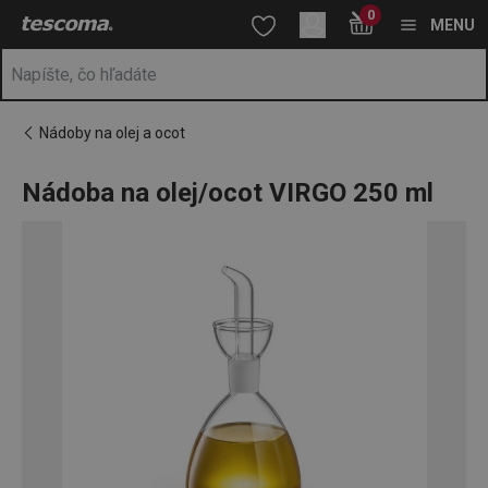
Nachádzate sa na stránke Nádoba na olej/ocot VIRGO 250 ml
0
Prejsť na vyhľadávanie
Prejsť na hlavný obsah
Prejsť na navigáciu
MENU
Nádoby na olej a ocot
Nádoba na olej/ocot VIRGO 250 ml