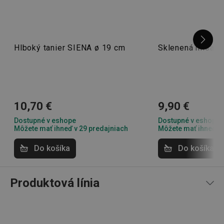
použil alebo zakúpil.
22. 11. 2025 15:01
Hlboký tanier SIENA ø 19 cm
Sklenená misa G
Prevzaté z Heureka.cz
udid
.tescoma.cz
1 mesiac
Květoslava C.
vypadá velice dobře na stole
10,70 €
9,90 €
Dostupné v eshope
Dostupné v eshope
Môžete mať ihneď v 29 predajniach
Môžete mať ihneď v 
Do košíka
Do košíka
__rtbh.lid
www.tescoma.sk
1 rok
Produktová línia