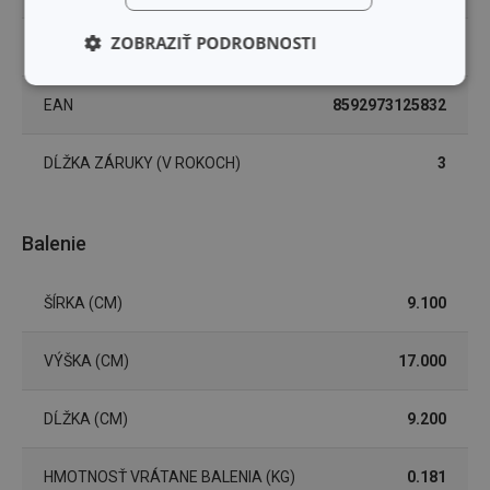
ZOBRAZIŤ PODROBNOSTI
UMÝVANIE V UMÝVAČKE
Áno
Základné
Analytické a
(funkčné) cookies
preferenčné
EAN
8592973125832
cookies
DĹŽKA ZÁRUKY (V ROKOCH)
3
Marketingové
Funkčné súbory
cookies
Balenie
ŠÍRKA (CM)
9.100
VÝŠKA (CM)
17.000
Základné (funkčné) cookies
Analytické a preferenčné cookies
DĹŽKA (CM)
9.200
Marketingové cookies
Funkčné súbory
HMOTNOSŤ VRÁTANE BALENIA (KG)
0.181
Nevyhnutne potrebné súbory cookie umožňujú