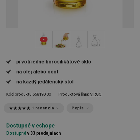
+ 2
prvotriedne borosilikátové sklo
na olej alebo ocot
na každý jedálenský stôl
Kód produktu
658190.00
Produktová línia:
VIRGO
1 recenzia
Popis
Dostupné v eshope
Dostupné
v 33 predajniach