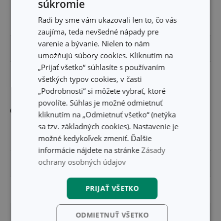
súkromie
Radi by sme vám ukazovali len to, čo vás
OBJEM (L)
0.25
zaujíma, teda nevšedné nápady pre
varenie a bývanie. Nielen to nám
VÝŠKA PRODUKTU (CM)
17.2
umožňujú súbory cookies. Kliknutím na
„Prijať všetko“ súhlasíte s používaním
PRIEMER (CM)
8.3
všetkých typov cookies, v časti
„Podrobnosti“ si môžete vybrať, ktoré
povolíte. Súhlas je možné odmietnuť
Ostatné parametre
kliknutím na „Odmietnuť všetko“ (netýka
sa tzv. základných cookies). Nastavenie je
možné kedykoľvek zmeniť. Ďalšie
MATERIÁL
borosilikátové sklo
informácie nájdete na stránke
Zásady
ochrany osobných údajov
PRODUKTOVÁ LÍNIA
VIRGO
PRIJAŤ VŠETKO
TYP
nádoba na olej a ocot
ODMIETNUŤ VŠETKO
ZARADENIE
dochucovanie