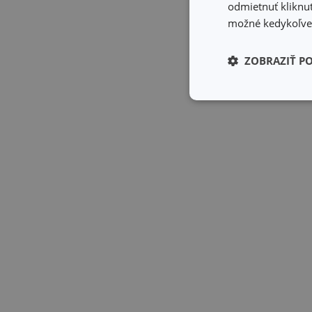
odmietnuť kliknut
možné kedykoľvek
ZOBRAZIŤ P
Základné (fun
cookies
Základné (fun
Nevyhnutne potrebné 
Webová lokalita sa n
Názov
receive-cookie-dep