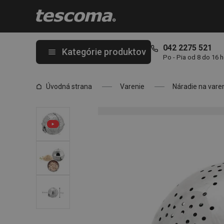
Nachádzate sa na stránke Nádoba na ryžu GrandCHEF ø 14 cm
042 2275 521
Kategórie produktov
Po - Pia od 8 do 16 
Úvodná strana
Varenie
Náradie na vare