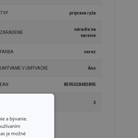
TYP
príprava ryža
náradie na
ZARADENIE
varenie
FARBA
nerez
UMÝVANIE V UMÝVAČKE
Áno
EAN
8595028483895
DĹŽKA ZÁRUKY (V
3
ROKOCH)
ie a bývanie.
používaním
lenie
hlas je možné