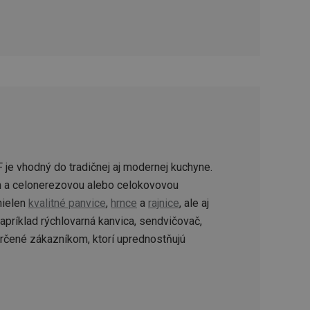
ookie-Script.com k
soubory cookie
okie Cookie-
šenie ľudí a
ospešné, pretože
žívaní tejto
vu stavu relácie
.
šení mezi lidmi a
bylo možné podávat
vých stránek.
je vhodný do tradičnej aj modernej kuchyne.
m a celonerezovou alebo celokovovou
ženie súhlasu
 nielen
kvalitné panvice
,
hrnce
a
rajnice
, ale aj
iu s webom.
níka o rôznych
príklad rýchlovarná kanvica, sendvičovač,
astavení, ktoré
ctené v budúcich
určené zákazníkom, ktorí uprednostňujú