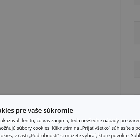
kies pre vaše súkromie
kazovali len to, čo vás zaujíma, teda nevšedné nápady pre varen
žňujú súbory cookies. Kliknutím na „Prijať všetko“ súhlasíte s 
Ba
okies, v časti „Podrobnosti“ si môžete vybrať, ktoré povolíte. Sú