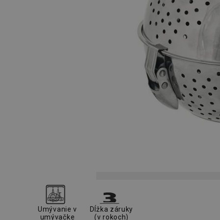
Umývanie v
Dĺžka záruky
umývačke
(v rokoch)