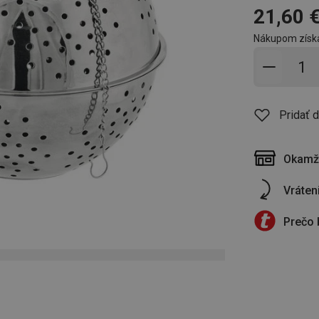
21,60 
Nákupom získ
Pridať 
Pridať 
Okamži
Vráten
Prečo 