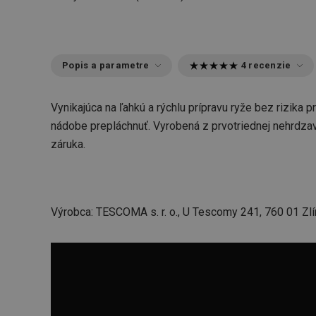
Popis a parametre
4 recenzie
Vynikajúca na ľahkú a rýchlu prípravu ryže bez rizika 
nádobe prepláchnuť. Vyrobená z prvotriednej nehrdzav
záruka.
Výrobca: TESCOMA s. r. o., U Tescomy 241, 760 01 Zlí