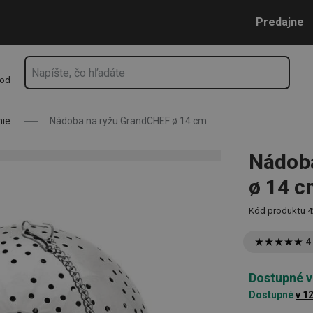
Prejsť na vyhľadávanie
Prejsť na hlavný obsah
Prejsť na navigáciu
Predajne
hod
nie
Nádoba na ryžu GrandCHEF ø 14 cm
Nádob
ø 14 
Kód produktu
4
4
Dostupné v
Dostupné
v 1