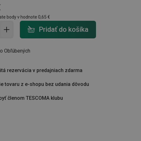
€
ate body v hodnote
0,65 €
do košíka - počet
Pridať do košíka
do Obľúbených
tá rezervácia v predajniach zdarma
ie tovaru z e-shopu bez udania dôvodu
byť členom TESCOMA klubu