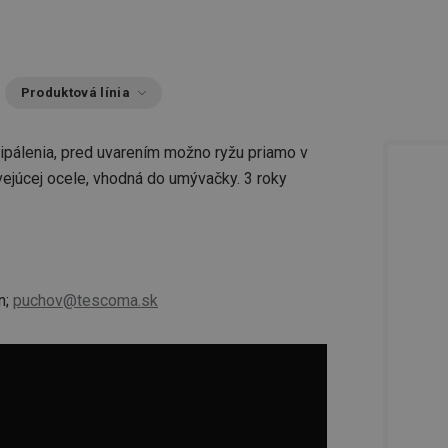
Produktová línia
pripálenia, pred uvarením možno ryžu priamo v
ejúcej ocele, vhodná do umývačky. 3 roky
n;
puchov@tescoma.sk