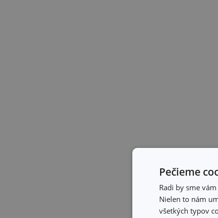
Pečieme coo
Radi by sme vám u
Nielen to nám umo
všetkých typov co