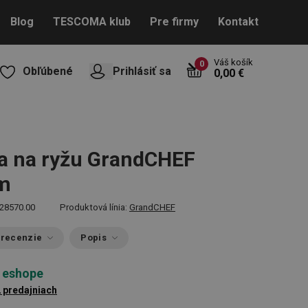
Blog
TESCOMA klub
Pre firmy
Kontakt
Váš košík
0
Obľúbené
Prihlásiť sa
0,00 €
a na ryžu GrandCHEF
cm
28570.00
Produktová línia:
GrandCHEF
 recenzie
Popis
 eshope
2 predajniach