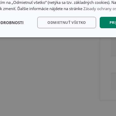
ím na „Odmietnuť všetko“ (netýka sa tzv. základných cookies). Na
 zmeniť. Ďalšie informácie nájdete na stránke
Zásady ochrany o
ODROBNOSTI
ODMIETNUŤ VŠETKO
PRI
kčné)
Analytické a
Marketingové
Fu
preferenčné cookies
cookies
kčné) cookies
Analytické a preferenčné cookies
Marketingové cookies
F
súbory cookie umožňujú základné funkcie webovej lokality, ako prihlásenie používate
edá správne používať bez nevyhnutne potrebných súborov cookie.
Poskytovateľ
/
Uplynutie
Popis
Doména
platnosti
recation
.doubleclick.net
4 mesiace
Tento soubor cookie se používá pro sig
4 týždne
webových stránek o depreciaci soubor