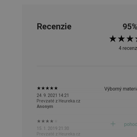
cjConsent
Recenzie
95
udid
4 recenz
__rtbh.lid
pid
Výborný materi
lastVisitedProducts
24. 9. 2021 14:21
Prevzaté z Heureka.cz
Anonym
shopsys_abc
SERVERID
pohod
15. 1. 2019 21:30
Prevzaté z Heureka.cz