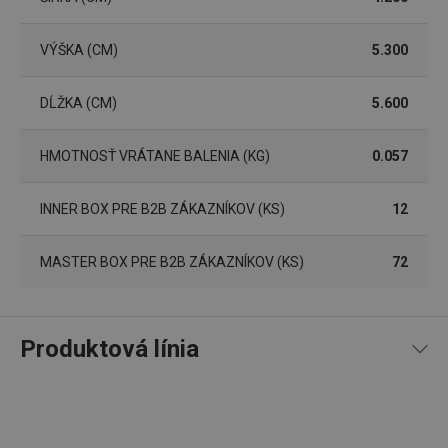
VÝŠKA (CM)
5.300
DĹŽKA (CM)
5.600
HMOTNOSŤ VRÁTANE BALENIA (KG)
0.057
Google
Privacy Policy
cjConsent
.tescoma.sk
1 rok
INNER BOX PRE B2B ZÁKAZNÍKOV (KS)
12
MASTER BOX PRE B2B ZÁKAZNÍKOV (KS)
72
udid
.tescoma.cz
1 mesiac
Produktová línia