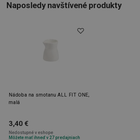
Naposledy navštívené produkty
Elegantný porcelán v jednoduchých líniách a bielom
__rtbh.lid
www.tescoma.sk
1 rok
prevedení. V tomto duchu sme navrhli a vyrobili
produktovú líniu porcelánového servisu ALL FIT ONE
(podkategórie Belly a Slim), ktorá poteší všetkých, ktorí si
radi vychutnajú
kávu alebo čaj
, či raňajkový servis, z
pekného kvalitného porcelánu.
Nápoje
pid
1
Twitter Inc.
Nádoba na smotanu ALL FIT ONE,
sekunda
.smartadserver.com
malá
Stolovanie
3,40 €
Nedostupné v eshope
Môžete mať ihneď v 27 predajniach