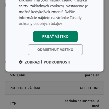
Rozmery
sa tzv. základných cookies). Nastavenie je
možné kedykoľvek zmeniť. Ďalšie
informácie nájdete na stránke
Zásady
OBJEM (L)
0.03
ochrany osobných údajov
VÝŠKA PRODUKTU (CM)
5
PRIJAŤ VŠETKO
PRIEMER (CM)
4
ODMIETNUŤ VŠETKO
Ostatné parametre
ZOBRAZIŤ PODROBNOSTI
Základné
Analytické a
MATERIÁL
porcelán
(funkčné) cookies
preferenčné
cookies
PRODUKTOVÁ LÍNIA
ALL FIT ONE
Marketingové
Funkčné súbory
nádoba na smotanu a
cookies
TYP
med