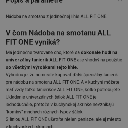
Popis a parametre
Nádoba na smotanu z jedinečnej línie ALL FIT ONE.
V čom Nádoba na smotanu ALL
FIT ONE vyniká?
Má jedinečne tvarované dno, ktoré sa
dokonale hodí na
univerzálny tanierik ALL FIT ONE
a je vhodný na použitie
so všetkými výrobkami tejto línie.
Výhodou je, že nemusíte kupovať ďalší špeciálny tanierik
pre nádobu na smotanu ALL FIT ONE. A v kuchyni môžete
mať vždy toľko tanierikov ALL FIT ONE, koľko potrebujete.
Ukladanie univerzálnych šálok ALL FIT ONE je
jednoduchšie, pretože v kuchynskej skrinke nevznikajú
"komíny" mnohých rôznych typov šálok.
S líniou ALL FIT ONE ušetríte nielen peniaze, ale aj miesto
v kuchynských skriniach.