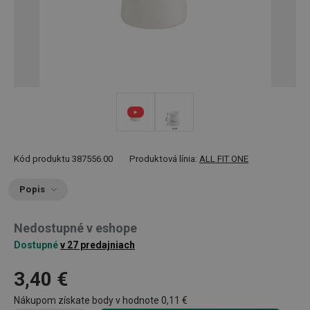
Kód produktu
387556.00
Produktová línia:
ALL FIT ONE
Popis
Nedostupné v eshope
Dostupné
v 27 predajniach
3,40 €
Nákupom získate body v hodnote
0,11 €