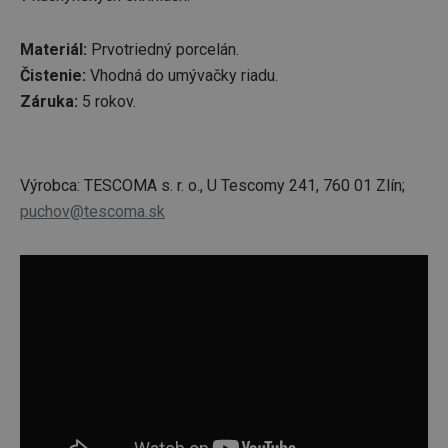
Materiál:
Prvotriedný porcelán.
Čistenie:
Vhodná do umývačky riadu.
Záruka:
5 rokov.
Výrobca: TESCOMA s. r. o., U Tescomy 241, 760 01 Zlín;
puchov@tescoma.sk