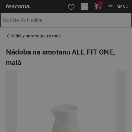
Nachádzate sa na stránke Nádoba na smotanu ALL FIT ONE, mal
0
Prejsť na vyhľadávanie
Prejsť na hlavný obsah
Prejsť na navigáciu
MENU
Nádoby na smotanu a med
Nádoba na smotanu ALL FIT ONE,
malá