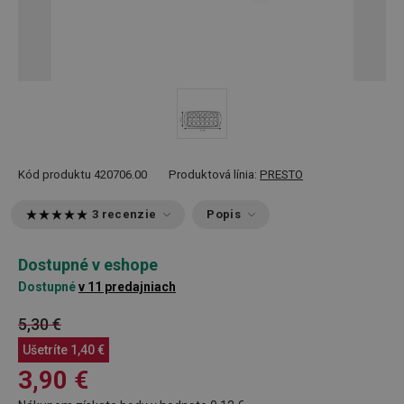
Kód produktu
420706.00
Produktová línia:
PRESTO
3 recenzie
Popis
Dostupné v eshope
Dostupné
v 11 predajniach
5,30 €
Ušetríte
1,40 €
3,90 €