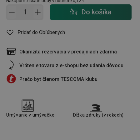
Nákupom získate body v hodnote
0,12 €
Pridať do košíka - počet
Do košíka
Pridať do Obľúbených
Okamžitá rezervácia v predajniach zdarma
Vrátenie tovaru z e-shopu bez udania dôvodu
Prečo byť členom TESCOMA klubu
Umývanie v umývačke
Dĺžka záruky (v rokoch)