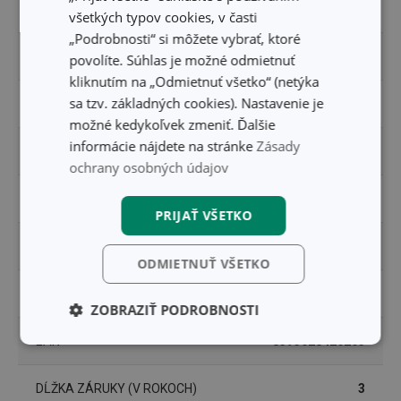
MATERIÁL
plast
všetkých typov cookies, v časti
„Podrobnosti“ si môžete vybrať, ktoré
PRODUKTOVÁ LÍNIA
PRESTO
povolíte. Súhlas je možné odmietnuť
kliknutím na „Odmietnuť všetko“ (netýka
sa tzv. základných cookies). Nastavenie je
TYP
tvorba ľadu
možné kedykoľvek zmeniť. Ďalšie
informácie nájdete na stránke
Zásady
VHODNÉ DO MRAZNIČKY
Áno
ochrany osobných údajov
ZARADENIE
barman a someliér
PRIJAŤ VŠETKO
FARBA
červená
ODMIETNUŤ VŠETKO
UMÝVANIE V UMÝVAČKE
Áno
ZOBRAZIŤ PODROBNOSTI
EAN
8595028426205
Základné
Analytické a
(funkčné) cookies
preferenčné
cookies
DĹŽKA ZÁRUKY (V ROKOCH)
3