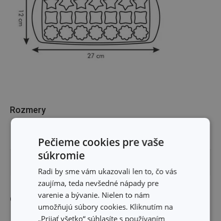
Rozmery
ŠÍRKA PRODUKTU (CM)
12
Pečieme cookies pre vaše
súkromie
DĹŽKA PRODUKTU (CM)
27
Radi by sme vám ukazovali len to, čo vás
zaujíma, teda nevšedné nápady pre
varenie a bývanie. Nielen to nám
Ostatné parametre
umožňujú súbory cookies. Kliknutím na
„Prijať všetko“ súhlasíte s používaním