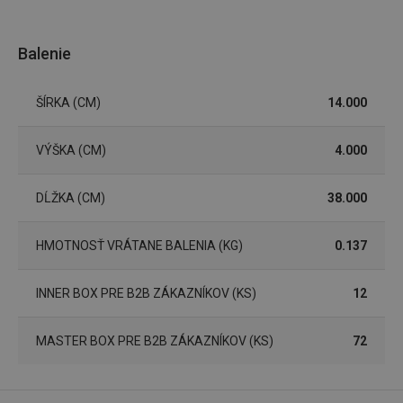
Marketingové
Funkčné súbory
Balenie
cookies
ŠÍRKA (CM)
14.000
VÝŠKA (CM)
4.000
Základné (funkčné) cookies
DĹŽKA (CM)
38.000
Analytické a preferenčné cookies
Marketingové cookies
Funkčné súbory
HMOTNOSŤ VRÁTANE BALENIA (KG)
0.137
Nevyhnutne potrebné súbory cookie umožňujú
základné funkcie webovej lokality, ako prihlásenie
INNER BOX PRE B2B ZÁKAZNÍKOV (KS)
12
používateľa a správa účtu. Webová lokalita sa nedá
správne používať bez nevyhnutne potrebných
súborov cookie.
MASTER BOX PRE B2B ZÁKAZNÍKOV (KS)
72
Poskytovateľ
/
Uplynutie
Názov
Doména
platnosti
receive-cookie-deprecation
.doubleclick.net
4 mesiace