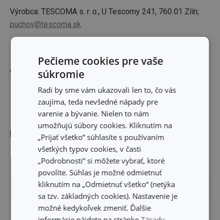
Výrobca: TESCOMA s. r. o., U Tescomy 241, 760 01 Zlín;
puchov@tescoma.sk
Pečieme cookies pre vaše
Ostatné parametre
súkromie
Radi by sme vám ukazovali len to, čo vás
EAN
8592973103038
zaujíma, teda nevšedné nápady pre
varenie a bývanie. Nielen to nám
umožňujú súbory cookies. Kliknutím na
Balenie
„Prijať všetko“ súhlasíte s používaním
všetkých typov cookies, v časti
„Podrobnosti“ si môžete vybrať, ktoré
ŠÍRKA (CM)
16.000
povolíte. Súhlas je možné odmietnuť
kliknutím na „Odmietnuť všetko“ (netýka
VÝŠKA (CM)
1.500
sa tzv. základných cookies). Nastavenie je
možné kedykoľvek zmeniť. Ďalšie
DĹŽKA (CM)
19.700
informácie nájdete na stránke
Zásady