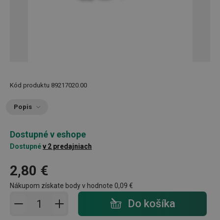
Kód produktu
89217020.00
Popis
Dostupné v eshope
Dostupné
v 2 predajniach
2,80 €
Nákupom získate body v hodnote
0,09 €
Pridať do košíka - počet
Do košíka