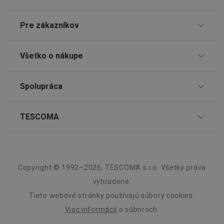
Pre zákazníkov
Google
TESCOMA klub
Privacy Policy
Všetko o nákupe
cjConsent
.tescoma.sk
1 rok
Darčekové poukazy
Doprava a spôsob platby
Spolupráca
Zákaznícky servis TESCOMA
Nákupný poriadok
Najčastejšie otázky
Pre firmy
TESCOMA
Reklamácie a vrátenie tovaru v eshope
Informácie o obaloch a elektroodpadoch
Affiliate program
udid
.tescoma.cz
1 mesiac
Reklamácie v predajniach
O nás
Kariéra
Záruka a servis TESCOMA
Dizajn
Copyright © 1992–2026, TESCOMA s.r.o. Všetky práva
Kvalita
vyhradené.
Tieto webové stránky používajú súbory cookies.
Blog
Viac informácií
o súboroch.
Zásady ochrany osobných údajov