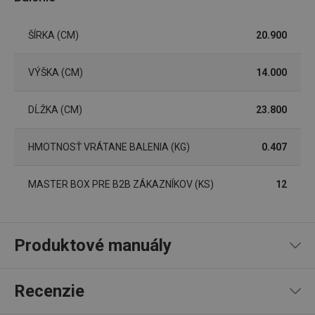
ŠÍRKA (CM)
20.900
VÝŠKA (CM)
14.000
DĹŽKA (CM)
23.800
HMOTNOSŤ VRÁTANE BALENIA (KG)
0.407
Google
Privacy Policy
cjConsent
.tescoma.sk
1 rok
MASTER BOX PRE B2B ZÁKAZNÍKOV (KS)
12
Produktové manuály
udid
.tescoma.cz
1 mesiac
Recept
Recenzie