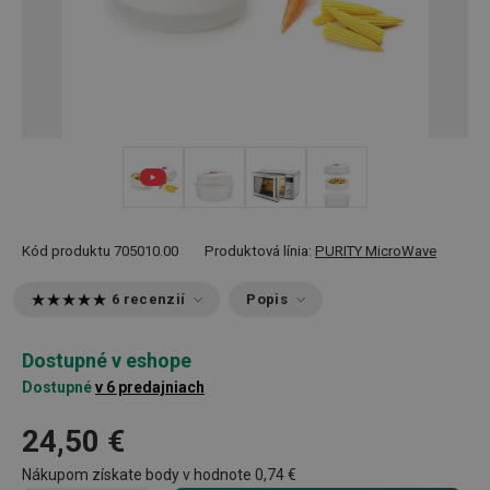
+ 3
Kód produktu
705010.00
Produktová línia:
PURITY MicroWave
6 recenzií
Popis
Dostupné v eshope
Dostupné
v 6 predajniach
24,50 €
Nákupom získate body v hodnote
0,74 €