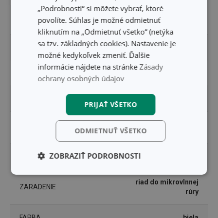
„Podrobnosti“ si môžete vybrať, ktoré
plast s úpravou
MATERIÁL
povolíte. Súhlas je možné odmietnuť
nanoCARE
kliknutím na „Odmietnuť všetko“ (netýka
sa tzv. základných cookies). Nastavenie je
PRODUKTOVÁ LÍNIA
PURITY MicroWave
možné kedykoľvek zmeniť. Ďalšie
informácie nájdete na stránke
Zásady
TYP
hrniec
ochrany osobných údajov
VHODNÉ DO CHLADNIČKY
Áno
PRIJAŤ VŠETKO
VHODNÉ DO MIKROVLNNEJ
Áno
ODMIETNUŤ VŠETKO
RÚRY
ZOBRAZIŤ PODROBNOSTI
VHODNÉ DO RÚRY
Nie
Základné
Analytické a
riad do mikrovlnnej
(funkčné) cookies
preferenčné
ZARADENIE
cookies
rúry
FARBA
biela