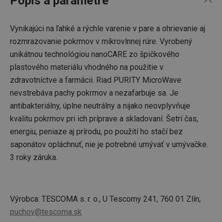
Popis a parametre
Vynikajúci na ľahké a rýchle varenie v pare a ohrievanie aj
rozmrazovanie pokrmov v mikrovlnnej rúre. Vyrobený
unikátnou technológiou nanoCARE zo špičkového
plastového materiálu vhodného na použitie v
zdravotníctve a farmácii. Riad PURITY MicroWave
nevstrebáva pachy pokrmov a nezafarbuje sa. Je
antibakteriálny, úplne neutrálny a nijako neovplyvňuje
kvalitu pokrmov pri ich príprave a skladovaní. Šetrí čas,
energiu, peniaze aj prírodu, po použití ho stačí bez
saponátov opláchnuť, nie je potrebné umývať v umývačke.
3 roky záruka.
Výrobca: TESCOMA s. r. o., U Tescomy 241, 760 01 Zlín;
puchov@tescoma.sk