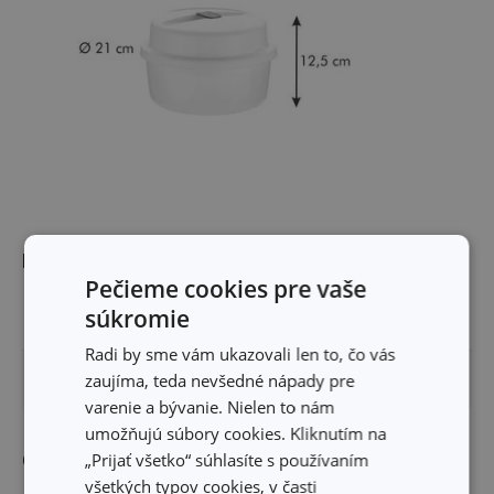
Rozmery
Pečieme cookies pre vaše
súkromie
VÝŠKA PRODUKTU (CM)
12.5
Radi by sme vám ukazovali len to, čo vás
zaujíma, teda nevšedné nápady pre
PRIEMER (CM)
21
varenie a bývanie. Nielen to nám
umožňujú súbory cookies. Kliknutím na
Ostatné parametre
„Prijať všetko“ súhlasíte s používaním
všetkých typov cookies, v časti