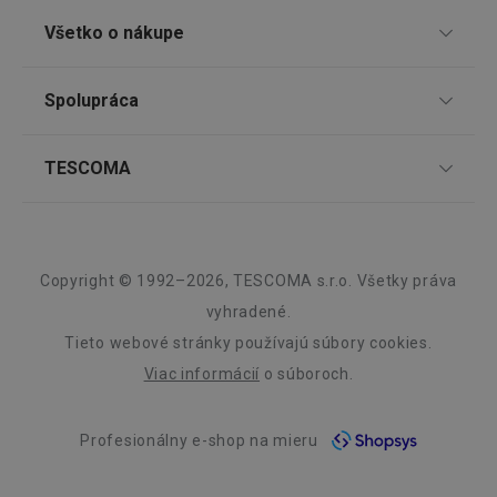
TESCOMA klub
Všetko o nákupe
Do košíka
Do košíka
Darčekové poukazy
Doprava a spôsob platby
CookieScriptConsent
1 mesiac
CookieScript
Spolupráca
Zákaznícky servis TESCOMA
www.tescoma.sk
Nákupný poriadok
Najčastejšie otázky
Pre firmy
TESCOMA
Reklamácie a vrátenie tovaru v eshope
Informácie o obaloch a elektroodpadoch
Affiliate program
Reklamácie v predajniach
O nás
Kariéra
Záruka a servis TESCOMA
Dizajn
Copyright © 1992–2026, TESCOMA s.r.o. Všetky práva
Kvalita
vyhradené.
__cf_bm
29 minút
Tieto webové stránky používajú súbory cookies.
Cloudflare Inc.
Blog
59
.heureka.sk
sekúnd
Viac informácií
o súboroch.
Zásady ochrany osobných údajov
Profesionálny e-shop na mieru
Kontakt
Využívanie súborov cookies