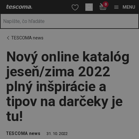
Nachádzate sa na stránke Nový online katalóg jeseň/zima 2022 pln
0
Prejsť na vyhľadávanie
Prejsť na hlavný obsah
Prejsť na navigáciu
MENU
TESCOMA news
Nový online katalóg
jeseň/zima 2022
plný inšpirácie a
tipov na darčeky je
tu!
TESCOMA news
31. 10. 2022