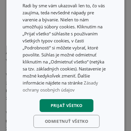
Radi by sme vám ukazovali len to, čo vás
zaujíma, teda nevšedné nápady pre
varenie a bývanie. Nielen to nám
umožňujú súbory cookies. Kliknutím na
„Prijať všetko“ súhlasíte s používaním
všetkých typov cookies, v časti
„Podrobnosti“ si môžete vybrať, ktoré
Akčné ceny platia do 31. 1. 2023. Ponuka je platná do
povolíte. Súhlas je možné odmietnuť
vypredania zásob.
kliknutím na „Odmietnuť všetko“ (netýka
sa tzv. základných cookies). Nastavenie je
Využite možnosť vyzdvihnutia na predajni. Stačí si vybrať
možné kedykoľvek zmeniť. Ďalšie
informácie nájdete na stránke
Zásady
z pohodlia domova na
www.tescoma.sk
a zvoliť možnosť
ochrany osobných údajov
rezervácia tovaru na predajni
.
Pri výbere predajne
zároveň zistíte aktuálnu dostupnosť
výrobkov.
PRIJAŤ VŠETKO
Vašu objednávku
nachystáme už za niekoľko hodín
, a to
úplne zdarma. Ušetríte za dopravné a tovar si pred
ODMIETNUŤ VŠETKO
zaplatením pozriete. Zoznam všetkých zapojených