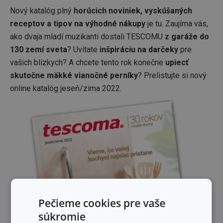
Nový katalóg plný
horúcich noviniek, vyskúšaných
receptov a tipov na výhodné nákupy
je tu. Zaujíma vás,
ako dvaja mladí muzikanti dostali TESCOMU
z garáže do
130 zemí sveta
? Uvítate
inšpiráciu na darčeky
pre
vašich blízkych? A chcete tento rok konečne
upiecť
skutočne mäkké vianočné perníky
? Prelistujte si nový
online katalóg jeseň/zima 2022.
Pečieme cookies pre vaše
súkromie