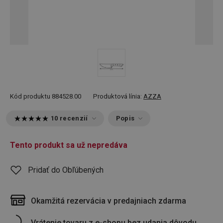
Kód produktu
884528.00
Produktová línia:
AZZA
10 recenzií
Popis
Tento produkt sa už nepredáva
Pridať do Obľúbených
Okamžitá rezervácia v predajniach zdarma
Vrátenie tovaru z e-shopu bez udania dôvodu