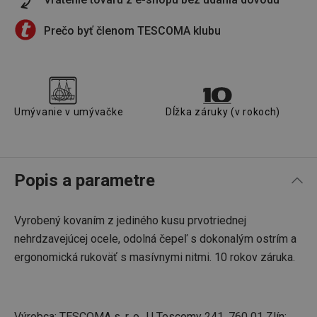
Prečo byť členom TESCOMA klubu
Umývanie v umývačke
Dĺžka záruky (v rokoch)
Popis a parametre
Vyrobený kovaním z jediného kusu prvotriednej
nehrdzavejúcej ocele, odolná čepeľ s dokonalým ostrím a
ergonomická rukoväť s masívnymi nitmi. 10 rokov záruka.
Výrobca: TESCOMA s. r. o., U Tescomy 241, 760 01 Zlín;