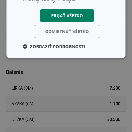
ZARADENIE
nože
PRIJAŤ VŠETKO
UMÝVANIE V UMÝVAČKE
Áno
ODMIETNUŤ VŠETKO
EAN
8595028421781
ZOBRAZIŤ PODROBNOSTI
DĹŽKA ZÁRUKY (V ROKOCH)
10
Základné
Analytické a
(funkčné) cookies
preferenčné
cookies
Balenie
ŠÍRKA (CM)
7.200
Marketingové
Funkčné súbory
cookies
VÝŠKA (CM)
1.700
DĹŽKA (CM)
30.500