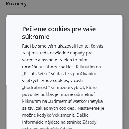
Rozmery
ŠÍRKA PRODUKTU (CM)
4.5
Pečieme cookies pre vaše
DĹŽKA PRODUKTU (CM)
26
súkromie
Radi by sme vám ukazovali len to, čo vás
DĹŽKA ČEPELE (CM)
13
zaujíma, teda nevšedné nápady pre
varenie a bývanie. Nielen to nám
umožňujú súbory cookies. Kliknutím na
Ostatné parametre
„Prijať všetko“ súhlasíte s používaním
všetkých typov cookies, v časti
„Podrobnosti“ si môžete vybrať, ktoré
MATERIÁL
plast, nerezová oceľ
povolíte. Súhlas je možné odmietnuť
kliknutím na „Odmietnuť všetko“ (netýka
PRODUKTOVÁ LÍNIA
AZZA
sa tzv. základných cookies). Nastavenie je
možné kedykoľvek zmeniť. Ďalšie
TYP
kuchársky nôž
informácie nájdete na stránke
Zásady
ochrany osobných údajov