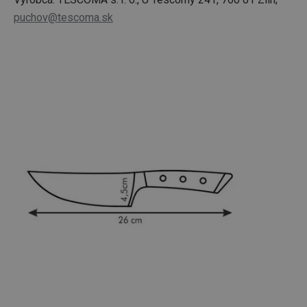
puchov@tescoma.sk