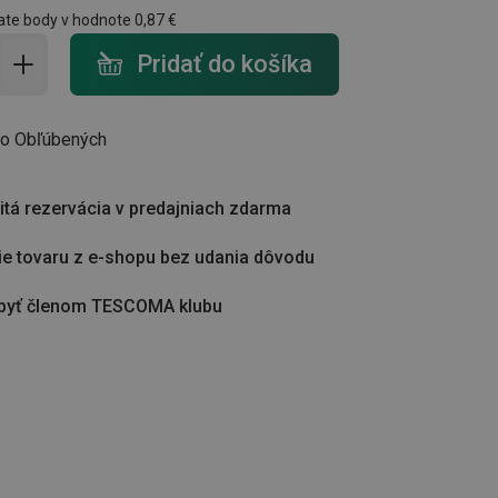
ate body v hodnote
0,87 €
do košíka - počet
Pridať do košíka
do Obľúbených
tá rezervácia v predajniach zdarma
ie tovaru z e-shopu bez udania dôvodu
byť členom TESCOMA klubu