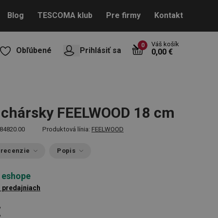
Blog
TESCOMA klub
Pre firmy
Kontakt
Váš košík
0
Obľúbené
Prihlásiť sa
0,00 €
uchársky FEELWOOD 18 cm
84820.00
Produktová línia:
FEELWOOD
 recenzie
Popis
 eshope
1 predajniach
€