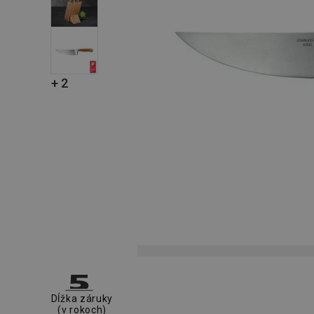
+ 2
Dĺžka záruky
(v rokoch)