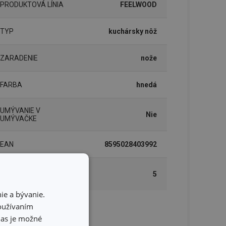
PRODUKTOVÁ LÍNIA
FEELWOOD
TYP
kuchársky nôž
ZARADENIE
nože
FARBA
hnedá
UMÝVANIE V
Nie
UMÝVAČKE
EAN
8595028403992
DĹŽKA ZÁRUKY (V
5
ROKOCH)
ie a bývanie.
používaním
lenie
hlas je možné