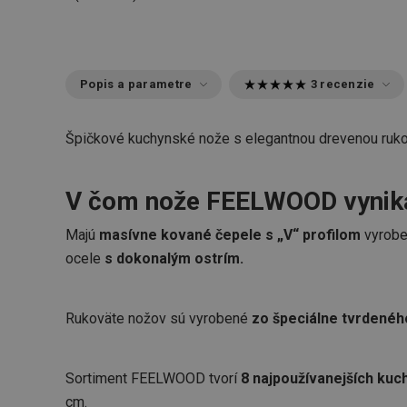
Popis a parametre
3 recenzie
Špičkové kuchynské nože s elegantnou drevenou ruko
V čom nože FEELWOOD vynik
Majú
masívne kované čepele s „V“ profilom
vyroben
ocele
s dokonalým ostrím.
Rukoväte nožov sú vyrobené
zo špeciálne tvrdené
Sortiment FEELWOOD tvorí
8 najpoužívanejších ku
cm.