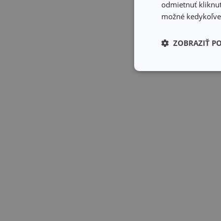
odmietnuť kliknut
možné kedykoľvek
ZOBRAZIŤ P
Základné (fun
cookies
Základné (fun
Nevyhnutne potrebné 
Webová lokalita sa n
Názov
receive-cookie-dep