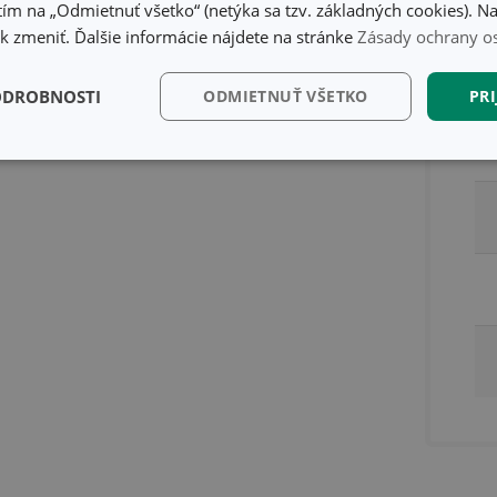
ím na „Odmietnuť všetko“ (netýka sa tzv. základných cookies). Na
 zmeniť. Ďalšie informácie nájdete na stránke
Zásady ochrany o
ODROBNOSTI
ODMIETNUŤ VŠETKO
PRI
kčné)
Analytické a
Marketingové
Fu
preferenčné cookies
cookies
kčné) cookies
Analytické a preferenčné cookies
Marketingové cookies
F
súbory cookie umožňujú základné funkcie webovej lokality, ako prihlásenie používate
edá správne používať bez nevyhnutne potrebných súborov cookie.
Poskytovateľ
/
Uplynutie
Popis
Doména
platnosti
recation
.doubleclick.net
4 mesiace
Tento soubor cookie se používá pro sig
4 týždne
webových stránek o depreciaci soubor