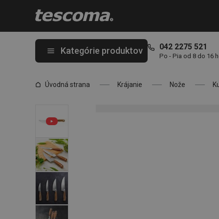
Nachádzate sa na stránke Nôž kuchársky FEELWOOD 18 cm
042 2275 521
Kategórie produktov
Po - Pia od 8 do 16 
Úvodná strana
Krájanie
Nože
K