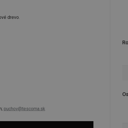
ové drevo.
R
Os
n;
puchov@tescoma.sk