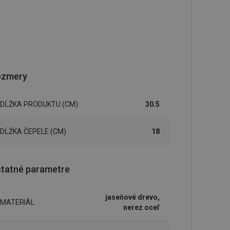
ozmery
DĹŽKA PRODUKTU (CM)
30.5
DĹŽKA ČEPELE (CM)
18
tatné parametre
jaseňové drevo,
MATERIÁL
nerez oceľ