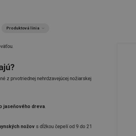
Produktová línia
väťou.
ajú?
é z prvotriednej nehrdzavejúcej nožiarskej
ho jaseňového dreva
.
chynských nožov
s dĺžkou čepelí od 9 do 21