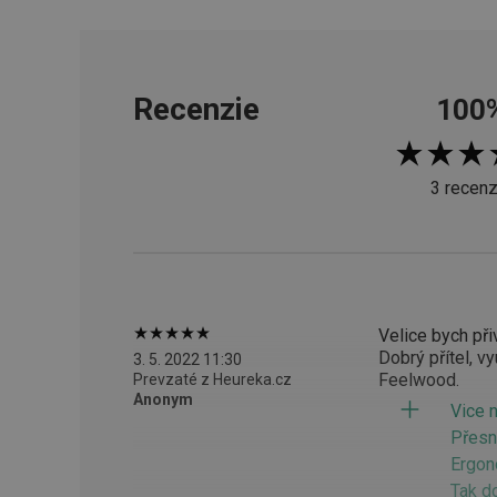
cjConsent
Recenzie
100
udid
3 recenz
__rtbh.lid
pid
lastVisitedProducts
Velice bych při
Dobrý přítel, v
3. 5. 2022 11:30
Feelwood.
Prevzaté z Heureka.cz
shopsys_abc
Anonym
Vice 
Přesn
SERVERID
Ergon
Tak d