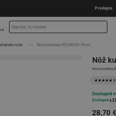
Prejsť na vyhľadávanie
Prejsť na hlavný obsah
Prejsť na navigáciu
Predajne
hod
uchárske nože
Nôž kuchársky FEELWOOD 18 cm
Nôž k
Kód produktu
8
3
Dostupné v
Dostupné
v 3
28,70 