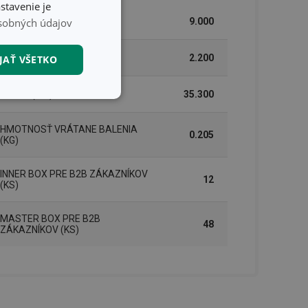
stavenie je
sobných údajov
ŠÍRKA (CM)
9.000
VÝŠKA (CM)
2.200
JAŤ VŠETKO
DĹŽKA (CM)
35.300
nkčné súbory
HMOTNOSŤ VRÁTANE BALENIA
0.205
(KG)
INNER BOX PRE B2B ZÁKAZNÍKOV
12
(KS)
unkčné súbory
MASTER BOX PRE B2B
48
ZÁKAZNÍKOV (KS)
ľa a správa účtu.
nál majiteli
ů cookie, které