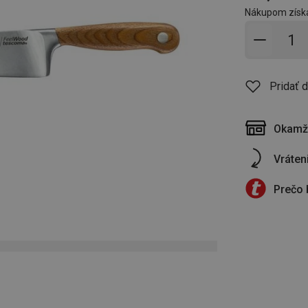
Nákupom získ
Pridať 
Pridať 
Okamži
Vráten
Prečo 