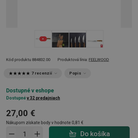
+ 2
Kód produktu
884832.00
Produktová línia:
FEELWOOD
7 recenzií
Popis
Dostupné v eshope
Dostupné
v 32 predajniach
27,00 €
Nákupom získate body v hodnote
0,81 €
Pridať do košíka - počet
Do košíka