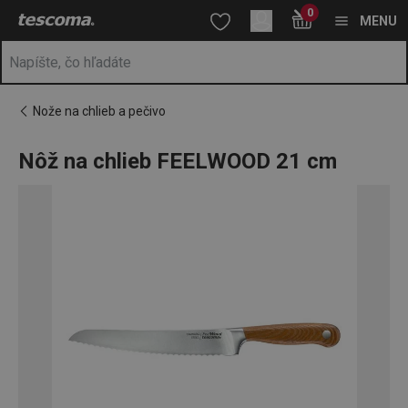
Nachádzate sa na stránke Nôž na chlieb FEELWOOD 21 cm
0
Prejsť na vyhľadávanie
Prejsť na hlavný obsah
Prejsť na navigáciu
MENU
Nože na chlieb a pečivo
Nôž na chlieb FEELWOOD 21 cm