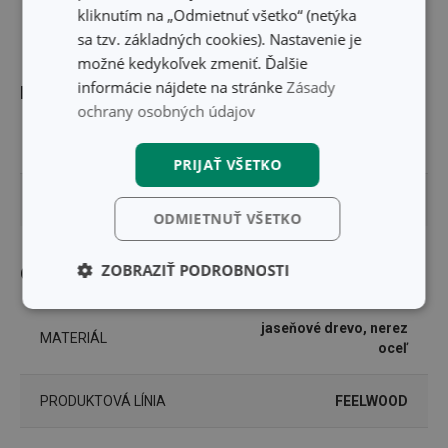
kliknutím na „Odmietnuť všetko“ (netýka
sa tzv. základných cookies). Nastavenie je
možné kedykoľvek zmeniť. Ďalšie
informácie nájdete na stránke
Zásady
Rozmery
ochrany osobných údajov
DĹŽKA PRODUKTU (CM)
33
PRIJAŤ VŠETKO
DĹŽKA ČEPELE (CM)
21
ODMIETNUŤ VŠETKO
ZOBRAZIŤ PODROBNOSTI
Ostatné parametre
Základné
Analytické a
(funkčné) cookies
preferenčné
jaseňové drevo, nerez
MATERIÁL
cookies
oceľ
PRODUKTOVÁ LÍNIA
FEELWOOD
Marketingové
Funkčné súbory
cookies