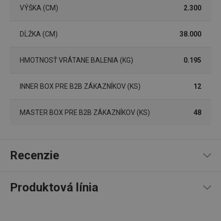
VÝŠKA (CM)
2.300
DĹŽKA (CM)
38.000
HMOTNOSŤ VRÁTANE BALENIA (KG)
0.195
INNER BOX PRE B2B ZÁKAZNÍKOV (KS)
12
Google
Privacy Policy
cjConsent
.tescoma.sk
1 rok
MASTER BOX PRE B2B ZÁKAZNÍKOV (KS)
48
Recenzie
udid
.tescoma.cz
1 mesiac
Produktová línia
100
%
5
7
x
4
0
x