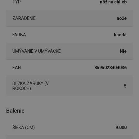
TYP
nôž na chlieb
ZARADENIE
nože
FARBA
hnedá
Základné (funkčné) cookies
Analytické a preferenčné cookies
UMÝVANIE V UMÝVAČKE
Nie
Marketingové cookies
Funkčné súbory
EAN
8595028404036
Nevyhnutne potrebné súbory cookie umožňujú
základné funkcie webovej lokality, ako prihlásenie
používateľa a správa účtu. Webová lokalita sa nedá
DĹŽKA ZÁRUKY (V
správne používať bez nevyhnutne potrebných
5
ROKOCH)
súborov cookie.
Poskytovateľ
/
Uplynutie
Názov
Doména
platnosti
Balenie
receive-cookie-deprecation
.doubleclick.net
4 mesiace
4 týždne
ŠÍRKA (CM)
9.000