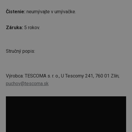
Čistenie:
neumývajte v umývačke.
Záruka:
5 rokov.
Stručný popis:
Výrobca: TESCOMA s. r. o., U Tescomy 241, 760 01 Zlín;
puchov@tescoma.sk