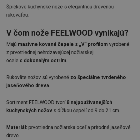
Špičkové kuchynské nože s elegantnou drevenou
rukoväťou.
V čom nože FEELWOOD vynikajú?
Majú
masívne kované čepele s „V“ profilom
vyrobené
z prvotriednej nehrdzavejúcej nožiarskej
ocele
s dokonalým ostrím.
Rukoväte nožov sú vyrobené
zo špeciálne tvrdeného
jaseňového dreva
.
Sortiment FEELWOOD tvorí
8 najpoužívanejších
kuchynských nožov
s dĺžkou čepelí od 9 do 21 cm.
Materiál:
prvotriedna nožiarska oceľ a prírodné jaseňové
drevo.