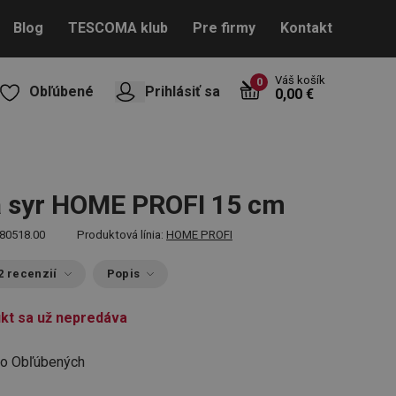
Blog
TESCOMA klub
Pre firmy
Kontakt
Váš košík
0
Obľúbené
Prihlásiť sa
0,00 €
a syr HOME PROFI 15 cm
80518.00
Produktová línia:
HOME PROFI
2 recenzií
Popis
kt sa už nepredáva
do Obľúbených