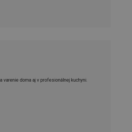
ookie-Script.com k
soubory cookie
okie Cookie-
šenie ľudí a
ospešné, pretože
žívaní tejto
vu stavu relácie
.
šení mezi lidmi a
bylo možné podávat
vých stránek.
a varenie doma aj v profesionálnej kuchyni.
ženie súhlasu
iu s webom.
níka o rôznych
astavení, ktoré
ctené v budúcich