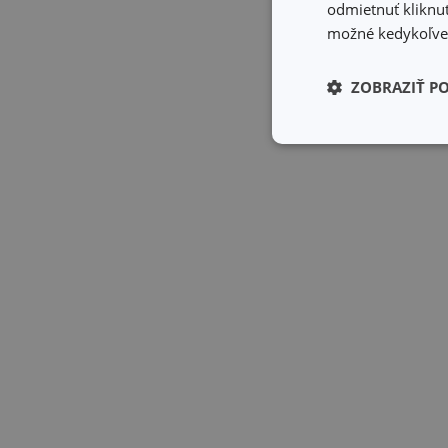
odmietnuť kliknut
možné kedykoľvek
ZOBRAZIŤ P
Základné (fun
cookies
Základné (fun
Nevyhnutne potrebné 
Webová lokalita sa n
Názov
receive-cookie-dep