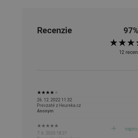
cjConsent
Recenzie
97
udid
12 recen
__rtbh.lid
pid
lastVisitedProducts
26. 12. 2022 11:32
Prevzaté z Heureka.cz
shopsys_abc
Anonym
SERVERID
napro
7. 6. 2020 18:21