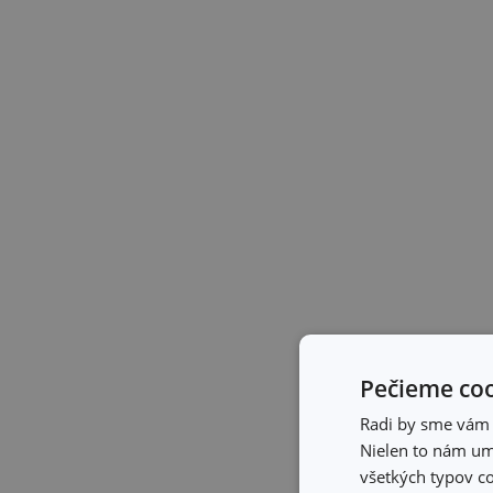
Pečieme coo
Radi by sme vám u
Nielen to nám umo
všetkých typov co