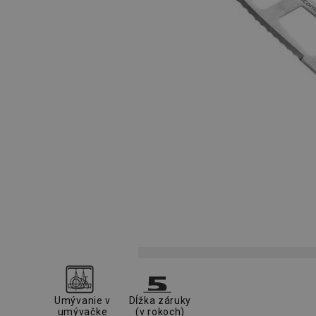
Umývanie v
Dĺžka záruky
umývačke
(v rokoch)