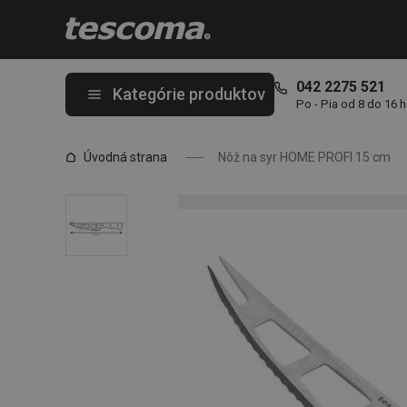
Nachádzate sa na stránke Nôž na syr HOME PROFI 15 cm
042 2275 521
Kategórie produktov
Po - Pia od 8 do 16 
Úvodná strana
Nôž na syr HOME PROFI 15 cm