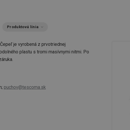
Produktová línia
 Čepeľ je vyrobená z prvotriednej
odolného plastu s tromi masívnymi nitmi. Po
záruka.
n;
puchov@tescoma.sk