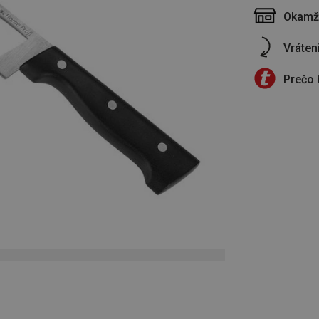
Okamži
Vráten
Prečo 