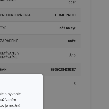
oceľ
PRODUKTOVÁ LÍNIA
HOME PROFI
TYP
nôž na syr
ZARADENIE
nože
UMÝVANIE V
Áno
UMÝVAČKE
EAN
8595028430387
DĹŽKA ZÁRUKY (V
5
ROKOCH)
ie a bývanie.
používaním
lenie
hlas je možné