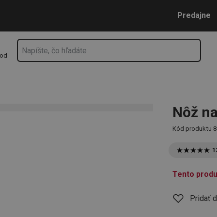
Prejsť na vyhľadávanie
Prejsť na hlavný obsah
Prejsť na navigáciu
Predajne
hod
Nôž n
Kód produktu
8
1
Tento produ
Pridať 