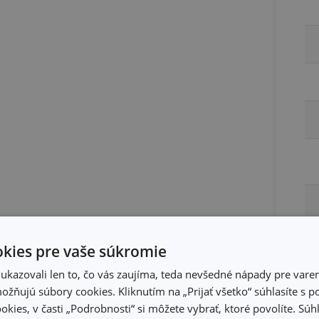
kies pre vaše súkromie
kazovali len to, čo vás zaujíma, teda nevšedné nápady pre varen
žňujú súbory cookies. Kliknutím na „Prijať všetko“ súhlasíte s 
Ba
okies, v časti „Podrobnosti“ si môžete vybrať, ktoré povolíte. Sú