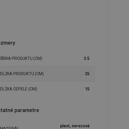
ozmery
ŠÍRKA PRODUKTU (CM)
3.5
DĹŽKA PRODUKTU (CM)
25
DĹŽKA ČEPELE (CM)
15
tatné parametre
plast, nerezová
MATERIÁL