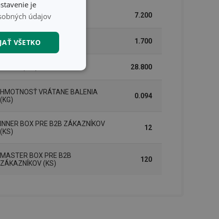
stavenie je
sobných údajov
ŠÍRKA (CM)
7.200
VÝŠKA (CM)
1.700
JAŤ VŠETKO
DĹŽKA (CM)
28.800
nkčné súbory
HMOTNOSŤ VRÁTANE BALENIA
0.094
(KG)
INNER BOX PRE B2B ZÁKAZNÍKOV
12
(KS)
unkčné súbory
MASTER BOX PRE B2B
120
ZÁKAZNÍKOV (KS)
ľa a správa účtu.
nál majiteli
ů cookie, které