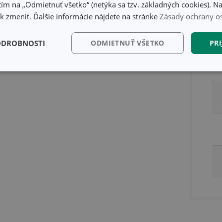
ím na „Odmietnuť všetko“ (netýka sa tzv. základných cookies). Na
 zmeniť. Ďalšie informácie nájdete na stránke
Zásady ochrany o
ODROBNOSTI
ODMIETNUŤ VŠETKO
PRI
kčné)
Analytické a
Marketingové
Fu
preferenčné cookies
cookies
kčné) cookies
Analytické a preferenčné cookies
Marketingové cookies
F
súbory cookie umožňujú základné funkcie webovej lokality, ako prihlásenie používate
edá správne používať bez nevyhnutne potrebných súborov cookie.
Poskytovateľ
/
Uplynutie
Popis
Doména
platnosti
recation
.doubleclick.net
4 mesiace
Tento soubor cookie se používá pro sig
4 týždne
webových stránek o depreciaci soubor