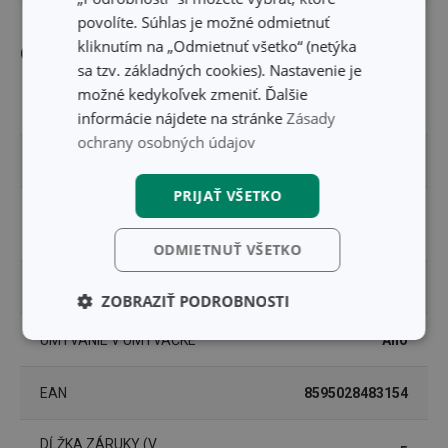
povolíte. Súhlas je možné odmietnuť
kliknutím na „Odmietnuť všetko“ (netýka
Ostatné parametre
sa tzv. základných cookies). Nastavenie je
možné kedykoľvek zmeniť. Ďalšie
MATERIÁL
plast, nerezová oceľ
informácie nájdete na stránke
Zásady
ochrany osobných údajov
PRODUKTOVÁ LÍNIA
PRECIOSO
PRIJAŤ VŠETKO
nôž na ovocie a
TYP
zeleninu
ODMIETNUŤ VŠETKO
ZARADENIE
nože
ZOBRAZIŤ PODROBNOSTI
UMÝVANIE V UMÝVAČKE
Áno
Základné
Analytické a
(funkčné) cookies
preferenčné
cookies
EAN
8595028483154
DĹŽKA ZÁRUKY (V