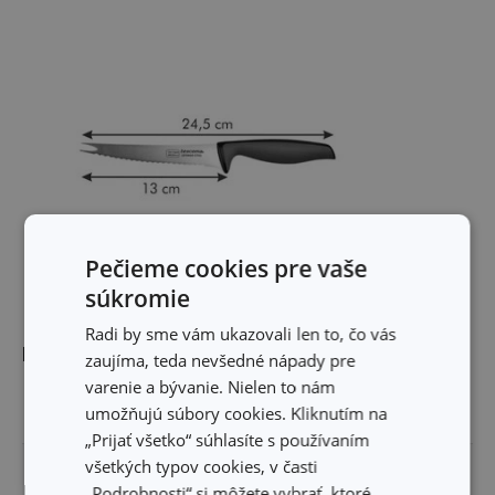
Pečieme cookies pre vaše
súkromie
Radi by sme vám ukazovali len to, čo vás
Rozmery
zaujíma, teda nevšedné nápady pre
varenie a bývanie. Nielen to nám
umožňujú súbory cookies. Kliknutím na
DĹŽKA PRODUKTU (CM)
24.5
„Prijať všetko“ súhlasíte s používaním
všetkých typov cookies, v časti
DĹŽKA ČEPELE (CM)
13
„Podrobnosti“ si môžete vybrať, ktoré