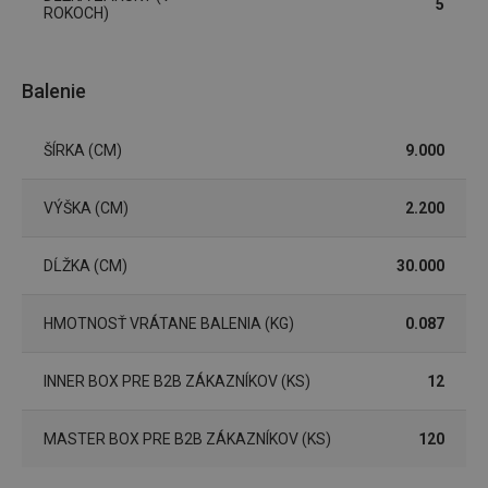
Marketingové
Funkčné súbory
5
ROKOCH)
cookies
Balenie
ŠÍRKA (CM)
9.000
Základné (funkčné) cookies
Analytické a preferenčné cookies
VÝŠKA (CM)
2.200
Marketingové cookies
Funkčné súbory
DĹŽKA (CM)
30.000
Nevyhnutne potrebné súbory cookie umožňujú
základné funkcie webovej lokality, ako prihlásenie
používateľa a správa účtu. Webová lokalita sa nedá
HMOTNOSŤ VRÁTANE BALENIA (KG)
0.087
správne používať bez nevyhnutne potrebných
súborov cookie.
Poskytovateľ
/
Uplynutie
INNER BOX PRE B2B ZÁKAZNÍKOV (KS)
12
Názov
Doména
platnosti
receive-cookie-deprecation
.doubleclick.net
4 mesiace
MASTER BOX PRE B2B ZÁKAZNÍKOV (KS)
120
4 týždne