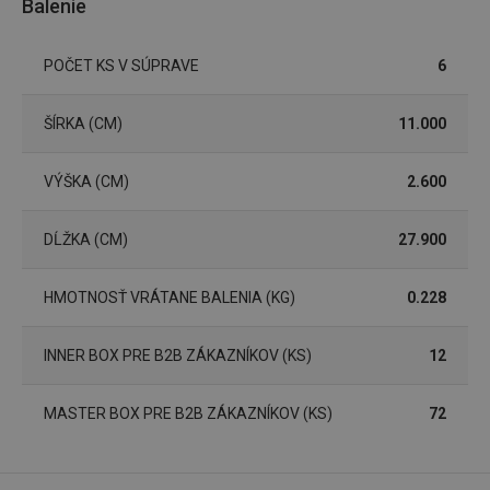
Balenie
Marketingové
Funkčné súbory
POČET KS V SÚPRAVE
6
cookies
ŠÍRKA (CM)
11.000
VÝŠKA (CM)
2.600
Základné (funkčné) cookies
DĹŽKA (CM)
27.900
Analytické a preferenčné cookies
Marketingové cookies
Funkčné súbory
HMOTNOSŤ VRÁTANE BALENIA (KG)
0.228
Nevyhnutne potrebné súbory cookie umožňujú
základné funkcie webovej lokality, ako prihlásenie
INNER BOX PRE B2B ZÁKAZNÍKOV (KS)
12
používateľa a správa účtu. Webová lokalita sa nedá
správne používať bez nevyhnutne potrebných
súborov cookie.
MASTER BOX PRE B2B ZÁKAZNÍKOV (KS)
72
Poskytovateľ
/
Uplynutie
Názov
Doména
platnosti
receive-cookie-deprecation
.doubleclick.net
4 mesiace