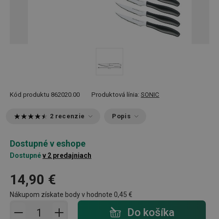
Kód produktu
862020.00
Produktová línia:
SONIC
2 recenzie
Popis
Dostupné v eshope
Dostupné
v 2 predajniach
14,90 €
Nákupom získate body v hodnote
0,45 €
Pridať do košíka - počet
Do košíka