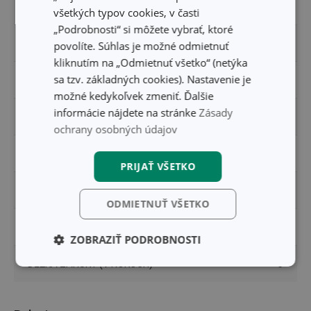
MATERIÁL
plast, nerezová oceľ
všetkých typov cookies, v časti
„Podrobnosti“ si môžete vybrať, ktoré
PRODUKTOVÁ LÍNIA
SONIC
povolíte. Súhlas je možné odmietnuť
kliknutím na „Odmietnuť všetko“ (netýka
sa tzv. základných cookies). Nastavenie je
TYP
steakový nôž
možné kedykoľvek zmeniť. Ďalšie
informácie nájdete na stránke
Zásady
ZARADENIE
nože
ochrany osobných údajov
FARBA
čierna
PRIJAŤ VŠETKO
UMÝVANIE V UMÝVAČKE
Áno
ODMIETNUŤ VŠETKO
EAN
8595028426366
ZOBRAZIŤ PODROBNOSTI
DĹŽKA ZÁRUKY (V ROKOCH)
3
Základné
Analytické a
(funkčné) cookies
preferenčné
cookies