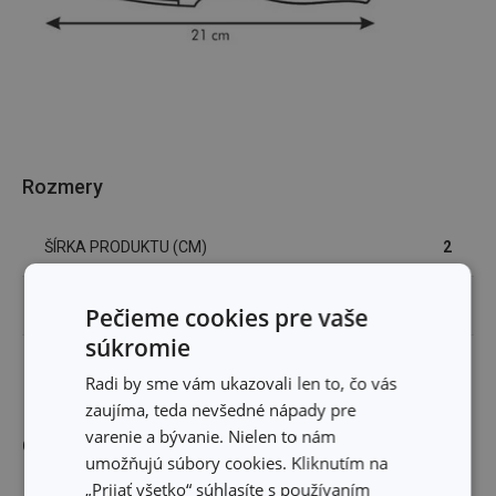
Rozmery
ŠÍRKA PRODUKTU (CM)
2
DĹŽKA PRODUKTU (CM)
21
Pečieme cookies pre vaše
súkromie
DĹŽKA ČEPELE (CM)
10
Radi by sme vám ukazovali len to, čo vás
zaujíma, teda nevšedné nápady pre
varenie a bývanie. Nielen to nám
Ostatné parametre
umožňujú súbory cookies. Kliknutím na
„Prijať všetko“ súhlasíte s používaním