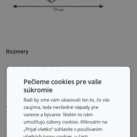
Rozmery
DĹŽKA PRODUKTU (CM)
19
Pečieme cookies pre vaše
DĹŽKA ČEPELE (CM)
8
súkromie
Radi by sme vám ukazovali len to, čo vás
Ostatné parametre
zaujíma, teda nevšedné nápady pre
varenie a bývanie. Nielen to nám
umožňujú súbory cookies. Kliknutím na
MATERIÁL
plast, nerezová oceľ
„Prijať všetko“ súhlasíte s používaním
všetkých typov cookies, v časti