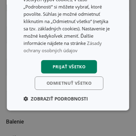
PRODUKTOVÁ LÍNIA
PRESTO
„Podrobnosti“ si môžete vybrať, ktoré
povolíte. Súhlas je možné odmietnuť
TYP
univerzálny nôž
kliknutím na „Odmietnuť všetko“ (netýka
sa tzv. základných cookies). Nastavenie je
ZARADENIE
nože
možné kedykoľvek zmeniť. Ďalšie
informácie nájdete na stránke
Zásady
ochrany osobných údajov
FARBA
modrá
PRIJAŤ VŠETKO
UMÝVANIE V UMÝVAČKE
Áno
ODMIETNUŤ VŠETKO
EAN
8595028418569
ZOBRAZIŤ PODROBNOSTI
DĹŽKA ZÁRUKY (V ROKOCH)
3
Základné
Analytické a
(funkčné) cookies
preferenčné
cookies
Balenie