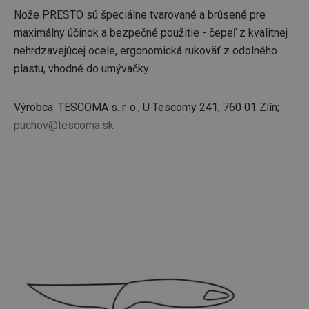
Nože PRESTO sú špeciálne tvarované a brúsené pre
maximálny účinok a bezpečné použitie - čepeľ z kvalitnej
nehrdzavejúcej ocele, ergonomická rukoväť z odolného
plastu, vhodné do umývačky.
Výrobca: TESCOMA s. r. o., U Tescomy 241, 760 01 Zlín;
puchov@tescoma.sk