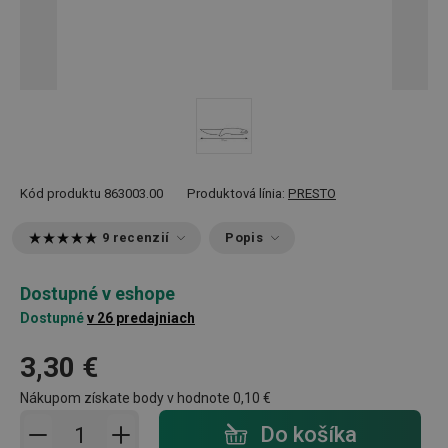
Kód produktu
863003.00
Produktová línia:
PRESTO
9 recenzií
Popis
Dostupné v eshope
Dostupné
v 26 predajniach
3,30 €
Nákupom získate body v hodnote
0,10 €
Pridať do košíka - počet
Do košíka