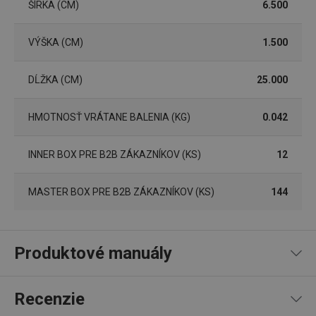
ŠÍRKA (CM)
6.500
Marketingové
Funkčné súbory
cookies
VÝŠKA (CM)
1.500
DĹŽKA (CM)
25.000
HMOTNOSŤ VRÁTANE BALENIA (KG)
0.042
Základné (funkčné) cookies
Analytické a preferenčné cookies
INNER BOX PRE B2B ZÁKAZNÍKOV (KS)
12
Marketingové cookies
Funkčné súbory
MASTER BOX PRE B2B ZÁKAZNÍKOV (KS)
144
Nevyhnutne potrebné súbory cookie umožňujú
základné funkcie webovej lokality, ako prihlásenie
používateľa a správa účtu. Webová lokalita sa nedá
správne používať bez nevyhnutne potrebných
súborov cookie.
Produktové manuály
Poskytovateľ
/
Uplynutie
Názov
Doména
platnosti
Návod a bezpečnostné informácie
receive-cookie-deprecation
.doubleclick.net
4 mesiace
Recenzie
4 týždne