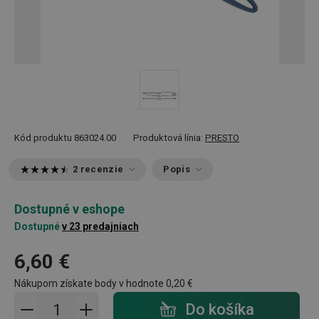
Kód produktu
863024.00
Produktová línia:
PRESTO
2 recenzie
Popis
Dostupné v eshope
Dostupné
v 23 predajniach
6,60 €
Nákupom získate body v hodnote
0,20 €
Pridať do košíka - počet
Do košíka