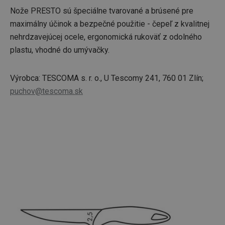
Nože PRESTO sú špeciálne tvarované a brúsené pre
maximálny účinok a bezpečné použitie - čepeľ z kvalitnej
nehrdzavejúcej ocele, ergonomická rukoväť z odolného
plastu, vhodné do umývačky.
Výrobca: TESCOMA s. r. o., U Tescomy 241, 760 01 Zlín;
puchov@tescoma.sk