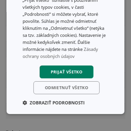
„Prijať všetko“ súhlasíte s používaním
MATERIÁL
plast, nerezová oceľ
všetkých typov cookies, v časti
„Podrobnosti“ si môžete vybrať, ktoré
PRODUKTOVÁ LÍNIA
PRESTO
povolíte. Súhlas je možné odmietnuť
kliknutím na „Odmietnuť všetko“ (netýka
TYP
vykosťovací nôž
sa tzv. základných cookies). Nastavenie je
možné kedykoľvek zmeniť. Ďalšie
informácie nájdete na stránke
Zásady
ZARADENIE
nože
ochrany osobných údajov
FARBA
modrá
PRIJAŤ VŠETKO
UMÝVANIE V UMÝVAČKE
Áno
ODMIETNUŤ VŠETKO
EAN
8595028418699
ZOBRAZIŤ PODROBNOSTI
DĹŽKA ZÁRUKY (V ROKOCH)
3
Základné
Analytické a
(funkčné) cookies
preferenčné
cookies