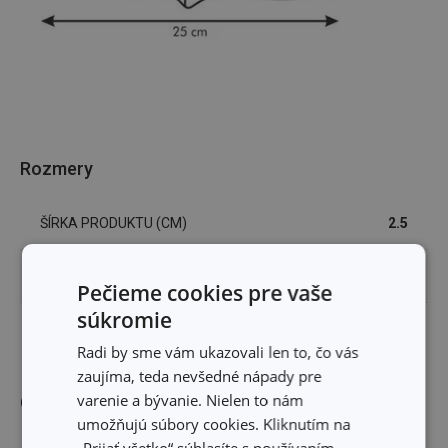
Rozmery
ŠÍRKA PRODUKTU (CM)
2.5
DĹŽKA PRODUKTU (CM)
25
Pečieme cookies pre vaše
súkromie
DĹŽKA ČEPELE (CM)
18
Radi by sme vám ukazovali len to, čo vás
zaujíma, teda nevšedné nápady pre
varenie a bývanie. Nielen to nám
Ostatné parametre
umožňujú súbory cookies. Kliknutím na