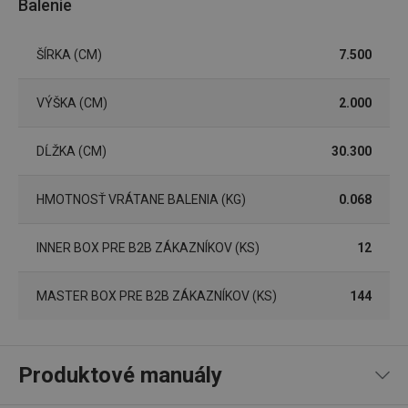
Balenie
Marketingové
Funkčné súbory
ŠÍRKA (CM)
7.500
cookies
VÝŠKA (CM)
2.000
DĹŽKA (CM)
30.300
Základné (funkčné) cookies
HMOTNOSŤ VRÁTANE BALENIA (KG)
0.068
Analytické a preferenčné cookies
Marketingové cookies
Funkčné súbory
INNER BOX PRE B2B ZÁKAZNÍKOV (KS)
12
Nevyhnutne potrebné súbory cookie umožňujú
základné funkcie webovej lokality, ako prihlásenie
MASTER BOX PRE B2B ZÁKAZNÍKOV (KS)
144
používateľa a správa účtu. Webová lokalita sa nedá
správne používať bez nevyhnutne potrebných
súborov cookie.
Poskytovateľ
/
Uplynutie
Produktové manuály
Názov
Doména
platnosti
receive-cookie-deprecation
.doubleclick.net
4 mesiace