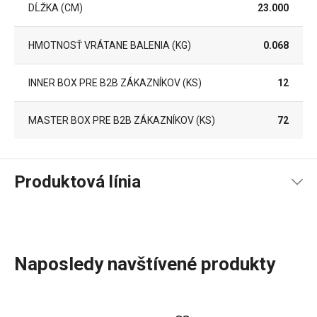
DĹŽKA (CM)
23.000
HMOTNOSŤ VRÁTANE BALENIA (KG)
0.068
INNER BOX PRE B2B ZÁKAZNÍKOV (KS)
12
MASTER BOX PRE B2B ZÁKAZNÍKOV (KS)
72
Produktová línia
Naposledy navštívené produkty
Ak ste milovníci morských plodov, potom by vám v