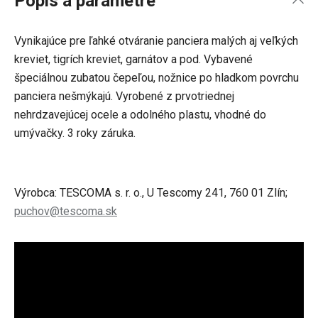
Popis a parametre
Vynikajúce pre ľahké otváranie panciera malých aj veľkých
kreviet, tigrích kreviet, garnátov a pod. Vybavené
špeciálnou zubatou čepeľou, nožnice po hladkom povrchu
panciera nešmýkajú. Vyrobené z prvotriednej
nehrdzavejúcej ocele a odolného plastu, vhodné do
umývačky. 3 roky záruka.
Výrobca: TESCOMA s. r. o., U Tescomy 241, 760 01 Zlín;
puchov@tescoma.sk