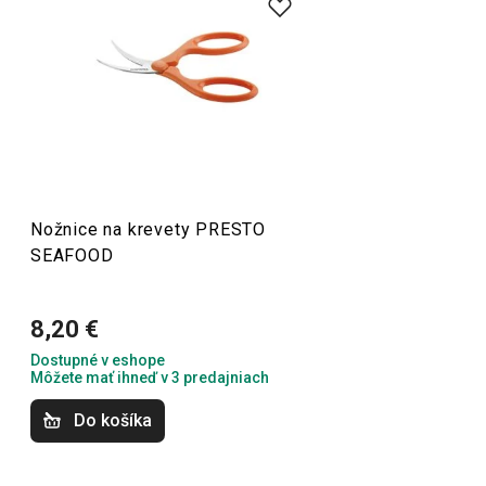
kuchynskej výbave nemali chýbať výrobky produktového
radu PRESTO SEAFOOD. Napríklad
nôž
na ustrice,
nožnice
na krevety a ďalšie. S nimi si vychutnáte obľúbené
delikatesy oveľa pohodlnejšie.
Krájanie
Nožnice na krevety PRESTO
Stolovanie
SEAFOOD
8,20 €
Dostupné v eshope
Môžete mať ihneď v 3 predajniach
Do košíka