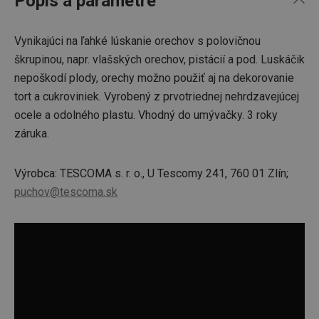
Popis a parametre
Vynikajúci na ľahké lúskanie orechov s polovičnou
škrupinou, napr. vlašských orechov, pistácií a pod. Luskáčik
nepoškodí plody, orechy možno použiť aj na dekorovanie
tort a cukroviniek. Vyrobený z prvotriednej nehrdzavejúcej
ocele a odolného plastu. Vhodný do umývačky. 3 roky
záruka.
Výrobca: TESCOMA s. r. o., U Tescomy 241, 760 01 Zlín;
puchov@tescoma.sk