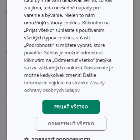
zaujíma, teda nevšedné nápady pre
Rozmery
varenie a bývanie. Nielen to nám
umožňujú súbory cookies. Kliknutím na
DĹŽKA PRODUKTU (CM)
17
„Prijať všetko“ súhlasíte s používaním
všetkých typov cookies, v časti
„Podrobnosti“ si môžete vybrať, ktoré
Ostatné parametre
povolíte. Súhlas je možné odmietnuť
kliknutím na „Odmietnuť všetko“ (netýka
sa tzv. základných cookies). Nastavenie je
MATERIÁL
plast, nerezová oceľ
možné kedykoľvek zmeniť. Ďalšie
informácie nájdete na stránke
Zásady
PRODUKTOVÁ LÍNIA
GrandCHEF
ochrany osobných údajov
TYP
luskáčik
PRIJAŤ VŠETKO
spracovanie ovocia a
ZARADENIE
ODMIETNUŤ VŠETKO
zeleniny
ZOBRAZIŤ PODROBNOSTI