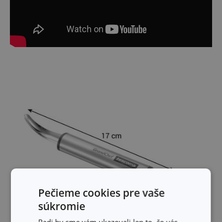
Pečieme cookies pre vaše
súkromie
Radi by sme vám ukazovali len to, čo vás