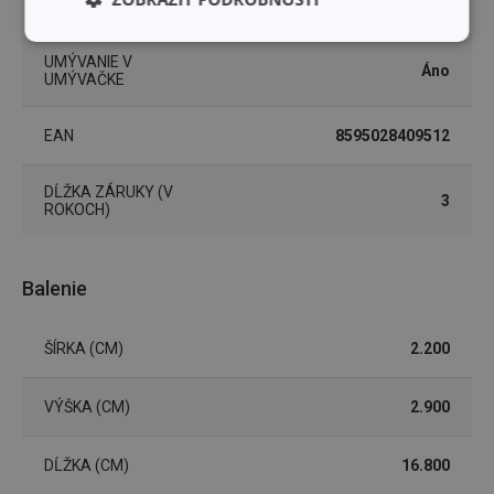
FARBA
nerez
Základné
Analytické a
(funkčné) cookies
preferenčné
UMÝVANIE V
Áno
cookies
UMÝVAČKE
EAN
8595028409512
Marketingové
Funkčné súbory
cookies
DĹŽKA ZÁRUKY (V
3
ROKOCH)
Balenie
Základné (funkčné) cookies
ŠÍRKA (CM)
2.200
Analytické a preferenčné cookies
Marketingové cookies
Funkčné súbory
VÝŠKA (CM)
2.900
Nevyhnutne potrebné súbory cookie umožňujú
základné funkcie webovej lokality, ako prihlásenie
DĹŽKA (CM)
16.800
používateľa a správa účtu. Webová lokalita sa nedá
správne používať bez nevyhnutne potrebných