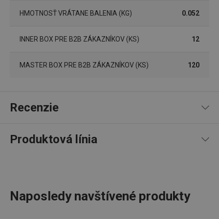
súborov cookie.
HMOTNOSŤ VRÁTANE BALENIA (KG)
0.052
Poskytovateľ
/
Uplynutie
Názov
Doména
platnosti
INNER BOX PRE B2B ZÁKAZNÍKOV (KS)
12
receive-cookie-deprecation
.doubleclick.net
4 mesiace
4 týždne
MASTER BOX PRE B2B ZÁKAZNÍKOV (KS)
120
Recenzie
Produktová línia
94
%
5
7
x
4
3
x
Google
3
0
x
Privacy Policy
2
0
x
cjConsent
.tescoma.sk
1 rok
10 recenzií
Naposledy navštívené produkty
1
0
x
0
0
x