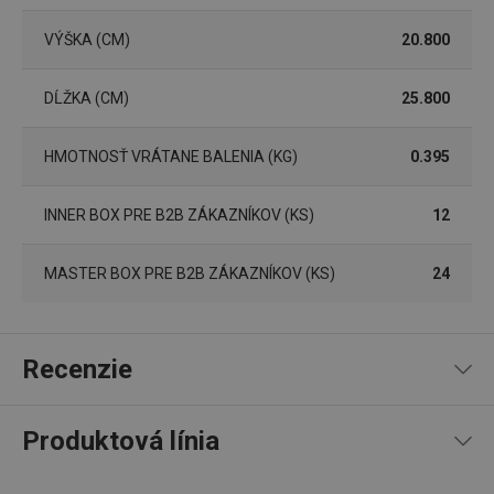
VÝŠKA (CM)
20.800
Základné (funkčné) cookies
DĹŽKA (CM)
25.800
Analytické a preferenčné cookies
Marketingové cookies
Funkčné súbory
HMOTNOSŤ VRÁTANE BALENIA (KG)
0.395
Nevyhnutne potrebné súbory cookie umožňujú
základné funkcie webovej lokality, ako prihlásenie
INNER BOX PRE B2B ZÁKAZNÍKOV (KS)
12
používateľa a správa účtu. Webová lokalita sa nedá
správne používať bez nevyhnutne potrebných
súborov cookie.
MASTER BOX PRE B2B ZÁKAZNÍKOV (KS)
24
Poskytovateľ
/
Uplynutie
Názov
Doména
platnosti
receive-cookie-deprecation
.doubleclick.net
4 mesiace
Recenzie
4 týždne
Produktová línia
94
%
5
18
x