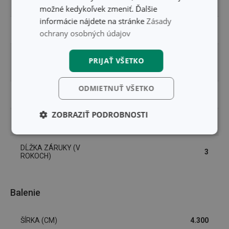
PRODUKTOVÁ LÍNIA
BAMBINI
možné kedykoľvek zmeniť. Ďalšie
informácie nájdete na stránke
Zásady
TYP
odkvapkávač
ochrany osobných údajov
umývanie a
PRIJAŤ VŠETKO
ZARADENIE
upratovanie
ODMIETNUŤ VŠETKO
UMÝVANIE V UMÝVAČKE
Áno
ZOBRAZIŤ PODROBNOSTI
EAN
8595028444735
Základné
Analytické a
(funkčné) cookies
preferenčné
DĹŽKA ZÁRUKY (V
cookies
3
ROKOCH)
Balenie
Marketingové
Funkčné súbory
cookies
ŠÍRKA (CM)
4.300