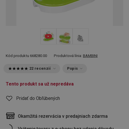
Kód produktu
668280.00
Produktová línia:
BAMBINI
22 recenzií
Popis
Tento produkt sa už nepredáva
Pridať do Obľúbených
Okamžitá rezervácia v predajniach zdarma
Vrátenie tovaru z e-shopu bez udania dôvodu