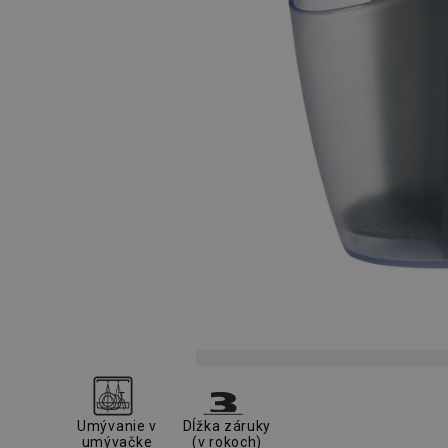
Umývanie v
Dĺžka záruky
umývačke
(v rokoch)