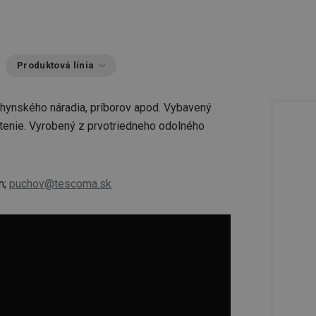
Produktová línia
chynského náradia, príborov apod. Vybavený
tenie. Vyrobený z prvotriedneho odolného
n;
puchov@tescoma.sk