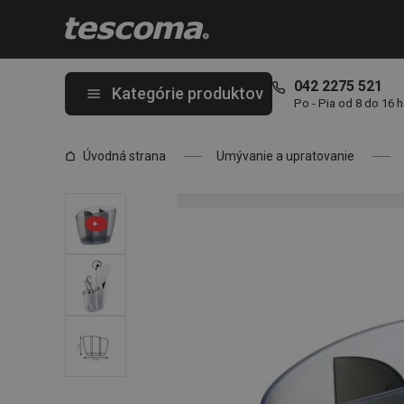
Nachádzate sa na stránke Odkvapkávač na kuchynské náradie 
042 2275 521
Kategórie produktov
Po - Pia od 8 do 16 
Úvodná strana
Umývanie a upratovanie