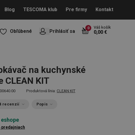
Blog
TESCOMA klub
Pre firmy
Kontakt
Váš košík
0
Obľúbené
Prihlásiť sa
0,00 €
pkávač na kuchynské
e CLEAN KIT
00640.00
Produktová línia:
CLEAN KIT
4 recenzií
Popis
 eshope
4 predajniach