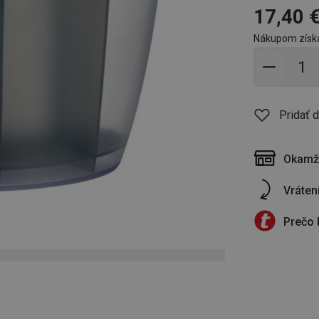
17,40 
Nákupom získ
Pridať 
Pridať 
Okamži
Vráten
Prečo 