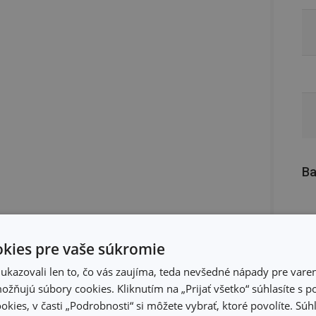
Ba
kies pre vaše súkromie
kazovali len to, čo vás zaujíma, teda nevšedné nápady pre varen
žňujú súbory cookies. Kliknutím na „Prijať všetko“ súhlasíte s 
okies, v časti „Podrobnosti“ si môžete vybrať, ktoré povolíte. Sú