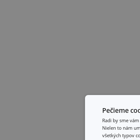
Pečieme coo
Radi by sme vám u
Nielen to nám umo
všetkých typov co