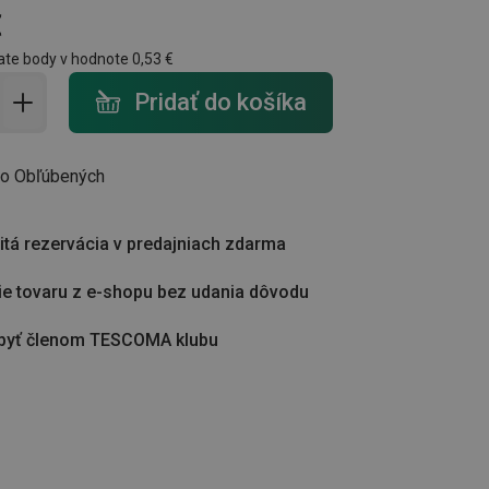
€
ate body v hodnote
0,53 €
do košíka - počet
Pridať do košíka
do Obľúbených
tá rezervácia v predajniach zdarma
ie tovaru z e-shopu bez udania dôvodu
byť členom TESCOMA klubu