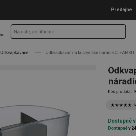
CLEAN KIT
Prejsť na vyhľadávanie
Prejsť na hlavný obsah
Prejsť na navigáciu
Predajne
hod
Odkvapkávače
Odkvapkávač na kuchynské náradie CLEAN KIT
Odkva
náradi
Kód produktu
9
1
Dostupné v
Dostupné
v 2