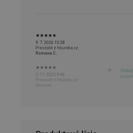
cjConsent
udid
9. 7. 2026 10:28
Prevzaté z Heureka.cz
__rtbh.lid
Romana C.
Dobrý
pid
2. 11. 2022 9:46
kolem
Prevzaté z Heureka.cz
Anonym
lastVisitedProducts
shopsys_abc
SERVERID