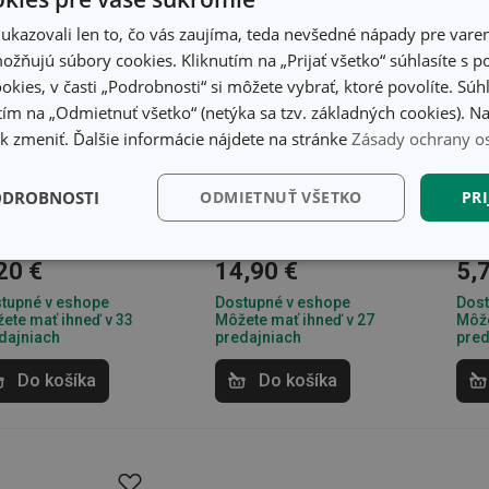
kazovali len to, čo vás zaujíma, teda nevšedné nápady pre varen
žňujú súbory cookies. Kliknutím na „Prijať všetko“ súhlasíte s 
okies, v časti „Podrobnosti“ si môžete vybrať, ktoré povolíte. Sú
ím na „Odmietnuť všetko“ (netýka sa tzv. základných cookies). Na
Nov
 zmeniť. Ďalšie informácie nájdete na stránke
Zásady ochrany o
merka s lievikom
Nádoba na
Odm
ÍCIA 1,0 l
mixovanie
DEL
ODROBNOSTI
ODMIETNUŤ VŠETKO
PRI
s odmerkou DELÍCIA
1,5 l
kčné)
Analytické a
Marketingové
Fu
20 €
14,90 €
5,
preferenčné cookies
cookies
tupné v eshope
Dostupné v eshope
Dost
ete mať ihneď v 33
Môžete mať ihneď v 27
Môže
dajniach
predajniach
pred
Do košíka
Do košíka
kčné) cookies
Analytické a preferenčné cookies
Marketingové cookies
F
súbory cookie umožňujú základné funkcie webovej lokality, ako prihlásenie používate