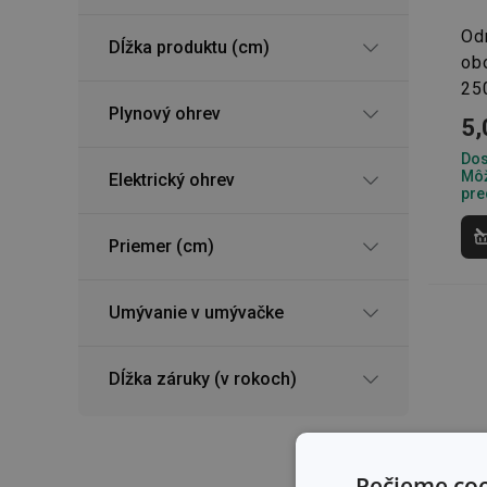
Od
Dĺžka produktu (cm)
ob
25
Plynový ohrev
5,
Dos
Môž
Elektrický ohrev
pre
Priemer (cm)
Umývanie v umývačke
Dĺžka záruky (v rokoch)
Pečieme coo