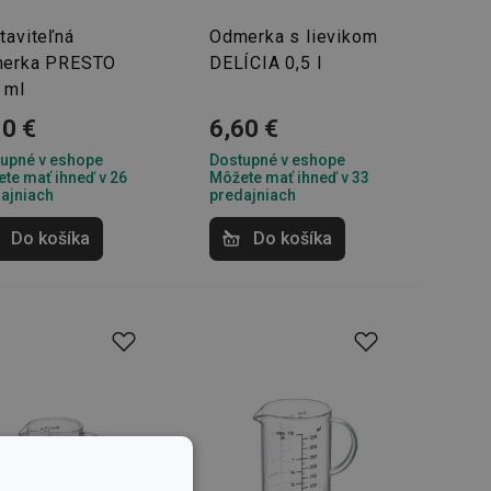
taviteľná
Odmerka s lievikom
erka PRESTO
DELÍCIA 0,5 l
 ml
10 €
6,60 €
upné v eshope
Dostupné v eshope
te mať ihneď v 26
Môžete mať ihneď v 33
ajniach
predajniach
Do košíka
Do košíka