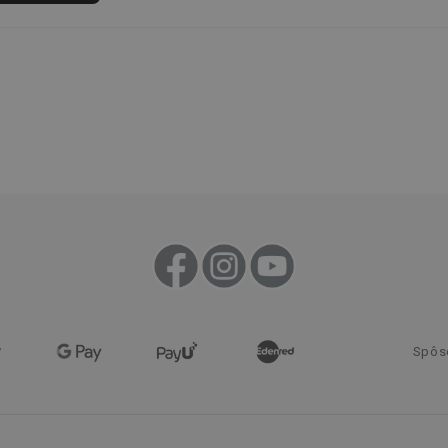
mesiacov
Cookies
Zvyčajne sa používa na vyváženie záťaž
HAProxy
relácie
server, ktorý doručil poslednú stránk
Technologies LLC
Priradené k softvéru HAProxy Load Ba
.clickonometrics.pl
nt
1 mesiac
Tento soubor cookie používá služba C
CookieScript
zapamatování předvoleb souhlasu se 
www.tescoma.sk
návštěvníků. Je nutné, aby banner co
Script.com fungoval správně.
29 minút
Tento súbor cookie sa používa na rozlí
Cloudflare Inc.
59
robotov. To je pre webovú stránku pr
.heureka.sk
sekúnd
umožňuje vytvárať platné správy o pou
webovej stránky.
.clickonometrics.pl
Cookies
Tento súbor cookie sa používa na sprá
relácie
užívateľov naprieč žiadosťou o stránku
29 minút
Tento soubor cookie se používá k rozli
Cloudflare Inc.
59
roboty. To je pro web přínosné, aby 
.onesignal.com
sekúnd
platné zprávy o používání jejich webo
www.tescoma.sk
3 dni
Spôs
METADATA
5
Tento súbor cookie sa používa na ulo
YouTube
mesiacov
užívateľa a súkromia pre ich interakc
.youtube.com
4 týždne
Zaznamenáva údaje o súhlase návštev
zásadách ochrany osobných údajov a n
zabezpečujú, že ich preferencie sú po
reláciách.