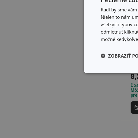
Radi by sme vám u
Nielen to nám umo
všetkých typov co
odmietnuť kliknut
možné kedykoľvek
Od
DEL
ZOBRAZIŤ P
Základné (fun
8,
cookies
Dos
Môž
pre
Základné (fun
Nevyhnutne potrebné 