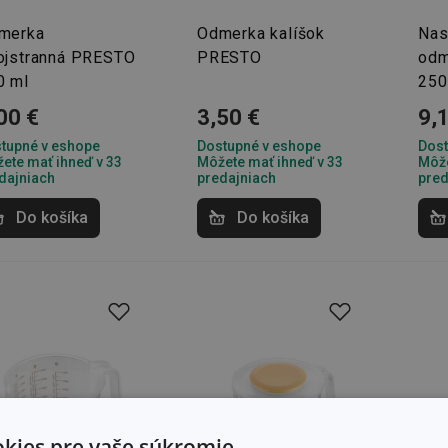
merka
Odmerka kalíšok
Nas
ojstranná PRESTO
PRESTO
odm
0 ml
250
00 €
3,50 €
9,
tupné v eshope
Dostupné v eshope
Dost
ete mať ihneď v 33
Môžete mať ihneď v 33
Môže
dajniach
predajniach
pred
Do košíka
Do košíka
kies pre vaše súkromie