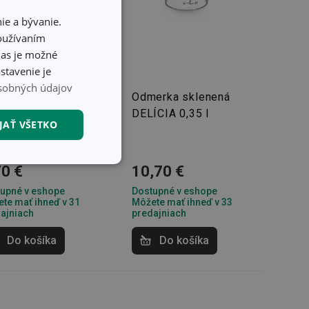
ie a bývanie.
používaním
hlas je možné
stavenie je
inka
sobných údajov
erka sklenená
Odmerka sklenená
ÍCIA 100 ml
DELÍCIA 0,35 l
JAŤ VŠETKO
nkčné súbory
70 €
10,70 €
upné v eshope
Dostupné v eshope
te mať ihneď v 31
Môžete mať ihneď v 33
ajniach
predajniach
Do košíka
Do košíka
unkčné súbory
ľa a správa účtu.