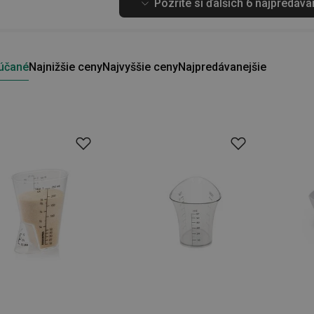
Pozrite si ďalších 6 najpredáv
účané
Najnižšie ceny
Najvyššie ceny
Najpredávanejšie