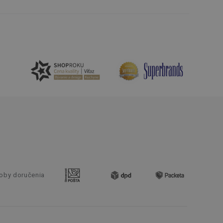
e. Identifikuje
u do prehľadávača.
lancer.
ookie-Script.com k
soubory cookie
okie Cookie-
šenie ľudí a
ospešné, pretože
žívaní tejto
vu stavu relácie
.
šení mezi lidmi a
bylo možné podávat
vých stránek.
oby doručenia
ženie súhlasu
iu s webom.
níka o rôznych
astavení, ktoré
ctené v budúcich