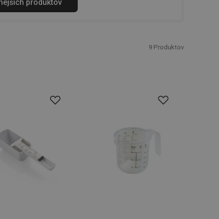
anejších produktov
9
Produktov