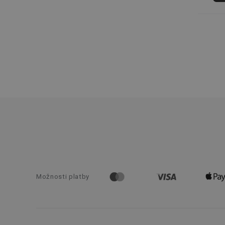
SERVERID
CookieScriptConse
__cf_bm
CCMSESSID
__cf_bm
46660_fts
Možnosti platby
VISITOR_PRIVACY_