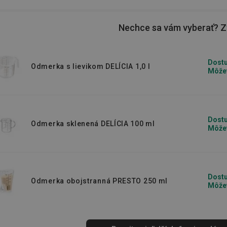
zmes či polevu a dať
variť
či
piecť
.
Nechce sa vám vyberať? Zv
 varenia a pečenia.
Dostu
Odmerka s lievikom DELÍCIA 1,0 l
Môžet
Dostu
Odmerka sklenená DELÍCIA 100 ml
Môžet
Dostu
Odmerka obojstranná PRESTO 250 ml
Môžet