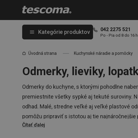
Nachádzate sa na stránke Plastové odmerky, lopatky, lieviky 🥛
042 2275 521
Kategórie produktov
Po - Pia od 8 do 16 
Úvodná strana
Kuchynské náradie a pomôcky
Odmerky, lieviky, lopat
Odmerky do kuchyne, s ktorými pohodlne naber
premiestnite všetky sypké aj tekuté suroviny. N
odhad. Malé, stredne veľké aj veľké plastové o
pomôžu pripraviť s istotou aj tie najnáročnejši
Čítať ďalej
metódu, máme pre vás aj hrnčekové odmerky!