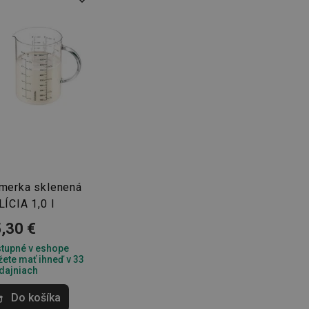
edá správne používať bez nevyhnutne potrebných súborov cookie.
Poskytovateľ
/
Uplynutie
Popis
Doména
platnosti
recation
.doubleclick.net
4 mesiace
Tento soubor cookie se používá pro sig
4 týždne
webových stránek o depreciaci soubor
systém přijímá, a zajištění souladu a p
vyvíjejícími se webovými standardy a 
ochraně soukromí.
.tescoma.sk
1 rok
Tento soubor cookie se používá k ukl
uživatele pro cookies na webových st
.tescoma.cz
1 mesiac
Tento cookie se používá k jedinečné ide
která mají přístup k webové stránce, 
používání a zlepšila uživatelskou zkuš
Google Privacy Policy
www.tescoma.sk
1 rok
Tento soubor cookie se používá k rout
merka sklenená
navigačních zkušeností uživatele tím, ž
konkrétnímu serveru a zajistí konzisten
ÍCIA 1,0 l
prohlížení.
,30 €
1
Tento súbor cookie umožňuje návšt
Twitter Inc.
sekunda
stránok používať funkcie súvisiace s 
.smartadserver.com
tupné v eshope
stránky, ktorú navštevujú.
ete mať ihneď v 33
www.tescoma.sk
4 týždne
Tento súbor cookie zaznamenáva pos
dajniach
2 dni
zobrazené návštevníkom pre zlepšenie
prehliadania a odporúčaní.
Do košíka
www.tescoma.sk
6