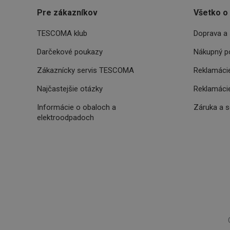
Pre zákazníkov
Všetko o
TESCOMA klub
Doprava a 
Poskytova
Názov
Názov
/
Doména
Názov
Darčekové poukazy
Nákupný p
C
FPLC
.tescoma.
uid
Zákaznícky servis TESCOMA
Reklamácie
Najčastejšie otázky
Reklamácie
XANDR_PANID
am-uid
Informácie o obaloch a
Záruka a 
elektroodpadoch
VP
204_wm
xeadth
ar_debug
xeadth_172
xeadth_204
c
UID