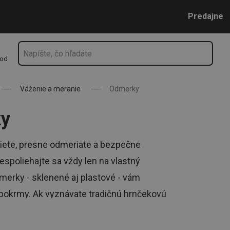
Prejsť na vyhľadávanie
Prejsť na hlavný obsah
Prejsť na navigáciu
Predajne
hod
Váženie a meranie
Odmerky
ky
iete, presne odmeriate a bezpečne
espoliehajte sa vždy len na vlastný
dmerky - sklenené aj plastové - vám
e pokrmy. Ak vyznávate tradičnú hrnčekovú