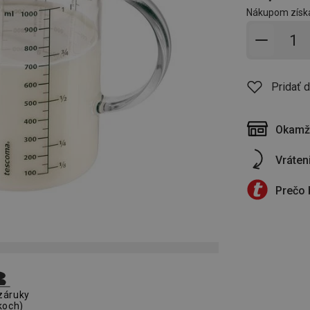
Nákupom získ
Pridať 
Pridať 
Okamži
Vráten
Prečo 
záruky
koch)