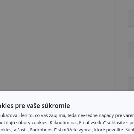
kies pre vaše súkromie
kazovali len to, čo vás zaujíma, teda nevšedné nápady pre varen
žňujú súbory cookies. Kliknutím na „Prijať všetko“ súhlasíte s 
okies, v časti „Podrobnosti“ si môžete vybrať, ktoré povolíte. Sú