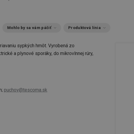
Mohlo by sa vám páčiť
Produktová línia
eriavaniu sypkých hmôt. Vyrobená zo
rické a plynové sporáky, do mikrovlnnej rúry,
n;
puchov@tescoma.sk