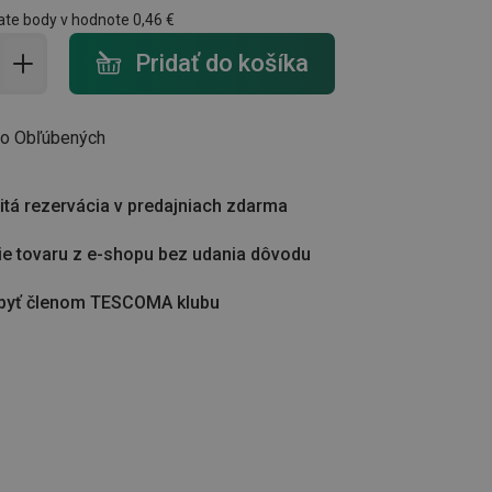
ate body v hodnote
0,46 €
do košíka - počet
Pridať do košíka
do Obľúbených
tá rezervácia v predajniach zdarma
ie tovaru z e-shopu bez udania dôvodu
byť členom TESCOMA klubu