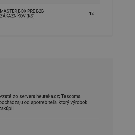
řizpůsobivosti s
právními předpisy o
MASTER BOX PRE B2B
12
ZÁKAZNÍKOV (KS)
ádání souhlasu
ránkách.
ntifikaci zařízení,
aby sledovala
enost.
ingu a ke zlepšení
e je přiřadí
tnější a efektivnější
evníkom webových
Twitterom z webovej
ledné produkty
 skúseností
vzaté zo servera heureka.cz; Tescoma
 pochádzajú od spotrebiteľa, ktorý výrobok
zakúpil.
e. Identifikuje
u do prehľadávača.
lancer.