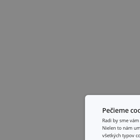
Pečieme coo
Radi by sme vám u
Nielen to nám umo
všetkých typov co