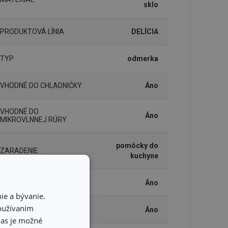
sklo
PRODUKTOVÁ LÍNIA
DELÍCIA
TYP
odmerka
VHODNÉ DO CHLADNIČKY
Áno
VHODNÉ DO
Áno
MIKROVLNNEJ RÚRY
pomôcky do
ZARADENIE
kuchyne
PLYNOVÝ OHREV
Áno
ie a bývanie.
používaním
ELEKTRICKÝ OHREV
Áno
hlas je možné