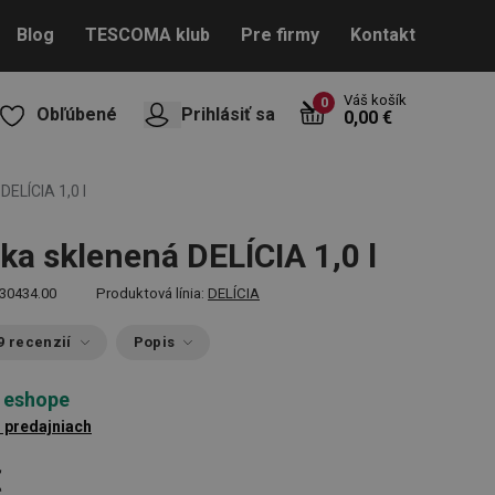
Blog
TESCOMA klub
Pre firmy
Kontakt
Váš košík
0
Obľúbené
Prihlásiť sa
0,00 €
ELÍCIA 1,0 l
a sklenená DELÍCIA 1,0 l
30434.00
Produktová línia:
DELÍCIA
9 recenzií
Popis
 eshope
3 predajniach
€