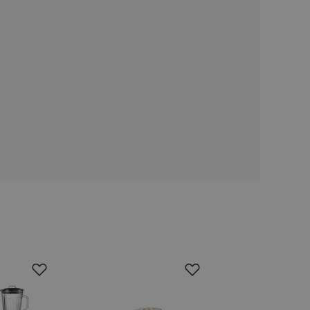
ookie-Script.com k
soubory cookie
okie Cookie-
šenie ľudí a
ospešné, pretože
žívaní tejto
vu stavu relácie
.
šení mezi lidmi a
bylo možné podávat
vých stránek.
ženie súhlasu
iu s webom.
níka o rôznych
astavení, ktoré
ctené v budúcich