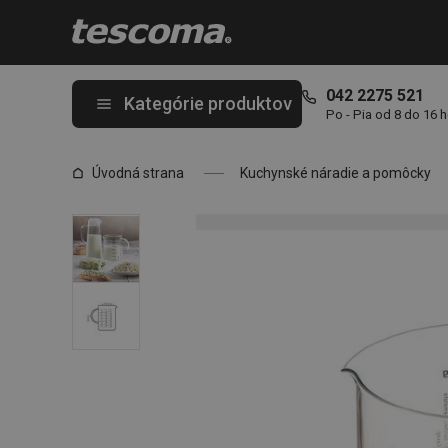
Nachádzate sa na stránke Odmerka sklenená DELÍCIA 1,0 l
042 2275 521
Kategórie produktov
Po - Pia od 8 do 16 
Úvodná strana
Kuchynské náradie a pomôcky