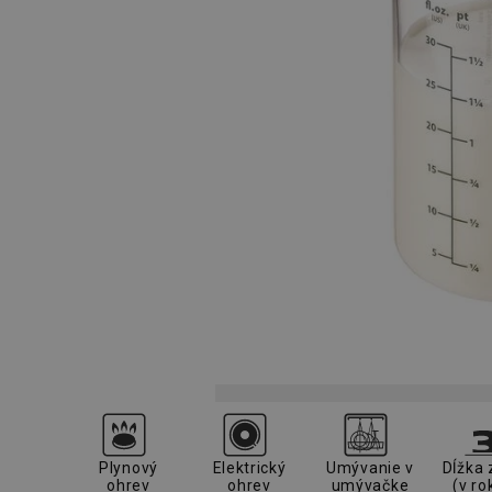
Plynový
Elektrický
Umývanie v
Dĺžka 
ohrev
ohrev
umývačke
(v ro