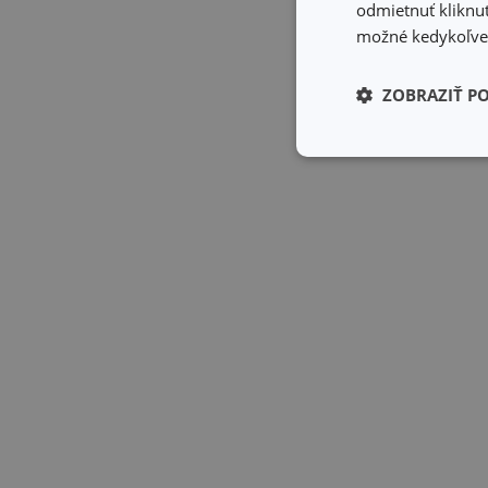
odmietnuť kliknut
možné kedykoľvek
ZOBRAZIŤ P
Základné (fun
cookies
Základné (fun
Nevyhnutne potrebné 
Webová lokalita sa n
Názov
receive-cookie-dep