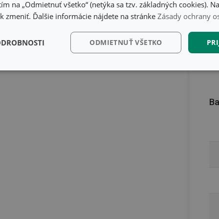
ím na „Odmietnuť všetko“ (netýka sa tzv. základných cookies). Na
 zmeniť. Ďalšie informácie nájdete na stránke
Zásady ochrany o
ODROBNOSTI
ODMIETNUŤ VŠETKO
PRI
kčné)
Analytické a
Marketingové
Fu
preferenčné cookies
cookies
Ba
kčné) cookies
Analytické a preferenčné cookies
Marketingové cookies
F
súbory cookie umožňujú základné funkcie webovej lokality, ako prihlásenie používate
edá správne používať bez nevyhnutne potrebných súborov cookie.
Poskytovateľ
/
Uplynutie
Popis
Doména
platnosti
recation
.doubleclick.net
4 mesiace
Tento soubor cookie se používá pro sig
4 týždne
webových stránek o depreciaci soubor