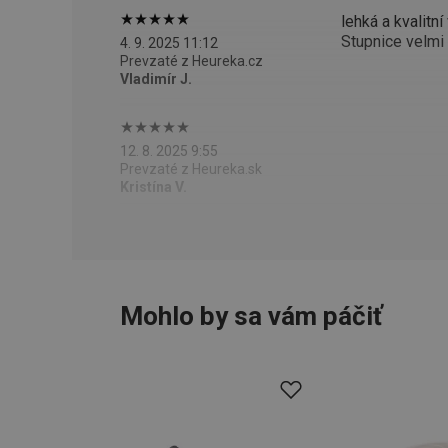
CookieScriptConse
lehká a kvalitní
Stupnice velmi 
4. 9. 2025 11:12
Prevzaté z Heureka.cz
Vladimír J.
__cf_bm
CCMSESSID
12. 8. 2025 9:55
Prevzaté z Heureka.sk
Kristína V.
__cf_bm
46660_fts
VISITOR_PRIVACY_
Mohlo by sa vám páčiť
Poskytova
Názov
Názov
/
Doména