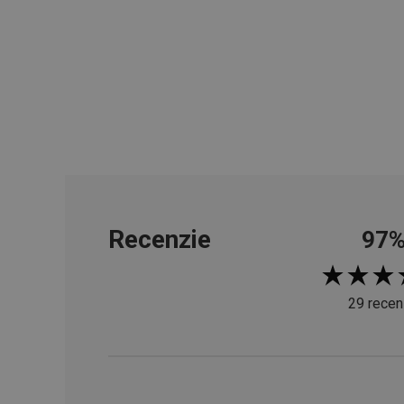
cjConsent
udid
__rtbh.lid
pid
Recenzie
97
lastVisitedProducts
29 recen
shopsys_abc
SERVERID