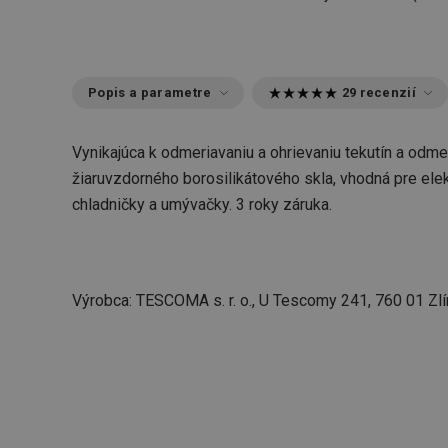
Popis a parametre
29 recenzií
Vynikajúca k odmeriavaniu a ohrievaniu tekutín a odm
žiaruvzdorného borosilikátového skla, vhodná pre elekt
chladničky a umývačky. 3 roky záruka.
Výrobca: TESCOMA s. r. o., U Tescomy 241, 760 01 Zlí