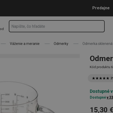
Prejsť na vyhľadávanie
Prejsť na hlavný obsah
Prejsť na navigáciu
Predajne
hod
Váženie a meranie
Odmerky
Odmerka sklenená D
Odmerk
Kód produktu
6
2
Dostupné v
Dostupné
v 3
15,30 