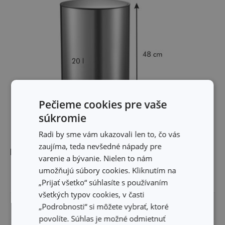
Pečieme cookies pre vaše
súkromie
Radi by sme vám ukazovali len to, čo vás
zaujíma, teda nevšedné nápady pre
Rozmery
varenie a bývanie. Nielen to nám
umožňujú súbory cookies. Kliknutím na
VÝŠKA PRODUKTU (CM)
48
„Prijať všetko“ súhlasíte s používaním
všetkých typov cookies, v časti
„Podrobnosti“ si môžete vybrať, ktoré
DĹŽKA PRODUKTU (CM)
36
povolíte. Súhlas je možné odmietnuť