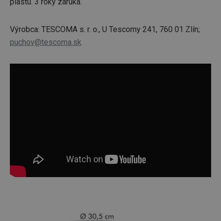
plastu. 3 roky záruka.
Výrobca: TESCOMA s. r. o., U Tescomy 241, 760 01 Zlín;
puchov@tescoma.sk