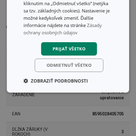
kliknutím na „Odmietnuť všetko“ (netýka
PRIEMER (CM)
30.5
sa tzv. základných cookies). Nastavenie je
možné kedykoľvek zmeniť. Ďalšie
informácie nájdete na stránke
Zásady
Ostatné parametre
ochrany osobných údajov
MATERIÁL
plast, nerezová oceľ
PRIJAŤ VŠETKO
PRODUKTOVÁ LÍNIA
PRESIDENT
ODMIETNUŤ VŠETKO
TYP
odpadkový kôš
ZOBRAZIŤ PODROBNOSTI
umývanie a
Základné
Analytické a
ZARADENIE
(funkčné) cookies
preferenčné
upratovanie
cookies
EAN
8595028405705
Marketingové
Funkčné súbory
DĹŽKA ZÁRUKY (V
cookies
3
ROKOCH)