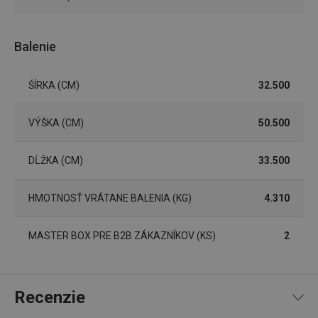
Balenie
ŠÍRKA (CM)
32.500
Základné (funkčné) cookies
Analytické a preferenčné cookies
VÝŠKA (CM)
50.500
Marketingové cookies
Funkčné súbory
Nevyhnutne potrebné súbory cookie umožňujú
DĹŽKA (CM)
33.500
základné funkcie webovej lokality, ako prihlásenie
používateľa a správa účtu. Webová lokalita sa nedá
správne používať bez nevyhnutne potrebných
HMOTNOSŤ VRÁTANE BALENIA (KG)
4.310
súborov cookie.
Poskytovateľ
/
Uplynutie
Názov
Doména
platnosti
MASTER BOX PRE B2B ZÁKAZNÍKOV (KS)
2
receive-cookie-deprecation
.doubleclick.net
4 mesiace
4 týždne
Recenzie