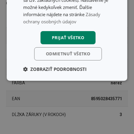
sa tzv. základných cookies). Nastavenie je
Ostatné parametre
možné kedykoľvek zmeniť. Ďalšie
informácie nájdete na stránke
Zásady
MATERIÁL
nerezová oceľ
ochrany osobných údajov
PRODUKTOVÁ LÍNIA
PRESTO
PRIJAŤ VŠETKO
TYP
otvárač na fľaše
ODMIETNUŤ VŠETKO
ZARADENIE
barman a someliér
ZOBRAZIŤ PODROBNOSTI
Základné
Analytické a
FARBA
nerez
(funkčné) cookies
preferenčné
cookies
EAN
8595028435771
Marketingové
Funkčné súbory
DĹŽKA ZÁRUKY (V ROKOCH)
3
cookies