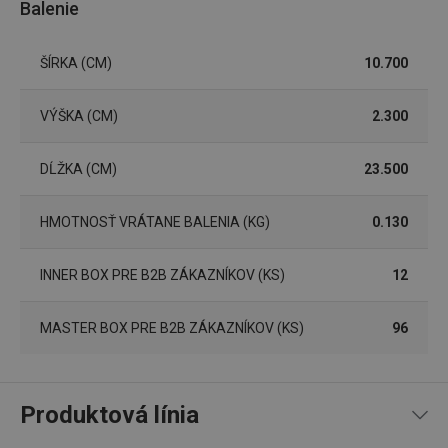
Balenie
ŠÍRKA (CM)
10.700
Základné (funkčné) cookies
VÝŠKA (CM)
2.300
Analytické a preferenčné cookies
Marketingové cookies
Funkčné súbory
DĹŽKA (CM)
23.500
Nevyhnutne potrebné súbory cookie umožňujú
základné funkcie webovej lokality, ako prihlásenie
používateľa a správa účtu. Webová lokalita sa nedá
HMOTNOSŤ VRÁTANE BALENIA (KG)
0.130
správne používať bez nevyhnutne potrebných
súborov cookie.
INNER BOX PRE B2B ZÁKAZNÍKOV (KS)
12
Poskytovateľ
/
Uplynutie
Názov
Doména
platnosti
receive-cookie-deprecation
.doubleclick.net
4 mesiace
MASTER BOX PRE B2B ZÁKAZNÍKOV (KS)
96
4 týždne
Produktová línia