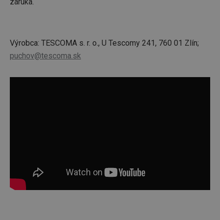
záruka.
Výrobca: TESCOMA s. r. o., U Tescomy 241, 760 01 Zlín;
puchov@tescoma.sk