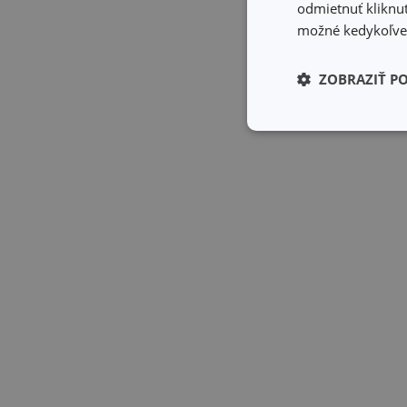
odmietnuť kliknut
možné kedykoľvek
ZOBRAZIŤ P
Základné (fun
cookies
Základné (fun
Nevyhnutne potrebné 
Webová lokalita sa n
Názov
receive-cookie-dep