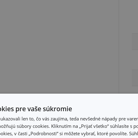
kies pre vaše súkromie
kazovali len to, čo vás zaujíma, teda nevšedné nápady pre varen
žňujú súbory cookies. Kliknutím na „Prijať všetko“ súhlasíte s 
okies, v časti „Podrobnosti“ si môžete vybrať, ktoré povolíte. Sú