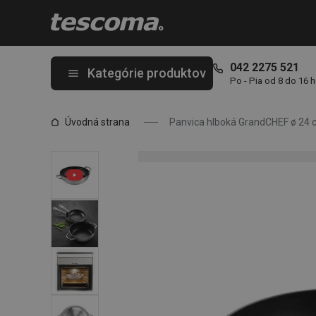
Nachádzate sa na stránke Panvica hlboká GrandCHEF ø 24 cm, 2
042 2275 521
Kategórie produktov
Po - Pia od 8 do 16 
Úvodná strana
Panvica hlboká GrandCHEF ø 24 c