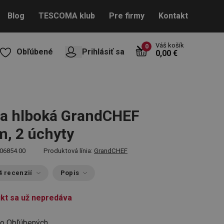
Blog
TESCOMA klub
Pre firmy
Kontakt
Váš košík
0
Obľúbené
Prihlásiť sa
0,00 €
ca hlboká GrandCHEF
m, 2 úchyty
06854.00
Produktová línia:
GrandCHEF
4 recenzií
Popis
kt sa už nepredáva
do Obľúbených