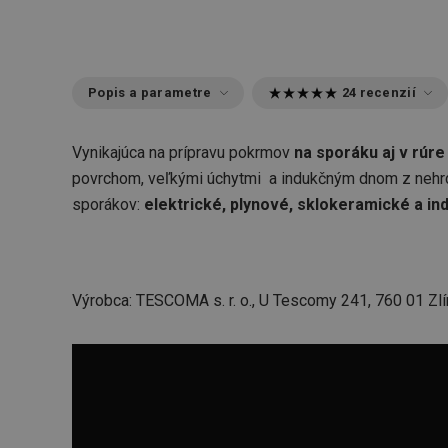
Popis a parametre
24 recenzií
Vynikajúca na prípravu pokrmov
na sporáku aj v rúre
povrchom, veľkými úchytmi a indukčným dnom z nehrd
sporákov:
elektrické, plynové, sklokeramické a in
Výrobca: TESCOMA s. r. o., U Tescomy 241, 760 01 Zlí