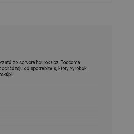
ookie-Script.com k
soubory cookie
okie Cookie-
šenie ľudí a
ospešné, pretože
žívaní tejto
vu stavu relácie
.
šení mezi lidmi a
bylo možné podávat
vzaté zo servera heureka.cz; Tescoma
vých stránek.
 pochádzajú od spotrebiteľa, ktorý výrobok
zakúpil.
ženie súhlasu
iu s webom.
níka o rôznych
astavení, ktoré
ctené v budúcich