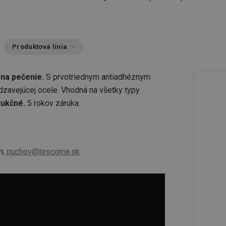
Produktová línia
 na pečenie.
S prvotriednym antiadhéznym
zavejúcej ocele. Vhodná na všetky typy
dukčné.
5 rokov záruka.
n;
puchov@tescoma.sk