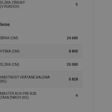
DĹŽKA ZÁRUKY
řizpůsobivosti s
5
právními předpisy o
(V ROKOCH)
ádání souhlasu
ránkách.
lenie
ntifikaci zařízení,
aby sledovala
enost.
ŠÍRKA (CM)
24.600
ingu a ke zlepšení
e je přiřadí
tnější a efektivnější
VÝŠKA (CM)
8.800
evníkom webových
Twitterom z webovej
DĹŽKA (CM)
33.000
ledné produkty
HMOTNOSŤ VRÁTANE BALENIA
 skúseností
0.828
(KG)
MASTER BOX PRE B2B
6
ZÁKAZNÍKOV (KS)
e. Identifikuje
u do prehľadávača.
lancer.