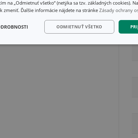
ím na „Odmietnuť všetko“ (netýka sa tzv. základných cookies). Na
 zmeniť. Ďalšie informácie nájdete na stránke
Zásady ochrany o
ODROBNOSTI
ODMIETNUŤ VŠETKO
PRI
kčné)
Analytické a
Marketingové
Fu
preferenčné cookies
cookies
kčné) cookies
Analytické a preferenčné cookies
Marketingové cookies
F
súbory cookie umožňujú základné funkcie webovej lokality, ako prihlásenie používate
edá správne používať bez nevyhnutne potrebných súborov cookie.
Poskytovateľ
/
Uplynutie
Popis
Doména
platnosti
recation
.doubleclick.net
4 mesiace
Tento soubor cookie se používá pro sig
4 týždne
webových stránek o depreciaci soubor