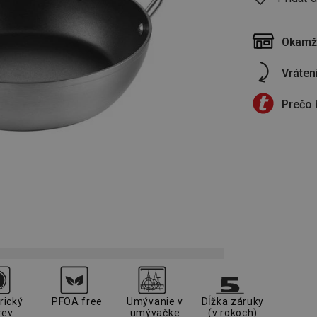
Okamži
Vráten
Prečo 
rický
PFOA free
Umývanie v
Dĺžka záruky
rev
umývačke
(v rokoch)