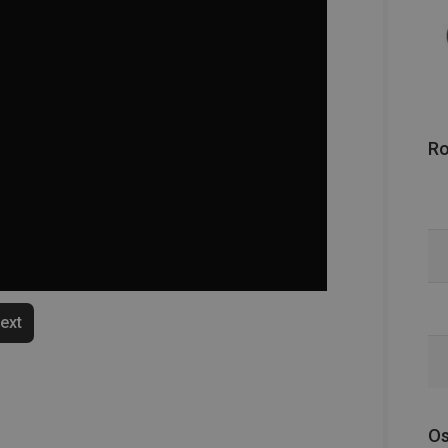
R
text
Os