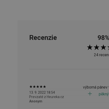
CookieScriptConse
__cf_bm
Recenzie
98
CCMSESSID
__cf_bm
24 recen
46660_fts
VISITOR_PRIVACY_
výborná pánev v
13. 9. 2022 18:54
pěkný
Prevzaté z Heureka.cz
Anonym
Poskytova
Názov
Názov
/
Doména