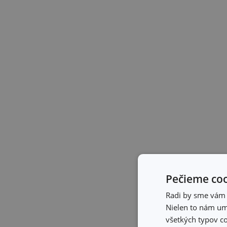
Pečieme coo
Radi by sme vám u
Nielen to nám umo
všetkých typov co