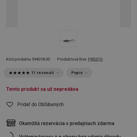
Kód produktu
594018.00
Produktová línia:
PRESTO
11 recenzií
Popis
Tento produkt sa už nepredáva
Pridať do Obľúbených
Okamžitá rezervácia v predajniach zdarma
Vrátenie tovaru z e-shopu bez udania dôvodu