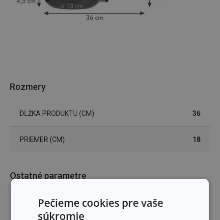
Rozmery
DĹŽKA PRODUKTU (CM)
36
PRIEMER (CM)
18
Ostatné parametre
Pečieme cookies pre vaše
plast, hliníková zliatina,
MATERIÁL
antiadhézny povrch
súkromie