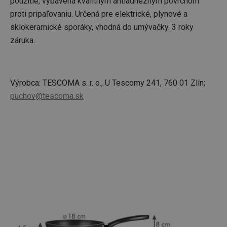
použitie, vybavená kvalitným antiadhéznym povrchom
proti pripaľovaniu. Určená pre elektrické, plynové a
sklokeramické sporáky, vhodná do umývačky. 3 roky
záruka.
Výrobca: TESCOMA s. r. o., U Tescomy 241, 760 01 Zlín;
puchov@tescoma.sk