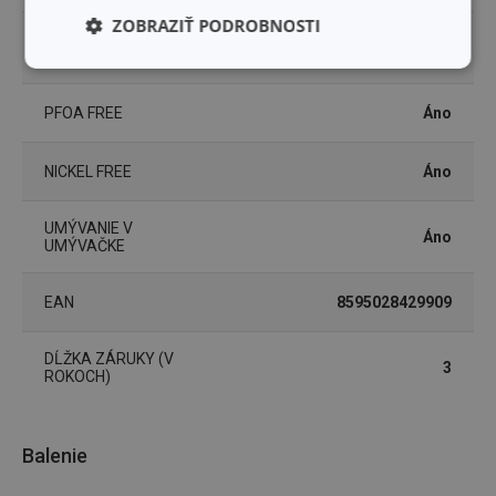
ZOBRAZIŤ PODROBNOSTI
ELEKTRICKÝ
Áno
OHREV
Základné
Analytické a
(funkčné) cookies
preferenčné
cookies
PFOA FREE
Áno
NICKEL FREE
Áno
Marketingové
Funkčné súbory
cookies
UMÝVANIE V
Áno
UMÝVAČKE
EAN
8595028429909
DĹŽKA ZÁRUKY (V
Základné (funkčné) cookies
3
ROKOCH)
Analytické a preferenčné cookies
Marketingové cookies
Funkčné súbory
Balenie
Nevyhnutne potrebné súbory cookie umožňujú
základné funkcie webovej lokality, ako prihlásenie