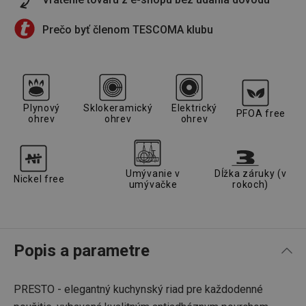
Prečo byť členom TESCOMA klubu
Plynový
Sklokeramický
Elektrický
PFOA free
ohrev
ohrev
ohrev
Umývanie v
Dĺžka záruky (v
Nickel free
umývačke
rokoch)
Popis a parametre
PRESTO - elegantný kuchynský riad pre každodenné