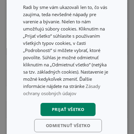
Radi by sme vám ukazovali len to, čo vás
POKRIEVKA
Nie
zaujíma, teda nevšedné nápady pre
varenie a bývanie. Nielen to nám
PRODUKTOVÁ
umožňujú súbory cookies. Kliknutím na
PRESTO
LÍNIA
„Prijať všetko“ súhlasíte s používaním
všetkých typov cookies, v časti
TYP
klasická panvica
„Podrobnosti“ si môžete vybrať, ktoré
povolíte. Súhlas je možné odmietnuť
ZARADENIE
panvica
kliknutím na „Odmietnuť všetko“ (netýka
sa tzv. základných cookies). Nastavenie je
FARBA
čierna
možné kedykoľvek zmeniť. Ďalšie
informácie nájdete na stránke
Zásady
ochrany osobných údajov
INDUKČNÝ OHREV
Nie
PRIJAŤ VŠETKO
PLYNOVÝ OHREV
Áno
SKLOKERAMICKÝ
ODMIETNUŤ VŠETKO
Áno
OHREV