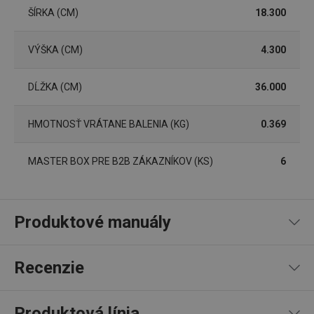
používateľa a správa účtu. Webová lokalita sa nedá
ŠÍRKA (CM)
18.300
správne používať bez nevyhnutne potrebných
súborov cookie.
Poskytovateľ
/
Uplynutie
VÝŠKA (CM)
4.300
Názov
Doména
platnosti
receive-cookie-deprecation
.doubleclick.net
4 mesiace
DĹŽKA (CM)
36.000
4 týždne
HMOTNOSŤ VRÁTANE BALENIA (KG)
0.369
MASTER BOX PRE B2B ZÁKAZNÍKOV (KS)
6
Produktové manuály
Návod a bezpečnostné informácie
Recenzie
Google
Privacy Policy
cjConsent
.tescoma.sk
1 rok
Produktová línia