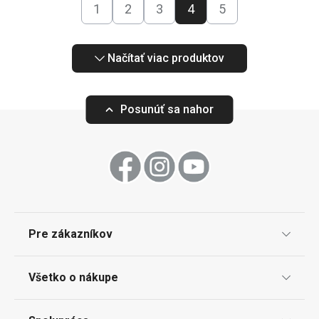
1
2
3
4
5
Načítať viac produktov
Posunúť sa nahor
Pre zákazníkov
TESCOMA klub
Všetko o nákupe
Darčekové poukazy
Doprava a spôsob platby