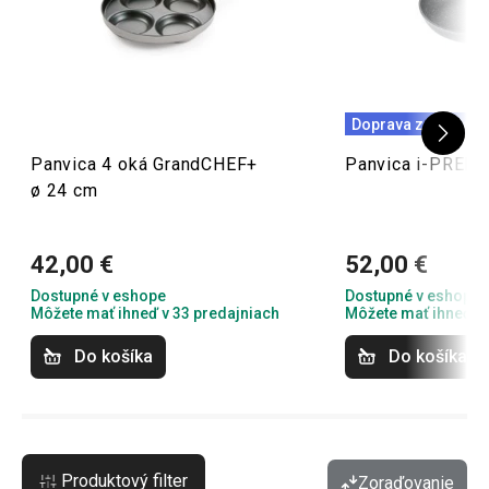
Doprava zdarma
Panvica 4 oká GrandCHEF+
Panvica i-PREMI
ø 24 cm
42,00 €
52,00 €
Dostupné v eshope
Dostupné v eshope
Môžete mať ihneď v 33 predajniach
Môžete mať ihneď v 
Do košíka
Do košíka
Produktový filter
Zoraďovanie