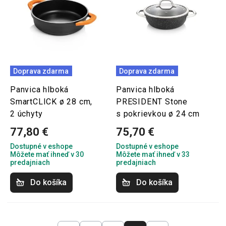
Doprava zdarma
Doprava zdarma
Panvica hlboká
Panvica hlboká
SmartCLICK ø 28 cm,
PRESIDENT Stone
2 úchyty
s pokrievkou ø 24 cm
77,80 €
75,70 €
Dostupné v eshope
Dostupné v eshope
Môžete mať ihneď v 30
Môžete mať ihneď v 33
predajniach
predajniach
Do košíka
Do košíka