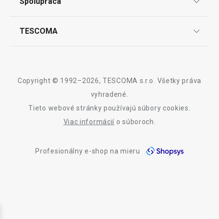
Spolupráca
Zákaznícky servis TESCOMA
Nákupný poriadok
Najčastejšie otázky
Pre firmy
TESCOMA
Reklamácie a vrátenie tovaru v eshope
Informácie o obaloch a elektroodpadoch
Affiliate program
Reklamácie v predajniach
O nás
Kariéra
Záruka a servis TESCOMA
Dizajn
Copyright © 1992–2026, TESCOMA s.r.o. Všetky práva
Kvalita
vyhradené.
Tieto webové stránky používajú súbory cookies.
Blog
Viac informácií
o súboroch.
Zásady ochrany osobných údajov
Profesionálny e-shop na mieru
Kontakt
Využívanie súborov cookies
Prehlásenie o prístupnosti