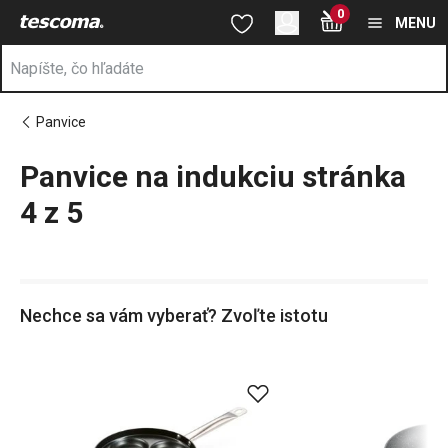
Nachádzate sa na stránke Panvice na indukciu 👨🏼‍🍳 stránka 4 
0
Prejsť na vyhľadávanie
Prejsť na hlavný obsah
Prejsť na navigáciu
MENU
Panvice
Panvice na indukciu stránka
a
na
4 z 5
Nechce sa vám vyberať? Zvoľte istotu