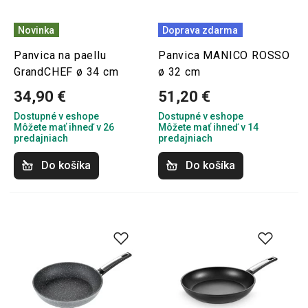
Novinka
Doprava zdarma
Panvica na paellu
Panvica MANICO ROSSO
GrandCHEF ø 34 cm
ø 32 cm
34,90 €
51,20 €
Dostupné v eshope
Dostupné v eshope
Môžete mať ihneď v 26
Môžete mať ihneď v 14
predajniach
predajniach
Do košíka
Do košíka