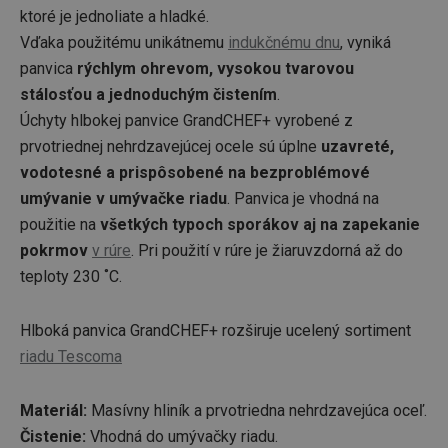
ktoré je jednoliate a hladké.
Vďaka použitému unikátnemu
indukčnému dnu
, vyniká
panvica
rýchlym ohrevom, vysokou tvarovou
stálosťou a jednoduchým čistením
.
Úchyty hlbokej panvice GrandCHEF+ vyrobené z
prvotriednej nehrdzavejúcej ocele sú úplne
uzavreté,
vodotesné a prispôsobené na bezproblémové
umývanie v umývačke riadu
. Panvica je vhodná na
použitie na
všetkých typoch sporákov aj na zapekanie
pokrmov
v rúre
. Pri použití v rúre je žiaruvzdorná až do
teploty 230 ˚C.
Hlboká panvica GrandCHEF+ rozširuje ucelený sortiment
riadu Tescoma
Materiál:
Masívny hliník a prvotriedna nehrdzavejúca oceľ.
Čistenie:
Vhodná do umývačky riadu.