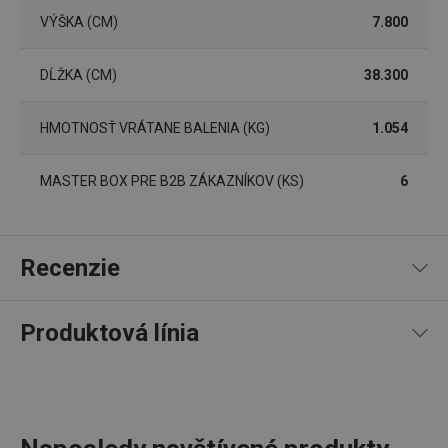
VÝŠKA (CM)
7.800
pid
1
Twitter Inc.
DĹŽKA (CM)
38.300
sekunda
.smartadserver.com
HMOTNOSŤ VRÁTANE BALENIA (KG)
1.054
MASTER BOX PRE B2B ZÁKAZNÍKOV (KS)
6
lastVisitedProducts
www.tescoma.sk
4 týždne
Recenzie
2 dni
Produktová línia
100
%
5
4
x
4
0
x
3
0
x
2
0
x
shopsys_abc
www.tescoma.sk
6
4 recenzie
1
0
x
mesiacov