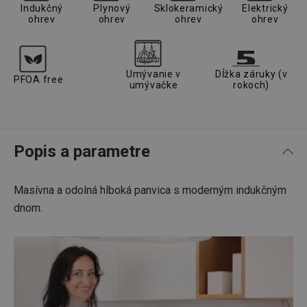
Indukčný
Plynový
Sklokeramický
Elektrický
ohrev
ohrev
ohrev
ohrev
Umývanie v
Dĺžka záruky (v
PFOA free
umývačke
rokoch)
Popis a parametre
Masívna a odolná hlboká panvica s moderným indukčným
dnom.