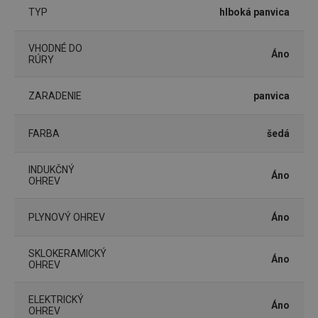
používateľa a správa účtu. Webová lokalita sa nedá
TYP
hlboká panvica
správne používať bez nevyhnutne potrebných
súborov cookie.
VHODNÉ DO
Poskytovateľ
/
Uplynutie
Áno
Názov
RÚRY
Doména
platnosti
receive-cookie-deprecation
.doubleclick.net
4 mesiace
4 týždne
ZARADENIE
panvica
FARBA
šedá
INDUKČNÝ
Áno
OHREV
PLYNOVÝ OHREV
Áno
SKLOKERAMICKÝ
Áno
OHREV
Google
Privacy Policy
cjConsent
.tescoma.sk
1 rok
ELEKTRICKÝ
Áno
OHREV