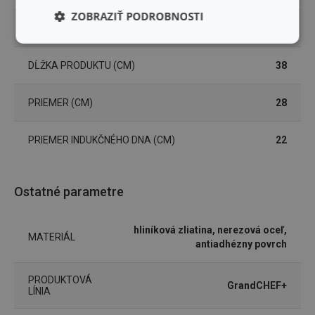
ZOBRAZIŤ PODROBNOSTI
VÝŠKA PRODUKTU (CM)
7.8
Základné
Analytické a
(funkčné) cookies
preferenčné
DĹŽKA PRODUKTU (CM)
38
cookies
PRIEMER (CM)
28
Marketingové
Funkčné súbory
cookies
PRIEMER INDUKČNÉHO DNA (CM)
22
Ostatné parametre
hliníková zliatina, nerezová oceľ,
Základné (funkčné) cookies
MATERIÁL
antiadhézny povrch
Analytické a preferenčné cookies
Marketingové cookies
Funkčné súbory
PRODUKTOVÁ
GrandCHEF+
LÍNIA
Nevyhnutne potrebné súbory cookie umožňujú
základné funkcie webovej lokality, ako prihlásenie