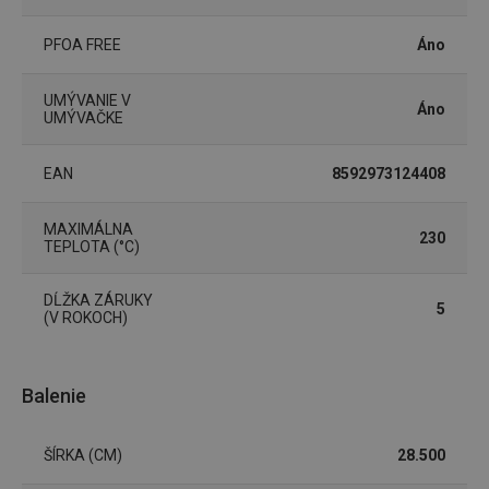
PFOA FREE
Áno
UMÝVANIE V
Áno
udid
.tescoma.cz
1 mesiac
UMÝVAČKE
EAN
8592973124408
MAXIMÁLNA
230
TEPLOTA (°C)
DĹŽKA ZÁRUKY
5
(V ROKOCH)
__rtbh.lid
www.tescoma.sk
1 rok
Balenie
ŠÍRKA (CM)
28.500