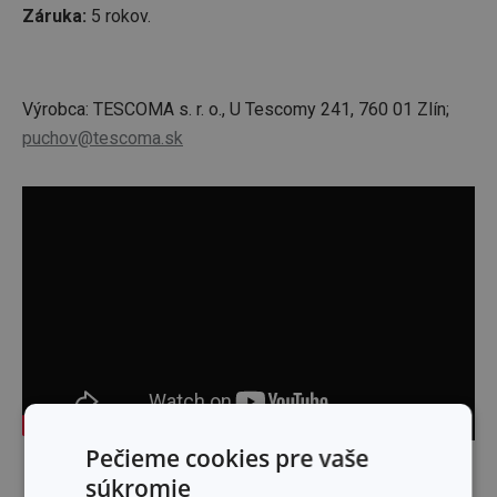
Záruka:
5 rokov.
Výrobca: TESCOMA s. r. o., U Tescomy 241, 760 01 Zlín;
puchov@tescoma.sk
Pečieme cookies pre vaše
Skryť text
súkromie