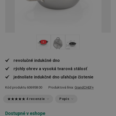
revolučné indukčné dno
rýchly ohrev a vysoká tvarová stálosť
jednoliate indukčné dno uľahčuje čistenie
Kód produktu
606958.00
Produktová línia:
GrandCHEF+
4 recenzie
Popis
Dostupné v eshope