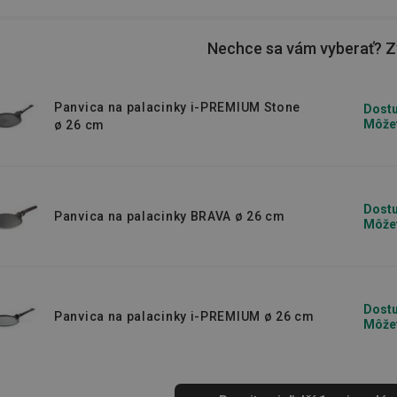
 siahnuť po
obracačke
a môžete začať
Nechce sa vám vyberať? Zv
Panvica na palacinky i-PREMIUM Stone
Dostu
Môžet
ø 26 cm
Dostu
Panvica na palacinky BRAVA ø 26 cm
Môžet
Dostu
Panvica na palacinky i-PREMIUM ø 26 cm
Môžet