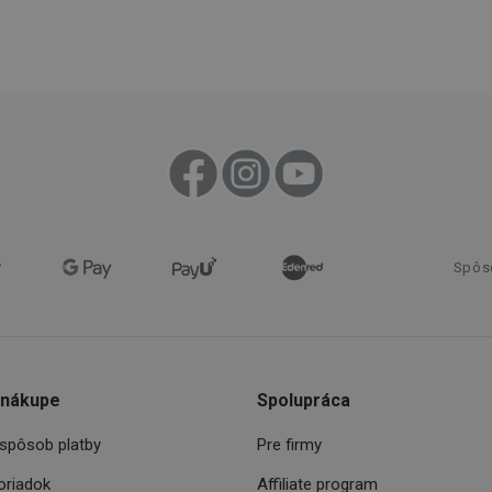
recation
.doubleclick.net
4 mesiace
Tento soubor cookie se používá pro sig
4 týždne
webových stránek o depreciaci soubor
systém přijímá, a zajištění souladu a p
vyvíjejícími se webovými standardy a 
ochraně soukromí.
.tescoma.sk
1 rok
Tento soubor cookie se používá k ukl
uživatele pro cookies na webových st
.tescoma.cz
1 mesiac
Tento cookie se používá k jedinečné ide
která mají přístup k webové stránce, 
používání a zlepšila uživatelskou zkuš
Google Privacy Policy
www.tescoma.sk
1 rok
Tento soubor cookie se používá k rout
navigačních zkušeností uživatele tím, ž
konkrétnímu serveru a zajistí konzisten
Spôs
prohlížení.
1
Tento súbor cookie umožňuje návšt
Twitter Inc.
sekunda
stránok používať funkcie súvisiace s 
.smartadserver.com
stránky, ktorú navštevujú.
www.tescoma.sk
4 týždne
Tento súbor cookie zaznamenáva pos
2 dni
zobrazené návštevníkom pre zlepšenie
 nákupe
Spolupráca
prehliadania a odporúčaní.
www.tescoma.sk
6
spôsob platby
Pre firmy
mesiacov
Cookies
Zvyčajne sa používa na vyváženie záťaž
HAProxy
oriadok
Affiliate program