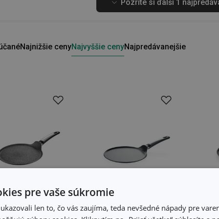
Pozrite si ďalší 1 najpredáv
účané
Najnižšie ceny
Najvyššie ceny
Najpredávanejšie
kies pre vaše súkromie
kazovali len to, čo vás zaujíma, teda nevšedné nápady pre varen
prava zdarma
Doprava zdarma