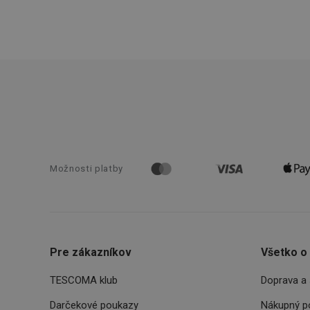
receive-cookie-dep
cjConsent
udid
__rtbh.lid
Možnosti platby
pid
lastVisitedProducts
Pre zákazníkov
Všetko o
shopsys_abc
TESCOMA klub
Doprava a 
SERVERID
Darčekové poukazy
Nákupný p