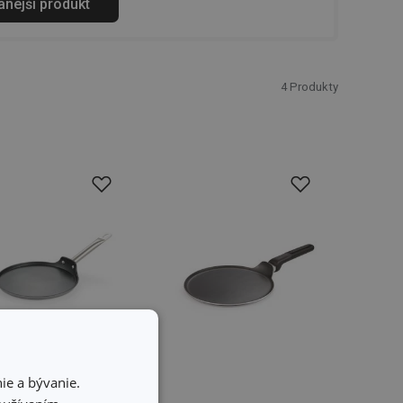
anejší produkt
4
Produkty
ie a bývanie.