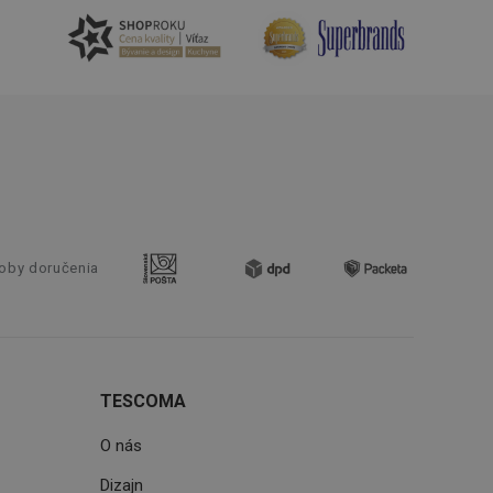
nál majiteli
ů cookie, které
řizpůsobivosti s
právními předpisy o
ádání souhlasu
ránkách.
ntifikaci zařízení,
aby sledovala
enost.
ingu a ke zlepšení
e je přiřadí
tnější a efektivnější
oby doručenia
evníkom webových
Twitterom z webovej
ledné produkty
 skúseností
TESCOMA
O nás
e. Identifikuje
Dizajn