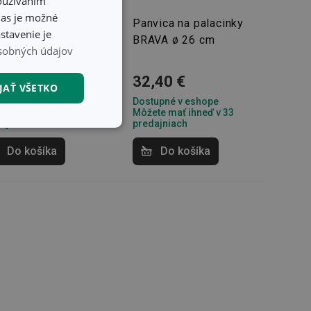
používaním
hlas je možné
vica na palacinky
Panvica na palacinky
stavenie je
ndCHEF+
BRAVA ø 26 cm
sobných údajov
6 cm
,20 €
32,40 €
JAŤ VŠETKO
upné v eshope
Dostupné v eshope
te mať ihneď v 32
Môžete mať ihneď v 33
ajniach
predajniach
nkčné súbory
Do košíka
Do košíka
unkčné súbory
ľa a správa účtu.