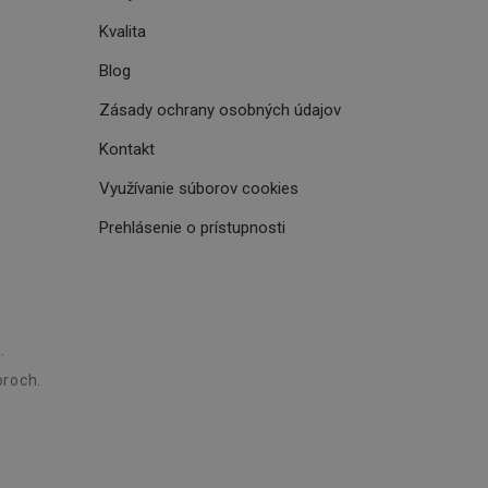
u do prehľadávača.
lancer.
Kvalita
ookie-Script.com k
soubory cookie
Blog
okie Cookie-
Zásady ochrany osobných údajov
šenie ľudí a
ospešné, pretože
Kontakt
žívaní tejto
Využívanie súborov cookies
vu stavu relácie
.
Prehlásenie o prístupnosti
šení mezi lidmi a
bylo možné podávat
vých stránek.
ženie súhlasu
.
iu s webom.
níka o rôznych
roch.
astavení, ktoré
ctené v budúcich