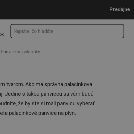
Prejsť na vyhľadávanie
Prejsť na hlavný obsah
Prejsť na navigáciu
Predajne
hod
Panvice na palacinky
ím tvarom. Ako má správna palacinková
aj. Jedine s takou panvicou sa vám budú
dnite, že by ste si mali panvicu vyberať
te palacinkové panvice na plyn,
kanie v rúre.