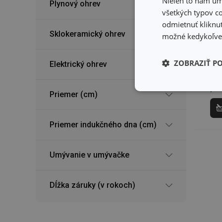
Nielen to nám umo
Plynový ohrev
všetkých typov co
Pa
odmietnuť kliknut
i-
Sklokeramický ohrev
možné kedykoľvek
ø 
53
ZOBRAZIŤ P
Elektrický ohrev
Dos
Môž
pre
Základné (fun
Priemer (cm)
cookies
Priemer indukčného dna (cm)
Umývanie v umývačke
Základné (fun
Dĺžka záruky (v rokoch)
Nevyhnutne potrebné 
Webová lokalita sa n
Názov