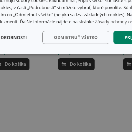
žňujú súbory cookies. Kliknutím na „Prijať všetko“ súhlasíte s 
okies, v časti „Podrobnosti“ si môžete vybrať, ktoré povolíte. Sú
nvica na palacinky
Panvica na palacinky
Pan
ím na „Odmietnuť všetko“ (netýka sa tzv. základných cookies). Na
PREMIUM Stone
i-PREMIUM ø 26 cm
Gra
 zmeniť. Ďalšie informácie nájdete na stránke
Zásady ochrany o
26 cm
ø 2
,20 €
52,00 €
43
ODROBNOSTI
ODMIETNUŤ VŠETKO
PRI
tupné v eshope
Dostupné v eshope
Dost
ete mať ihneď v 30
Môžete mať ihneď v 29
Môže
dajniach
predajniach
pred
kčné)
Analytické a
Marketingové
Fu
preferenčné cookies
cookies
Do košíka
Do košíka
kčné) cookies
Analytické a preferenčné cookies
Marketingové cookies
F
súbory cookie umožňujú základné funkcie webovej lokality, ako prihlásenie používate
edá správne používať bez nevyhnutne potrebných súborov cookie.
Poskytovateľ
/
Uplynutie
Popis
Doména
platnosti