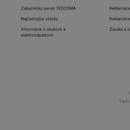
Zákaznícky servis TESCOMA
Reklamácie
CookieScriptConse
Najčastejšie otázky
Reklamácie
Informácie o obaloch a
Záruka a 
__cf_bm
elektroodpadoch
CCMSESSID
__cf_bm
46660_fts
VISITOR_PRIVACY_
Tieto