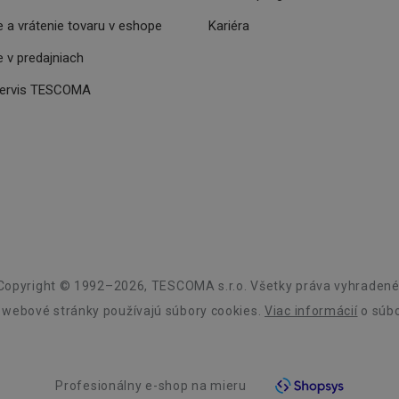
relácie
server, ktorý doručil poslednú stránk
Technologies LLC
Priradené k softvéru HAProxy Load Ba
.clickonometrics.pl
 a vrátenie tovaru v eshope
Kariéra
nt
1 mesiac
Tento soubor cookie používá služba C
CookieScript
zapamatování předvoleb souhlasu se 
www.tescoma.sk
 v predajniach
návštěvníků. Je nutné, aby banner co
Script.com fungoval správně.
servis TESCOMA
29 minút
Tento súbor cookie sa používa na rozlí
Cloudflare Inc.
59
robotov. To je pre webovú stránku pr
.heureka.sk
sekúnd
umožňuje vytvárať platné správy o pou
webovej stránky.
.clickonometrics.pl
Cookies
Tento súbor cookie sa používa na sprá
relácie
užívateľov naprieč žiadosťou o stránku
29 minút
Tento soubor cookie se používá k rozli
Cloudflare Inc.
59
roboty. To je pro web přínosné, aby 
.onesignal.com
sekúnd
platné zprávy o používání jejich webo
www.tescoma.sk
3 dni
METADATA
5
Tento súbor cookie sa používa na ulo
YouTube
Copyright © 1992–2026, TESCOMA s.r.o. Všetky práva vyhradené
mesiacov
užívateľa a súkromia pre ich interakc
.youtube.com
4 týždne
Zaznamenáva údaje o súhlase návštev
 webové stránky používajú súbory cookies.
Viac informácií
o súbo
zásadách ochrany osobných údajov a n
zabezpečujú, že ich preferencie sú po
reláciách.
Profesionálny e-shop na mieru