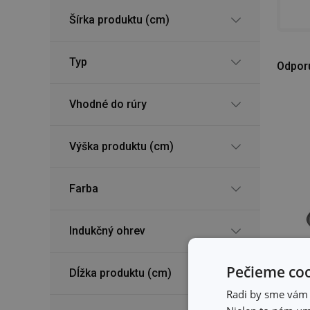
Šírka produktu (cm)
Typ
Odpor
Vhodné do rúry
Výška produktu (cm)
Farba
Indukčný ohrev
Pečieme coo
Dĺžka produktu (cm)
Radi by sme vám u
Do