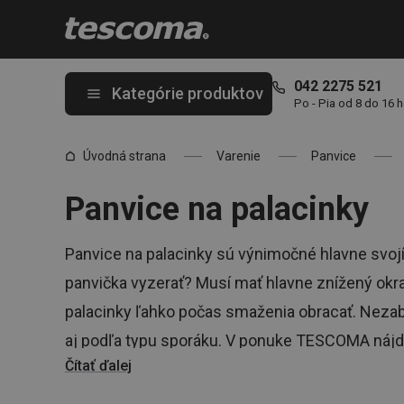
Nachádzate sa na stránke Panvice na palacinky 🥞
042 2275 521
Kategórie produktov
Po - Pia od 8 do 16 
Úvodná strana
Varenie
Panvice
Panvice na palacinky
Panvice na palacinky sú výnimočné hlavne svoj
panvička vyzerať? Musí mať hlavne znížený okr
palacinky ľahko počas smaženia obracať. Nezabu
aj podľa typu sporáku. V ponuke TESCOMA nájde
Čítať ďalej
sklokeramiku aj indukciu a najnovšie aj pre zape