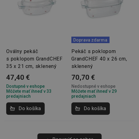
Poskytovateľ
/
Uplynutie
Názov
Doména
platnosti
receive-cookie-deprecation
.doubleclick.net
4 mesiace
4 týždne
Doprava zdarma
Oválny pekáč
Pekáč s poklopom
s poklopom GrandCHEF
GrandCHEF 40 x 26 cm,
35 x 21 cm, sklenený
sklenený
47,40 €
70,70 €
Dostupné v eshope
Nedostupné v eshope
Môžete mať ihneď v 33
Môžete mať ihneď v 29
predajniach
predajniach
Google
Privacy Policy
Do košíka
Do košíka
cjConsent
.tescoma.sk
1 rok