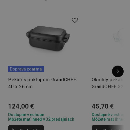
Doprava zdarma
Pekáč s poklopom GrandCHEF
Okrúhly pekáč s
40 x 26 cm
GrandCHEF 32 cm
124,00 €
45,70 €
Dostupné v eshope
Dostupné v eshope
Môžete mať ihneď v 32 predajniach
Môžete mať ihneď v 