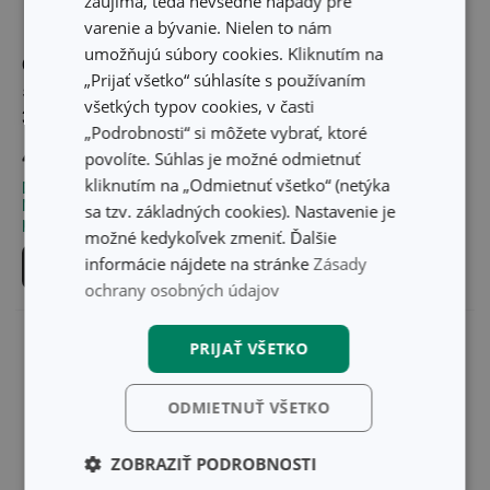
zaujíma, teda nevšedné nápady pre
varenie a bývanie. Nielen to nám
Doprava zdarma
umožňujú súbory cookies. Kliknutím na
Okrúhly pekáč
Pekáč s poklopom
„Prijať všetko“ súhlasíte s používaním
s poklopom GrandCHEF
PREMIUM 39 x 22 cm
všetkých typov cookies, v časti
32 cm, sklenený
„Podrobnosti“ si môžete vybrať, ktoré
45,70 €
89,10 €
povolíte. Súhlas je možné odmietnuť
kliknutím na „Odmietnuť všetko“ (netýka
Dostupné v eshope
Dostupné v eshope
Môžete mať ihneď v 33
Môžete mať ihneď v 33
sa tzv. základných cookies). Nastavenie je
predajniach
predajniach
možné kedykoľvek zmeniť. Ďalšie
informácie nájdete na stránke
Zásady
Do košíka
Do košíka
ochrany osobných údajov
PRIJAŤ VŠETKO
ODMIETNUŤ VŠETKO
ZOBRAZIŤ PODROBNOSTI