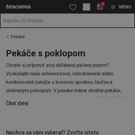
Nachádzate sa na stránke Pekáče s poklopom 🥘
0
Prejsť na vyhľadávanie
Prejsť na hlavný obsah
Prejsť na navigáciu
MENU
Pekáče
Pekáče s poklopom
a
na
Chcete si pripraviť svoj obľúbený pečený pokrm?
Vyskúšajte naše celonerezové, celosklenené alebo
kombinované pekáče s kovovou spodnou časťou a
skleneným poklopom. V ponuke máme okrúhle pekáče,
oválne pekáče z obľúbených radov
GrandCHEF
,
PREMIUM
Čítať ďalej
a ďalších.
Potom už len stačí vybrať si ten správny recept na
Nechce sa vám vyberať? Zvoľte istotu
nedeľný obed
, ktorý bude chutiť celej rodine!