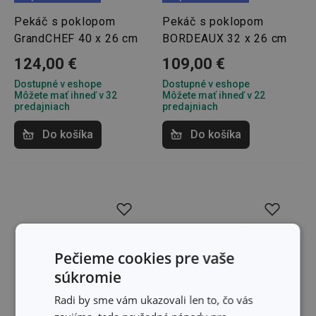
Pekáč s poklopom
Pekáč s poklopom
GrandCHEF 40 x 26 cm
BORDEAUX 32 x 26 cm
124,00 €
109,00 €
Dostupné v eshope
Dostupné v eshope
Môžete mať ihneď v 32
Môžete mať ihneď v 22
predajniach
predajniach
Do košíka
Do košíka
Pečieme cookies pre vaše
súkromie
Radi by sme vám ukazovali len to, čo vás