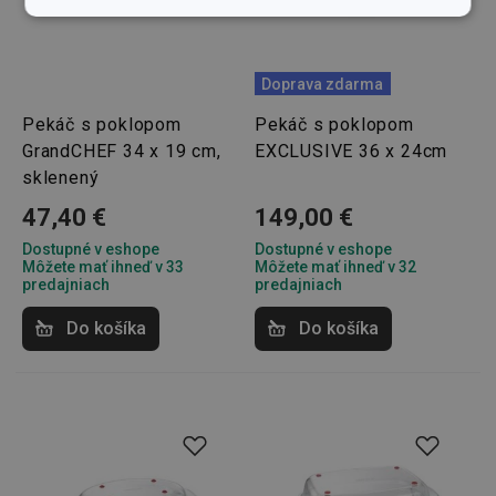
Základné
Analytické a
(funkčné) cookies
preferenčné
cookies
Doprava zdarma
Pekáč s poklopom
Pekáč s poklopom
Marketingové
Funkčné súbory
GrandCHEF 34 x 19 cm,
EXCLUSIVE 36 x 24cm
cookies
sklenený
47,40 €
149,00 €
Dostupné v eshope
Dostupné v eshope
Môžete mať ihneď v 33
Môžete mať ihneď v 32
predajniach
predajniach
Základné (funkčné) cookies
Do košíka
Do košíka
Analytické a preferenčné cookies
Marketingové cookies
Funkčné súbory
Nevyhnutne potrebné súbory cookie umožňujú
základné funkcie webovej lokality, ako prihlásenie
používateľa a správa účtu. Webová lokalita sa nedá
správne používať bez nevyhnutne potrebných
súborov cookie.