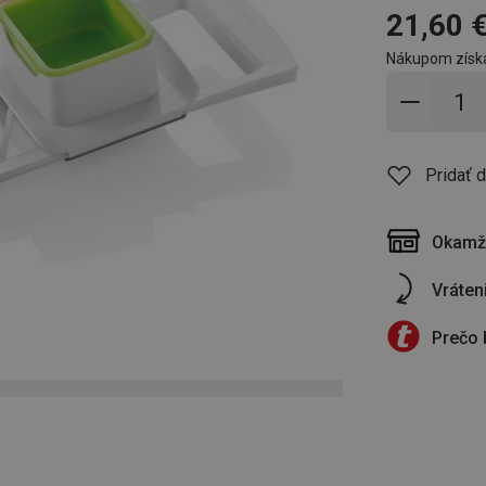
21,60 
Nákupom získ
Pridať 
Pridať 
Okamži
Vráten
Prečo 