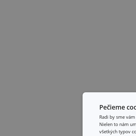
Pečieme coo
Radi by sme vám u
Nielen to nám umo
všetkých typov co