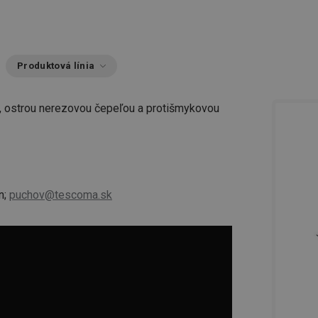
Produktová línia
m, ostrou nerezovou čepeľou a protišmykovou
n;
puchov@tescoma.sk