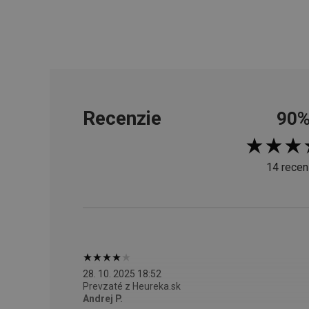
cjConsent
udid
Recenzie
90
__rtbh.lid
pid
14 recen
lastVisitedProducts
shopsys_abc
28. 10. 2025 18:52
SERVERID
Prevzaté z Heureka.sk
Andrej P.