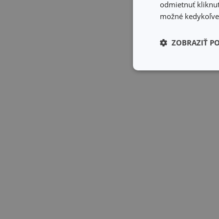
odmietnuť kliknut
možné kedykoľvek
ZOBRAZIŤ P
Základné (fun
cookies
Základné (fun
Nevyhnutne potrebné 
Webová lokalita sa n
Názov
receive-cookie-dep