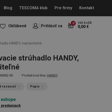
Blog
TESCOMA klub
Pre firmy
Kontakt
Váš košík
0
Obľúbené
Prihlásiť sa
0,00 €
úhadlo HANDY, nastaviteľné
vacie strúhadlo HANDY,
iteľné
43852.00
Produktová línia:
HANDY
4 recenzií
Popis
 eshope
1 predajniach