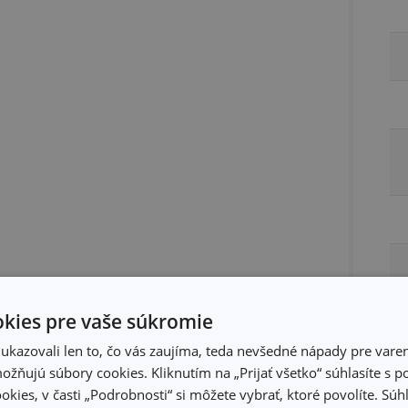
kies pre vaše súkromie
kazovali len to, čo vás zaujíma, teda nevšedné nápady pre varen
žňujú súbory cookies. Kliknutím na „Prijať všetko“ súhlasíte s 
okies, v časti „Podrobnosti“ si môžete vybrať, ktoré povolíte. Sú