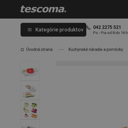
Nachádzate sa na stránke Plátkovacie strúhadlo HANDY, nastavi
042 2275 521
Kategórie produktov
Po - Pia od 8 do 16 
Úvodná strana
Kuchynské náradie a pomôcky