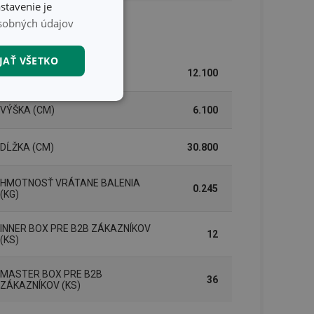
stavenie je
sobných údajov
lenie
JAŤ VŠETKO
ŠÍRKA (CM)
12.100
nkčné súbory
VÝŠKA (CM)
6.100
DĹŽKA (CM)
30.800
HMOTNOSŤ VRÁTANE BALENIA
0.245
(KG)
unkčné súbory
INNER BOX PRE B2B ZÁKAZNÍKOV
12
ľa a správa účtu.
(KS)
MASTER BOX PRE B2B
36
ZÁKAZNÍKOV (KS)
nál majiteli
ů cookie, které