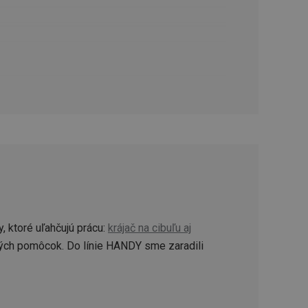
ookie-Script.com k
soubory cookie
okie Cookie-
šenie ľudí a
ospešné, pretože
žívaní tejto
vu stavu relácie
.
šení mezi lidmi a
bylo možné podávat
vých stránek.
ženie súhlasu
iu s webom.
níka o rôznych
astavení, ktoré
 ktoré uľahčujú prácu:
krájač na cibuľu aj
ctené v budúcich
ých pomôcok. Do línie HANDY sme zaradili