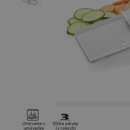
Umývanie v
Dĺžka záruky
umývačke
(v rokoch)