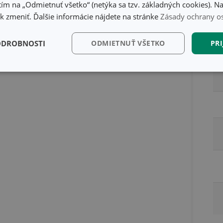
ím na „Odmietnuť všetko“ (netýka sa tzv. základných cookies). Na
 zmeniť. Ďalšie informácie nájdete na stránke
Zásady ochrany o
Ba
ODROBNOSTI
ODMIETNUŤ VŠETKO
PRI
kčné)
Analytické a
Marketingové
Fu
preferenčné cookies
cookies
kčné) cookies
Analytické a preferenčné cookies
Marketingové cookies
F
súbory cookie umožňujú základné funkcie webovej lokality, ako prihlásenie používate
edá správne používať bez nevyhnutne potrebných súborov cookie.
Poskytovateľ
/
Uplynutie
Popis
Doména
platnosti
recation
.doubleclick.net
4 mesiace
Tento soubor cookie se používá pro sig
4 týždne
webových stránek o depreciaci soubor