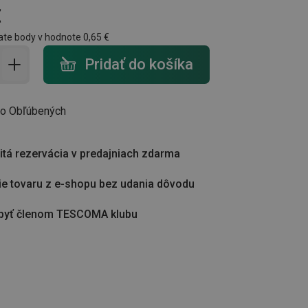
€
ate body v hodnote
0,65 €
do košíka - počet
Pridať do košíka
do Obľúbených
tá rezervácia v predajniach zdarma
ie tovaru z e-shopu bez udania dôvodu
byť členom TESCOMA klubu