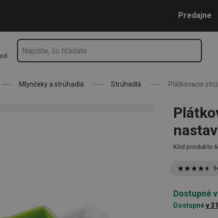
teľné
Prejsť na vyhľadávanie
Prejsť na hlavný obsah
Prejsť na navigáciu
Predajne
hod
Mlynčeky a strúhadlá
Strúhadlá
Plátkovacie str
Plátko
nastav
Kód produktu
6
1
Dostupné v
Dostupné
v 3