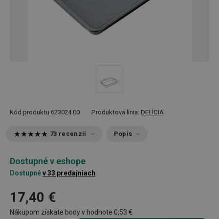
Kód produktu
623024.00
Produktová línia:
DELÍCIA
73 recenzií
Popis
Dostupné v eshope
Dostupné
v 33 predajniach
17,40 €
Nákupom získate body v hodnote
0,53 €