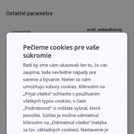
Ostatné parametre
oceľ, antiadhézny
MATERIÁL
povrch
Pečieme cookies pre vaše
PRODUKTOVÁ LÍNIA
DELÍCIA
súkromie
Radi by sme vám ukazovali len to, čo vás
VHODNÉ DO RÚRY
Áno
zaujíma, teda nevšedné nápady pre
varenie a bývanie. Nielen to nám
ZARADENIE
plechy
umožňujú súbory cookies. Kliknutím na
„Prijať všetko“ súhlasíte s používaním
FARBA
šedá
všetkých typov cookies, v časti
„Podrobnosti“ si môžete vybrať, ktoré
povolíte. Súhlas je možné odmietnuť
UMÝVANIE V UMÝVAČKE
Áno
kliknutím na „Odmietnuť všetko“ (netýka
sa tzv. základných cookies). Nastavenie je
EAN
8595028426861