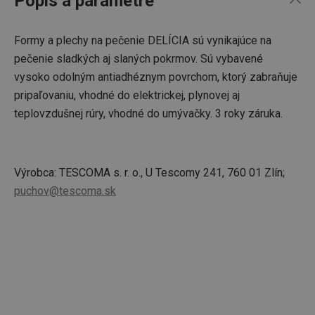
Popis a parametre
Formy a plechy na pečenie DELÍCIA sú vynikajúce na
pečenie sladkých aj slaných pokrmov. Sú vybavené
vysoko odolným antiadhéznym povrchom, ktorý zabraňuje
pripaľovaniu, vhodné do elektrickej, plynovej aj
teplovzdušnej rúry, vhodné do umývačky. 3 roky záruka.
Výrobca: TESCOMA s. r. o., U Tescomy 241, 760 01 Zlín;
puchov@tescoma.sk