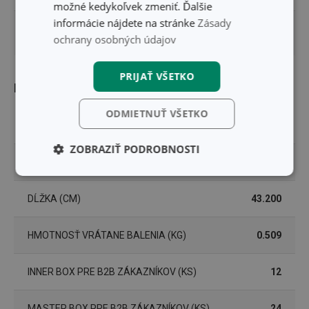
možné kedykoľvek zmeniť. Ďalšie
informácie nájdete na stránke
Zásady
DĹŽKA ZÁRUKY (V
3
ochrany osobných údajov
ROKOCH)
PRIJAŤ VŠETKO
Balenie
ODMIETNUŤ VŠETKO
ŠÍRKA (CM)
28.400
ZOBRAZIŤ PODROBNOSTI
VÝŠKA (CM)
5.200
Základné
Analytické a
(funkčné) cookies
preferenčné
cookies
DĹŽKA (CM)
43.200
HMOTNOSŤ VRÁTANE BALENIA (KG)
0.509
Marketingové
Funkčné súbory
cookies
INNER BOX PRE B2B ZÁKAZNÍKOV (KS)
12
MASTER BOX PRE B2B ZÁKAZNÍKOV (KS)
24