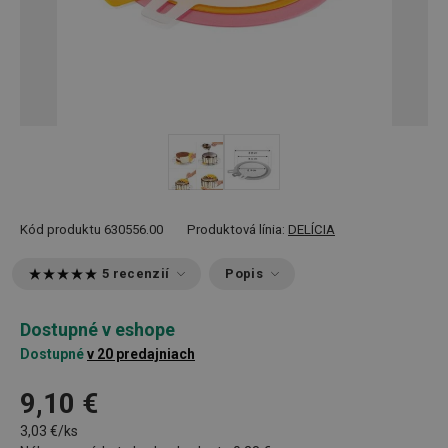
Kód produktu
630556.00
Produktová línia:
DELÍCIA
5 recenzií
Popis
Dostupné v eshope
Dostupné
v 20 predajniach
9,10 €
3,03 €/ks