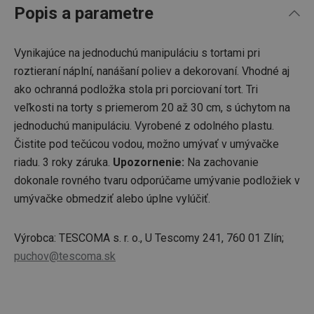
Popis a parametre
Vynikajúce na jednoduchú manipuláciu s tortami pri
roztieraní náplní, nanášaní poliev a dekorovaní. Vhodné aj
ako ochranná podložka stola pri porciovaní tort. Tri
veľkosti na torty s priemerom 20 až 30 cm, s úchytom na
jednoduchú manipuláciu. Vyrobené z odolného plastu.
Čistite pod tečúcou vodou, možno umývať v umývačke
riadu. 3 roky záruka.
Upozornenie:
Na zachovanie
dokonale rovného tvaru odporúčame umývanie podložiek v
umývačke obmedziť alebo úplne vylúčiť.
Výrobca: TESCOMA s. r. o., U Tescomy 241, 760 01 Zlín;
puchov@tescoma.sk