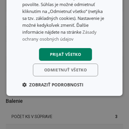
PRODUKTOVÁ LÍNIA
DELÍCIA
povolíte. Súhlas je možné odmietnuť
kliknutím na „Odmietnuť všetko“ (netýka
sa tzv. základných cookies). Nastavenie je
TYP
pomôcky na zdobenie
možné kedykoľvek zmeniť. Ďalšie
informácie nájdete na stránke
Zásady
ZARADENIE
pomôcky na pečenie
ochrany osobných údajov
UMÝVANIE V UMÝVAČKE
Áno
PRIJAŤ VŠETKO
EAN
8595028409390
ODMIETNUŤ VŠETKO
DĹŽKA ZÁRUKY (V ROKOCH)
3
ZOBRAZIŤ PODROBNOSTI
Základné
Analytické a
Balenie
(funkčné) cookies
preferenčné
cookies
POČET KS V SÚPRAVE
3
Marketingové
Funkčné súbory