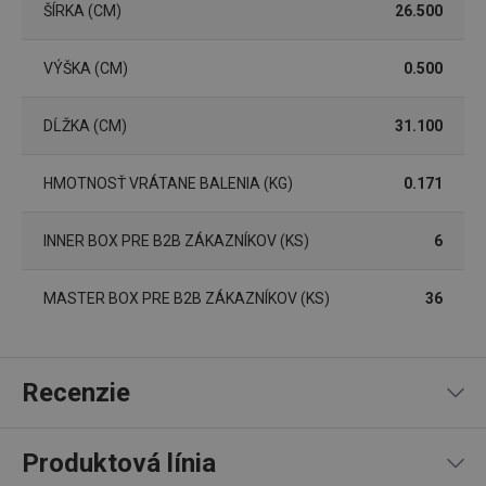
ŠÍRKA (CM)
26.500
cookies
VÝŠKA (CM)
0.500
DĹŽKA (CM)
31.100
Základné (funkčné) cookies
HMOTNOSŤ VRÁTANE BALENIA (KG)
0.171
Analytické a preferenčné cookies
Marketingové cookies
Funkčné súbory
INNER BOX PRE B2B ZÁKAZNÍKOV (KS)
6
Nevyhnutne potrebné súbory cookie umožňujú
základné funkcie webovej lokality, ako prihlásenie
MASTER BOX PRE B2B ZÁKAZNÍKOV (KS)
36
používateľa a správa účtu. Webová lokalita sa nedá
správne používať bez nevyhnutne potrebných
súborov cookie.
Poskytovateľ
/
Uplynutie
Názov
Recenzie
Doména
platnosti
receive-cookie-deprecation
.doubleclick.net
4 mesiace
4 týždne
Produktová línia