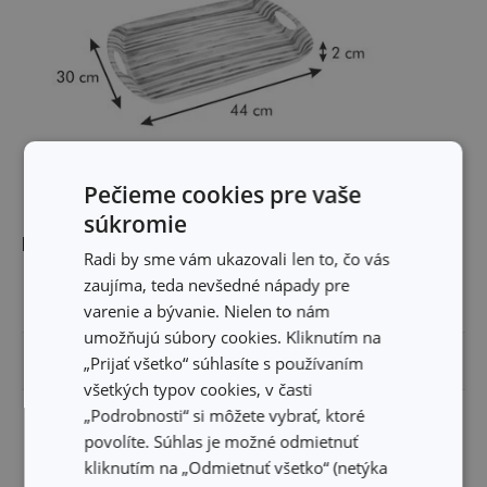
Pečieme cookies pre vaše
súkromie
Rozmery
Radi by sme vám ukazovali len to, čo vás
zaujíma, teda nevšedné nápady pre
ŠÍRKA PRODUKTU (CM)
30
varenie a bývanie. Nielen to nám
umožňujú súbory cookies. Kliknutím na
VÝŠKA PRODUKTU (CM)
2
„Prijať všetko“ súhlasíte s používaním
všetkých typov cookies, v časti
„Podrobnosti“ si môžete vybrať, ktoré
DĹŽKA PRODUKTU (CM)
44
povolíte. Súhlas je možné odmietnuť
kliknutím na „Odmietnuť všetko“ (netýka