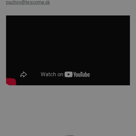
puchov@tescoma.sk