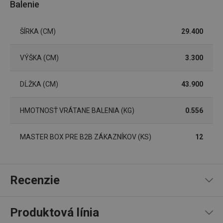
Balenie
ŠÍRKA (CM)
29.400
Základné (funkčné) cookies
VÝŠKA (CM)
3.300
Analytické a preferenčné cookies
Marketingové cookies
Funkčné súbory
DĹŽKA (CM)
43.900
Nevyhnutne potrebné súbory cookie umožňujú
základné funkcie webovej lokality, ako prihlásenie
HMOTNOSŤ VRÁTANE BALENIA (KG)
0.556
používateľa a správa účtu. Webová lokalita sa nedá
správne používať bez nevyhnutne potrebných
súborov cookie.
MASTER BOX PRE B2B ZÁKAZNÍKOV (KS)
12
Poskytovateľ
/
Uplynutie
Názov
Doména
platnosti
receive-cookie-deprecation
.doubleclick.net
4 mesiace
4 týždne
Recenzie
Produktová línia