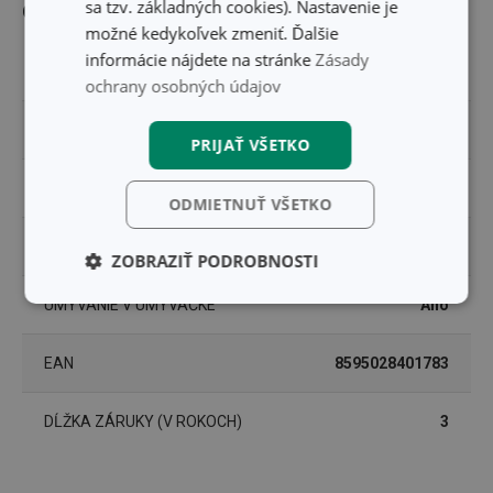
sa tzv. základných cookies). Nastavenie je
Ostatné parametre
možné kedykoľvek zmeniť. Ďalšie
informácie nájdete na stránke
Zásady
MATERIÁL
bambus, plast
ochrany osobných údajov
PRODUKTOVÁ LÍNIA
FANCY HOME
PRIJAŤ VŠETKO
TYP
podnos
ODMIETNUŤ VŠETKO
ZARADENIE
servírovací riad
ZOBRAZIŤ PODROBNOSTI
UMÝVANIE V UMÝVAČKE
Áno
Základné
Analytické a
(funkčné) cookies
preferenčné
cookies
EAN
8595028401783
DĹŽKA ZÁRUKY (V ROKOCH)
3
Marketingové
Funkčné súbory
cookies