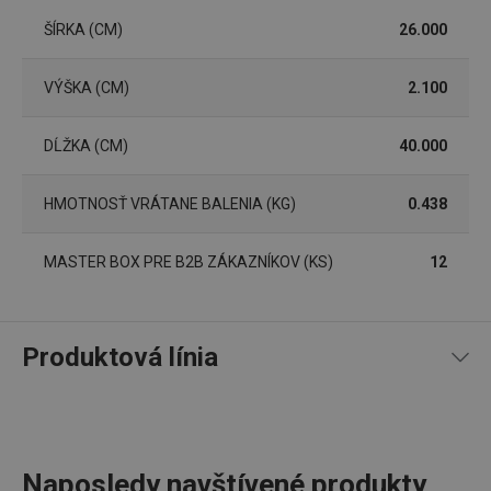
ŠÍRKA (CM)
26.000
VÝŠKA (CM)
2.100
Základné (funkčné) cookies
Analytické a preferenčné cookies
DĹŽKA (CM)
40.000
Marketingové cookies
Funkčné súbory
Nevyhnutne potrebné súbory cookie umožňujú
HMOTNOSŤ VRÁTANE BALENIA (KG)
0.438
základné funkcie webovej lokality, ako prihlásenie
používateľa a správa účtu. Webová lokalita sa nedá
správne používať bez nevyhnutne potrebných
MASTER BOX PRE B2B ZÁKAZNÍKOV (KS)
12
súborov cookie.
Poskytovateľ
/
Uplynutie
Názov
Doména
platnosti
Produktová línia
receive-cookie-deprecation
.doubleclick.net
4 mesiace
4 týždne
Naposledy navštívené produkty