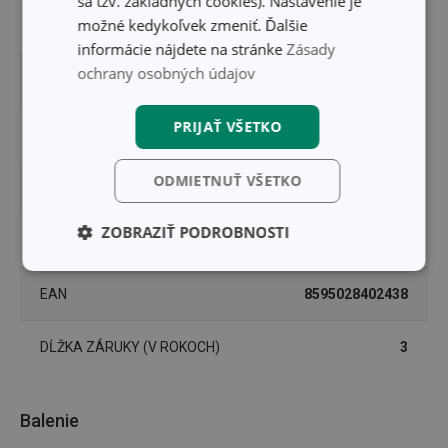
sa tzv. základných cookies). Nastavenie je
možné kedykoľvek zmeniť. Ďalšie
MATERIÁL
plast
informácie nájdete na stránke
Zásady
ochrany osobných údajov
PRODUKTOVÁ LÍNIA
GLANCE
PRIJAŤ VŠETKO
TYP
podnos
ODMIETNUŤ VŠETKO
ZARADENIE
servírovací riad
ZOBRAZIŤ PODROBNOSTI
UMÝVANIE V UMÝVAČKE
Áno
Základné
Analytické a
(funkčné) cookies
preferenčné
EAN
8595028402438
cookies
DĹŽKA ZÁRUKY (V ROKOCH)
3
Marketingové
Funkčné súbory
cookies
Balenie