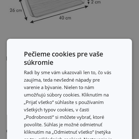
Pečieme cookies pre vaše
Rozmery
súkromie
Radi by sme vám ukazovali len to, čo vás
ŠÍRKA PRODUKTU (CM)
26
zaujíma, teda nevšedné nápady pre
varenie a bývanie. Nielen to nám
VÝŠKA PRODUKTU (CM)
2
umožňujú súbory cookies. Kliknutím na
„Prijať všetko“ súhlasíte s používaním
DĹŽKA PRODUKTU (CM)
40
všetkých typov cookies, v časti
„Podrobnosti“ si môžete vybrať, ktoré
povolíte. Súhlas je možné odmietnuť
Ostatné parametre
kliknutím na „Odmietnuť všetko“ (netýka