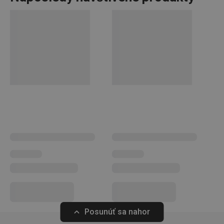
Google
Privacy Policy
cjConsent
.tescoma.sk
1 rok
udid
.tescoma.cz
1 mesiac
Posunúť sa nahor