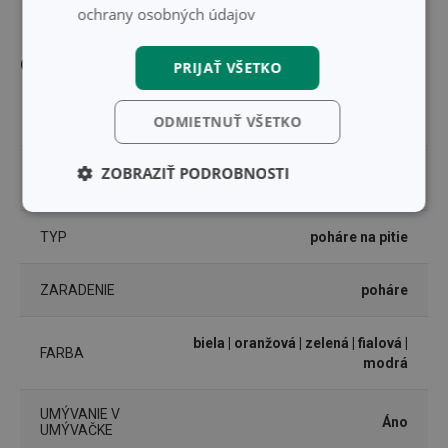
ochrany osobných údajov
Ostatné parametre
PRIJAŤ VŠETKO
MATERIÁL
sklo
ODMIETNUŤ VŠETKO
PRODUKTOVÁ
ZOBRAZIŤ PODROBNOSTI
myDRINK
LÍNIA
Základné
Analytické a
(funkčné) cookies
preferenčné
TYP
poháre na pitie
cookies
ZARADENIE
poháre
Marketingové
Funkčné súbory
cookies
biela
| oranžová
| zelená
| fialová
|
FARBA
modrá
UMÝVANIE V
Áno
UMÝVAČKE