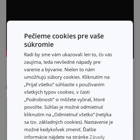
Pečieme cookies pre vaše
súkromie
Radi by sme vám ukazovali len to, čo vás
zaujíma, teda nevšedné nápady pre
Skryť text
varenie a bývanie. Nielen to nám
umožňujú súbory cookies. Kliknutím na
„Prijať všetko“ súhlasíte s používaním
Rozmery
všetkých typov cookies, v časti
„Podrobnosti“ si môžete vybrať, ktoré
OBJEM (L)
0.33
povolíte. Súhlas je možné odmietnuť
kliknutím na „Odmietnuť všetko“ (netýka
VÝŠKA PRODUKTU (CM)
10
sa tzv. základných cookies). Nastavenie je
možné kedykoľvek zmeniť. Ďalšie
informácie nájdete na stránke
Zásady
PRIEMER (CM)
8.5