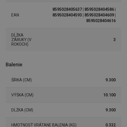
8595028405637
| 8595028404586
|
Základné (funkčné) cookies
EAN
8595028404593
| 8595028404609
|
Analytické a preferenčné cookies
8595028404616
Marketingové cookies
Funkčné súbory
DĹŽKA
Nevyhnutne potrebné súbory cookie umožňujú
ZÁRUKY (V
3
základné funkcie webovej lokality, ako prihlásenie
ROKOCH)
používateľa a správa účtu. Webová lokalita sa nedá
správne používať bez nevyhnutne potrebných
súborov cookie.
Poskytovateľ
/
Uplynutie
Balenie
Názov
Doména
platnosti
receive-cookie-deprecation
.doubleclick.net
4 mesiace
4 týždne
ŠÍRKA (CM)
9.300
VÝŠKA (CM)
10.100
DĹŽKA (CM)
9.300
HMOTNOSŤ VRÁTANE BALENIA (KG)
0.332