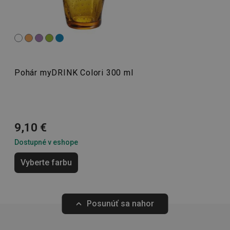
__rtbh.lid
www.tescoma.sk
1 rok
nealkoholické aj alkoholické nápoje majú nadčasový
vzhľad a unikátny dizajn.
Nápoje
Pohár myDRINK Colori 300 ml
Kuchynské náradie a pomôcky
pid
1
Twitter Inc.
sekunda
.smartadserver.com
9,10 €
Vonkajšie aktivity
Dostupné v eshope
Vyberte farbu
Posunúť sa nahor
lastVisitedProducts
www.tescoma.sk
4 týždne
2 dni