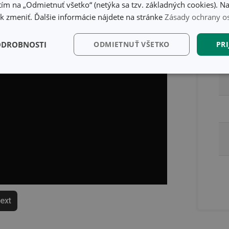
ím na „Odmietnuť všetko“ (netýka sa tzv. základných cookies). Na
 zmeniť. Ďalšie informácie nájdete na stránke
Zásady ochrany o
Ba
ODROBNOSTI
ODMIETNUŤ VŠETKO
PRI
kčné)
Analytické a
Marketingové
Fu
preferenčné cookies
cookies
kčné) cookies
Analytické a preferenčné cookies
Marketingové cookies
F
súbory cookie umožňujú základné funkcie webovej lokality, ako prihlásenie používate
edá správne používať bez nevyhnutne potrebných súborov cookie.
Poskytovateľ
/
Uplynutie
text
Popis
Doména
platnosti
recation
.doubleclick.net
4 mesiace
Tento soubor cookie se používá pro sig
4 týždne
webových stránek o depreciaci soubor