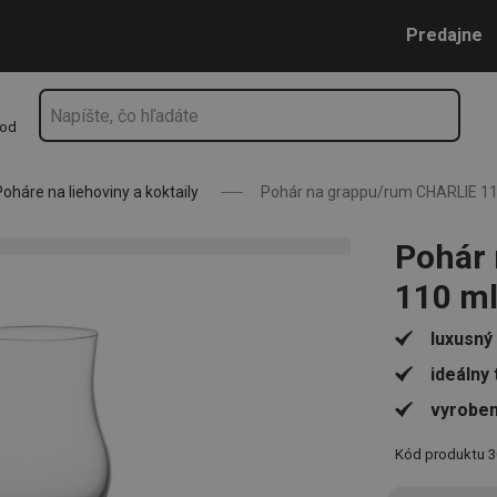
l
Prejsť na vyhľadávanie
Prejsť na hlavný obsah
Prejsť na navigáciu
Predajne
hod
Poháre na liehoviny a koktaily
Pohár na grappu/rum CHARLIE 11
Pohár
110 m
luxusný
ideálny
vyroben
Kód produktu
3