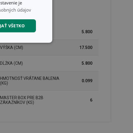
stavenie je
sobných údajov
lenie
JAŤ VŠETKO
ŠÍRKA (CM)
5.800
nkčné súbory
VÝŠKA (CM)
17.500
DĹŽKA (CM)
5.800
HMOTNOSŤ VRÁTANE BALENIA
0.099
(KG)
unkčné súbory
MASTER BOX PRE B2B
6
ľa a správa účtu.
ZÁKAZNÍKOV (KS)
nál majiteli
ů cookie, které