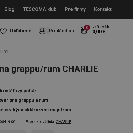
Blog
TESCOMA klub
Pre firmy
Kontakt
Váš košík
0
Obľúbené
Prihlásiť sa
0,00 €
0 ml
 na grappu/rum CHARLIE
l
 krištáľový pohár
 tvar pre grappu a rum
é českými sklárskymi majstrami
06419.00
Produktová línia:
CHARLIE