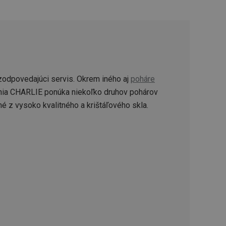
ookie-Script.com k
soubory cookie
okie Cookie-
šenie ľudí a
ospešné, pretože
žívaní tejto
vu stavu relácie
zodpovedajúci servis. Okrem iného aj
poháre
.
ínia CHARLIE ponúka niekoľko druhov pohárov
šení mezi lidmi a
é z vysoko kvalitného a krištáľového skla.
bylo možné podávat
vých stránek.
ženie súhlasu
iu s webom.
níka o rôznych
astavení, ktoré
ctené v budúcich