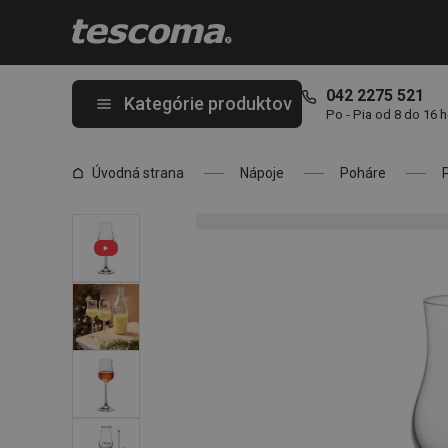
Nachádzate sa na stránke Pohár na grappu/rum CHARLIE 110 m
042 2275 521
Kategórie produktov
Po - Pia od 8 do 16 
Úvodná strana
Nápoje
Poháre