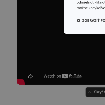
odmietnuť kliknut
možné kedykoľvek
ZOBRAZIŤ P
Základné (fun
cookies
Základné (fun
Nevyhnutne potrebné 
Webová lokalita sa n
Skryť 
Názov
receive-cookie-dep