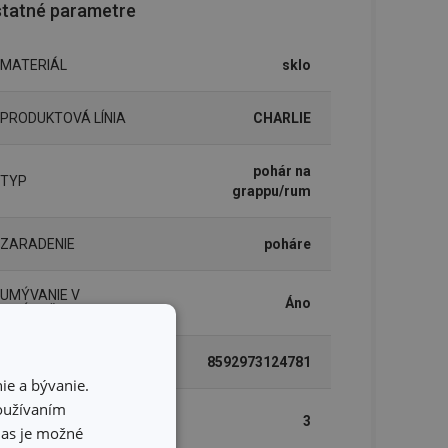
tatné parametre
MATERIÁL
sklo
PRODUKTOVÁ LÍNIA
CHARLIE
pohár na
TYP
grappu/rum
ZARADENIE
poháre
UMÝVANIE V
Áno
UMÝVAČKE
EAN
8592973124781
ie a bývanie.
používaním
DĹŽKA ZÁRUKY (V
3
ROKOCH)
hlas je možné