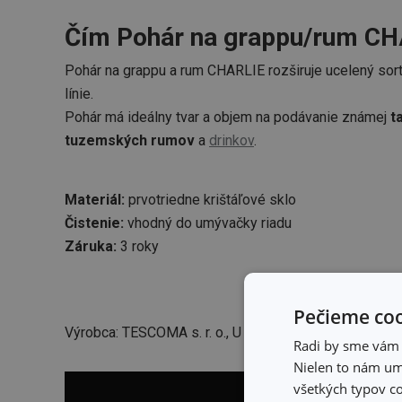
Čím Pohár na grappu/rum CH
Pohár na grappu a rum CHARLIE rozširuje ucelený sor
línie.
Pohár má ideálny tvar a objem na podávanie známej
t
tuzemských rumov
a
drinkov
.
Materiál:
prvotriedne krištáľové sklo
Čistenie:
vhodný do
umývačky riadu
Záruka:
3 roky
Pečieme coo
Výrobca: TESCOMA s. r. o., U Tescomy 241, 760 01 Zlí
Radi by sme vám u
Nielen to nám umo
všetkých typov co