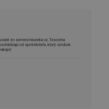
řizpůsobivosti s
právními předpisy o
ádání souhlasu
ránkách.
ntifikaci zařízení,
aby sledovala
enost.
vzaté zo servera heureka.cz; Tescoma
ingu a ke zlepšení
 pochádzajú od spotrebiteľa, ktorý výrobok
e je přiřadí
tnější a efektivnější
zakúpil.
evníkom webových
Twitterom z webovej
ledné produkty
 skúseností
e. Identifikuje
u do prehľadávača.
lancer.