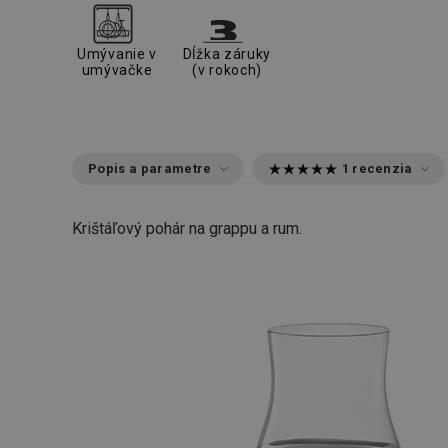
Umývanie v
Dĺžka záruky
umývačke
(v rokoch)
Popis a parametre
1 recenzia
Krištáľový pohár na grappu a rum.