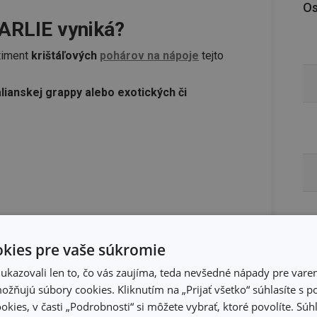
Os
ARLIE vyniká?
timent
krištáľových
pohárov na nápoje
tejto
alianskej grappy alebo exotických či
kies pre vaše súkromie
n;
puchov@tescoma.sk
kazovali len to, čo vás zaujíma, teda nevšedné nápady pre varen
žňujú súbory cookies. Kliknutím na „Prijať všetko“ súhlasíte s 
okies, v časti „Podrobnosti“ si môžete vybrať, ktoré povolíte. Sú