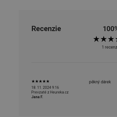
cjConsent
Recenzie
100
udid
__rtbh.lid
1 recenz
pid
lastVisitedProducts
pěkný dárek
18. 11. 2024 9:16
Prevzaté z Heureka.cz
shopsys_abc
Jana F.
SERVERID