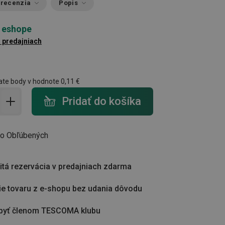
 recenzia
Popis
 eshope
3 predajniach
ate body v hodnote
0,11 €
do košíka - počet
Pridať do košíka
do Obľúbených
tá rezervácia v predajniach zdarma
ie tovaru z e-shopu bez udania dôvodu
byť členom TESCOMA klubu