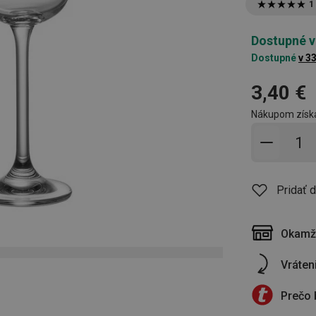
1
Dostupné v
Dostupné
v 3
3,40 €
Nákupom získ
Pridať 
Pridať 
Okamži
Vráten
Prečo 