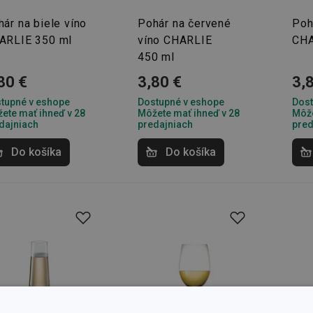
ár na biele víno
Pohár na červené
Poh
ARLIE 350 ml
víno CHARLIE
CHA
450 ml
80 €
3,80 €
3,
tupné v eshope
Dostupné v eshope
Dost
ete mať ihneď v 28
Môžete mať ihneď v 28
Môže
dajniach
predajniach
pred
Do košíka
Do košíka