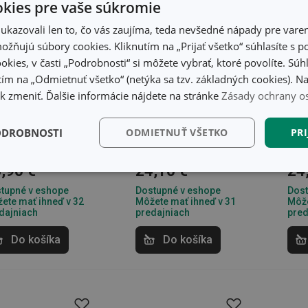
kies pre vaše súkromie
kazovali len to, čo vás zaujíma, teda nevšedné nápady pre varen
žňujú súbory cookies. Kliknutím na „Prijať všetko“ súhlasíte s 
okies, v časti „Podrobnosti“ si môžete vybrať, ktoré povolíte. Sú
ím na „Odmietnuť všetko“ (netýka sa tzv. základných cookies). Na
 zmeniť. Ďalšie informácie nájdete na stránke
Zásady ochrany o
háre na
Poháre na biele víno
Poh
mpanské GIORGIO
CHARLIE 350 ml,
šam
 ml, 6 ks
6 ks
CHA
ODROBNOSTI
ODMIETNUŤ VŠETKO
PRI
6 k
,90 €
24,10 €
24
kčné)
Analytické a
Marketingové
Fu
preferenčné cookies
cookies
tupné v eshope
Dostupné v eshope
Dost
ete mať ihneď v 32
Môžete mať ihneď v 31
Môže
dajniach
predajniach
pred
Do košíka
Do košíka
kčné) cookies
Analytické a preferenčné cookies
Marketingové cookies
F
súbory cookie umožňujú základné funkcie webovej lokality, ako prihlásenie používate