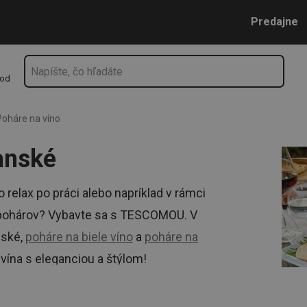
Prejsť na vyhľadávanie
Prejsť na hlavný obsah
Prejsť na navigáciu
Predajne
hod
Poháre na víno
anské
o relax po práci alebo napríklad v rámci
ok pohárov? Vybavte sa s TESCOMOU. V
ské,
poháre na biele víno
a
poháre na
e vína s eleganciou a štýlom!