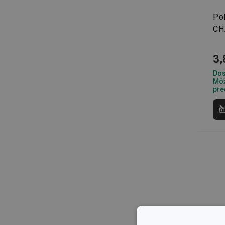
Poh
CH
3,
Dos
Môž
pre