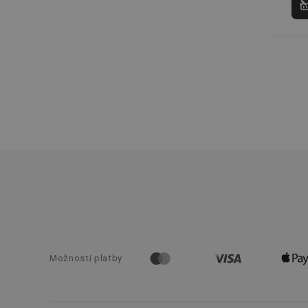
shopsys_abc
SERVERID
CookieScriptConse
__cf_bm
CCMSESSID
__cf_bm
46660_fts
Možnosti platby
VISITOR_PRIVACY_