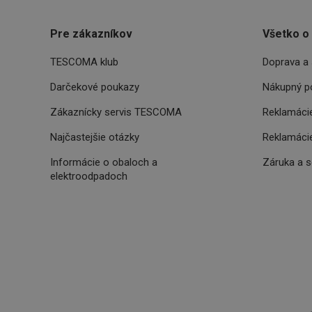
Pre zákazníkov
Všetko o
Poskytova
TESCOMA klub
Doprava a 
Názov
Názov
/
Doména
Názov
Darčekové poukazy
Nákupný p
C
FPLC
.tescoma.
uid
Zákaznícky servis TESCOMA
Reklamácie
Najčastejšie otázky
Reklamácie
XANDR_PANID
am-uid
Informácie o obaloch a
Záruka a 
elektroodpadoch
VP
204_wm
xeadth
ar_debug
xeadth_172
xeadth_204
c
UID