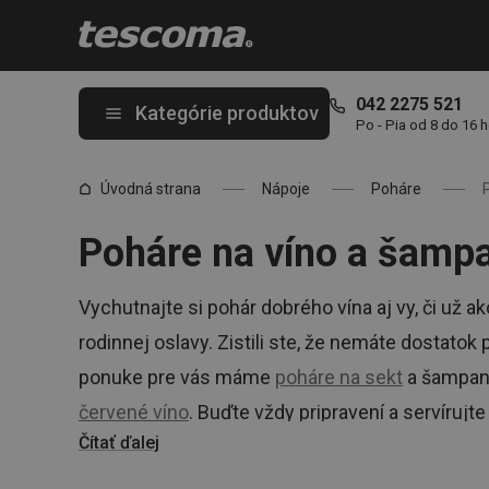
Nachádzate sa na stránke Poháre na šampanské a víno 🍷
042 2275 521
Kategórie produktov
Po - Pia od 8 do 16 
Úvodná strana
Nápoje
Poháre
Poháre na víno a šamp
Vychutnajte si pohár dobrého vína aj vy, či už ak
rodinnej oslavy. Zistili ste, že nemáte dostat
ponuke pre vás máme
poháre na sekt
a šampan
červené víno
. Buďte vždy pripravení a servírujt
Čítať ďalej