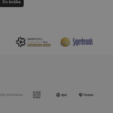
Do košíka
e. Identifikuje
u do prehľadávača.
lancer.
ookie-Script.com k
soubory cookie
okie Cookie-
šenie ľudí a
ospešné, pretože
žívaní tejto
vu stavu relácie
.
šení mezi lidmi a
bylo možné podávat
vých stránek.
oby doručenia
ženie súhlasu
iu s webom.
níka o rôznych
astavení, ktoré
ctené v budúcich