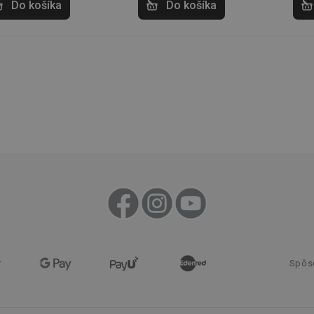
Do košíka
Do košíka
www.tescoma.sk
6
mesiacov
Cookies
Zvyčajne sa používa na vyváženie záťaž
HAProxy
relácie
server, ktorý doručil poslednú stránk
Technologies LLC
Priradené k softvéru HAProxy Load Ba
.clickonometrics.pl
nt
1 mesiac
Tento soubor cookie používá služba C
CookieScript
zapamatování předvoleb souhlasu se 
www.tescoma.sk
návštěvníků. Je nutné, aby banner co
Script.com fungoval správně.
29 minút
Tento súbor cookie sa používa na rozlí
Cloudflare Inc.
59
robotov. To je pre webovú stránku pr
.heureka.sk
sekúnd
umožňuje vytvárať platné správy o pou
webovej stránky.
.clickonometrics.pl
Cookies
Tento súbor cookie sa používa na sprá
relácie
užívateľov naprieč žiadosťou o stránku
29 minút
Tento soubor cookie se používá k rozli
Cloudflare Inc.
59
roboty. To je pro web přínosné, aby 
.onesignal.com
sekúnd
platné zprávy o používání jejich webo
www.tescoma.sk
3 dni
Spôs
METADATA
5
Tento súbor cookie sa používa na ulo
YouTube
mesiacov
užívateľa a súkromia pre ich interakc
.youtube.com
4 týždne
Zaznamenáva údaje o súhlase návštev
zásadách ochrany osobných údajov a n
zabezpečujú, že ich preferencie sú po