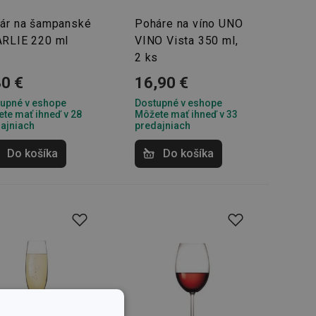
ár na šampanské
Poháre na víno UNO
RLIE 220 ml
VINO Vista 350 ml,
2 ks
80 €
16,90 €
upné v eshope
Dostupné v eshope
te mať ihneď v 28
Môžete mať ihneď v 33
ajniach
predajniach
Do košíka
Do košíka