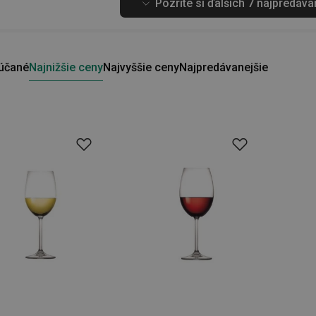
Pozrite si ďalších 7 najpredáv
účané
Najnižšie ceny
Najvyššie ceny
Najpredávanejšie