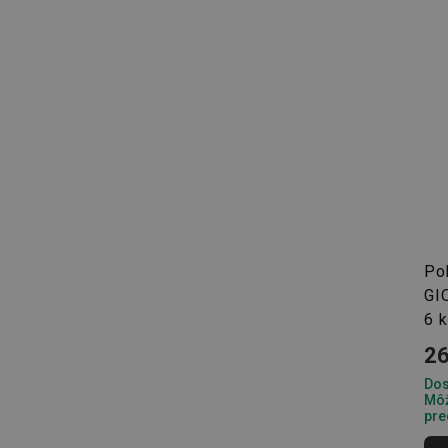
Webová lokalita sa n
Názov
receive-cookie-dep
cjConsent
udid
Poh
__rtbh.lid
GI
6 
pid
26
Dos
Môž
lastVisitedProducts
pre