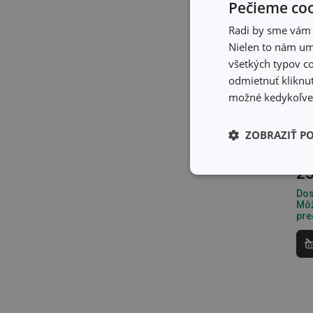
Pečieme coo
Radi by sme vám u
Nielen to nám umo
všetkých typov co
odmietnuť kliknut
možné kedykoľvek
Po
ša
200
ZOBRAZIŤ P
23
Základné (fun
cookies
Dos
Môž
pre
Základné (fun
Nevyhnutne potrebné 