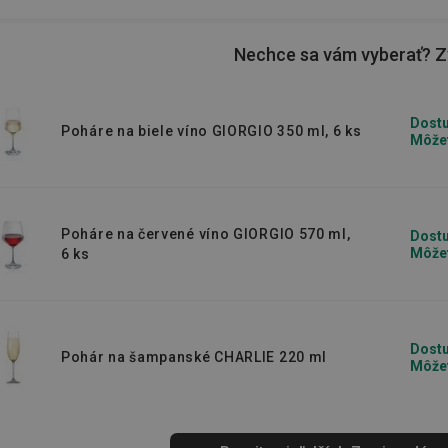
Nechce sa vám vyberať? Zv
Dostu
Poháre na biele víno GIORGIO 350 ml, 6 ks
Môžet
Poháre na červené víno GIORGIO 570 ml,
Dostu
Môžet
6 ks
Dostu
Pohár na šampanské CHARLIE 220 ml
Môžet