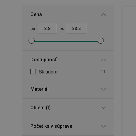
Cena
OD
DO
Nastaviť filter minimálna cena
Nastaviť filter maximálna cena
Dostupnosť
Skladom
11
Materiál
Objem (l)
Počet ks v súprave