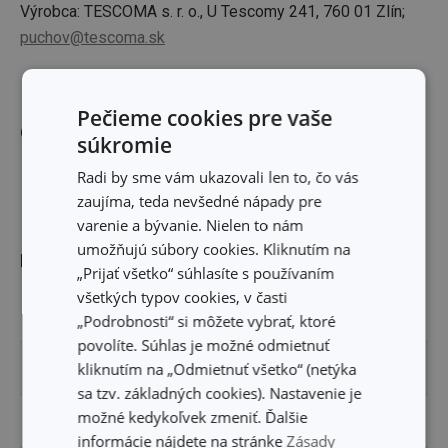
Výrobca: TESCOMA s. r. o., U Tescomy 241, 760 01 Zlín;
puchov@tescoma.sk
Pečieme cookies pre vaše
Ostatné parametre
súkromie
Radi by sme vám ukazovali len to, čo vás
EAN
8592973103090
zaujíma, teda nevšedné nápady pre
varenie a bývanie. Nielen to nám
umožňujú súbory cookies. Kliknutím na
Balenie
„Prijať všetko“ súhlasíte s používaním
všetkých typov cookies, v časti
ŠÍRKA (CM)
21.000
„Podrobnosti“ si môžete vybrať, ktoré
povolíte. Súhlas je možné odmietnuť
kliknutím na „Odmietnuť všetko“ (netýka
VÝŠKA (CM)
5.500
sa tzv. základných cookies). Nastavenie je
možné kedykoľvek zmeniť. Ďalšie
DĹŽKA (CM)
27.500
informácie nájdete na stránke
Zásady