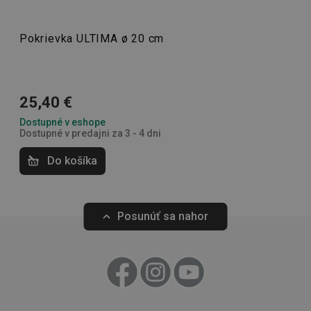
Základné (funkčné) cookies
Pokrievka ULTIMA ø 20 cm
Analytické a preferenčné cookies
Marketingové cookies
Funkčné súbory
Nevyhnutne potrebné súbory cookie umožňujú
25,40 €
základné funkcie webovej lokality, ako prihlásenie
používateľa a správa účtu. Webová lokalita sa nedá
Dostupné v eshope
správne používať bez nevyhnutne potrebných
Dostupné v predajni za 3 - 4 dni
súborov cookie.
Poskytovateľ
/
Uplynutie
Do košíka
Názov
Doména
platnosti
receive-cookie-deprecation
.doubleclick.net
4 mesiace
4 týždne
Posunúť sa nahor