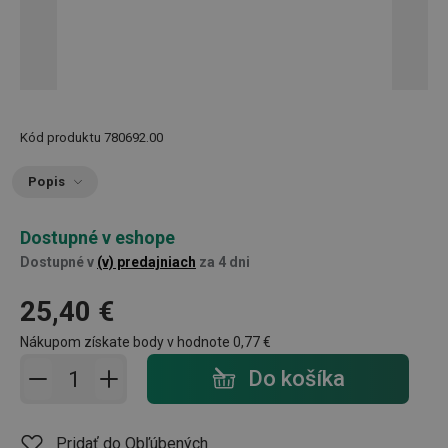
Kód produktu
780692.00
Popis
Dostupné v eshope
Dostupné v
(v) predajniach
za 4 dni
25,40 €
Nákupom získate body v hodnote
0,77 €
Pridať do košíka - počet
Do košíka
Pridať do Obľúbených