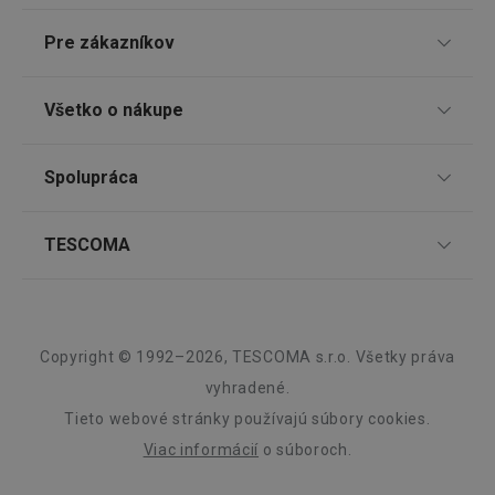
Pre zákazníkov
Google
TESCOMA klub
Všetko o nákupe
Privacy Policy
cjConsent
.tescoma.sk
1 rok
Darčekové poukazy
Doprava a spôsob platby
Spolupráca
Zákaznícky servis TESCOMA
Nákupný poriadok
Najčastejšie otázky
Pre firmy
TESCOMA
Reklamácie a vrátenie tovaru v eshope
Informácie o obaloch a elektroodpadoch
Affiliate program
udid
.tescoma.cz
1 mesiac
Reklamácie v predajniach
O nás
Kariéra
Záruka a servis TESCOMA
Dizajn
Copyright © 1992–2026, TESCOMA s.r.o. Všetky práva
Kvalita
vyhradené.
Tieto webové stránky používajú súbory cookies.
Blog
Viac informácií
o súboroch.
Zásady ochrany osobných údajov