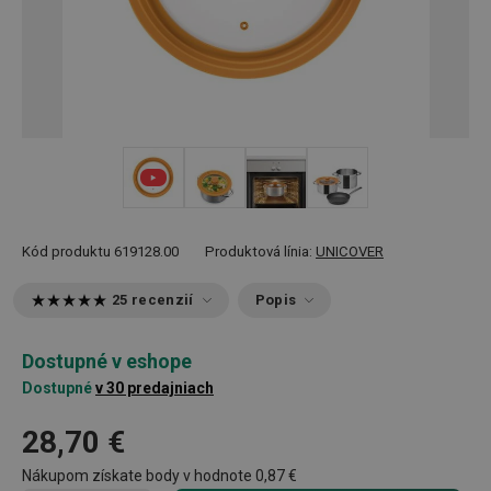
+ 2
Kód produktu
619128.00
Produktová línia:
UNICOVER
25 recenzií
Popis
Dostupné v eshope
Dostupné
v 30 predajniach
28,70 €
Nákupom získate body v hodnote
0,87 €