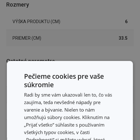
Rozmery
VÝŠKA PRODUKTU (CM)
6
PRIEMER (CM)
33.5
Ostatné parametre
Pečieme cookies pre vaše
MATERIÁL
silikón, sklo
súkromie
Radi by sme vám ukazovali len to, čo vás
PRODUKTOVÁ LÍNIA
UNICOVER
zaujíma, teda nevšedné nápady pre
varenie a bývanie. Nielen to nám
TYP
pokrievka
umožňujú súbory cookies. Kliknutím na
„Prijať všetko“ súhlasíte s používaním
UPRESNENIE
univerzálne
všetkých typov cookies, v časti
„Podrobnosti“ si môžete vybrať, ktoré