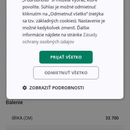
VHODNÉ DO RÚRY
Áno
povolíte. Súhlas je možné odmietnuť
kliknutím na „Odmietnuť všetko“ (netýka
ZARADENIE
pokrievka
sa tzv. základných cookies). Nastavenie je
možné kedykoľvek zmeniť. Ďalšie
informácie nájdete na stránke
Zásady
FARBA
oranžová
ochrany osobných údajov
UMÝVANIE V UMÝVAČKE
Áno
PRIJAŤ VŠETKO
EAN
8595028400489
ODMIETNUŤ VŠETKO
DĹŽKA ZÁRUKY (V ROKOCH)
3
ZOBRAZIŤ PODROBNOSTI
Základné
Analytické a
Balenie
(funkčné) cookies
preferenčné
cookies
ŠÍRKA (CM)
33.700