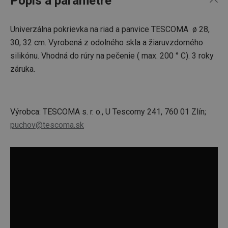
Popis a parametre
Univerzálna pokrievka na riad a panvice TESCOMA ø 28,
30, 32 cm. Vyrobená z odolného skla a žiaruvzdorného
silikónu. Vhodná do rúry na pečenie ( max. 200 ° C). 3 roky
záruka.
Výrobca: TESCOMA s. r. o., U Tescomy 241, 760 01 Zlín;
puchov@tescoma.sk