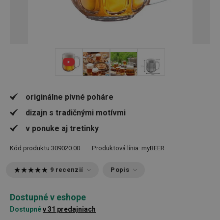
+ 1
originálne pivné poháre
dizajn s tradičnými motívmi
v ponuke aj tretinky
Kód produktu
309020.00
Produktová línia:
myBEER
9 recenzií
Popis
Dostupné v eshope
Dostupné
v 31 predajniach