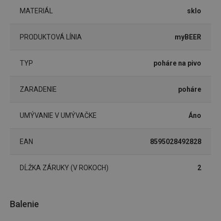
MATERIÁL
sklo
Nevyhnutne potrebné súbory cookie umožňujú
základné funkcie webovej lokality, ako prihlásenie
používateľa a správa účtu. Webová lokalita sa nedá
PRODUKTOVÁ LÍNIA
myBEER
správne používať bez nevyhnutne potrebných
súborov cookie.
Poskytovateľ
/
Uplynutie
TYP
poháre na pivo
Názov
Doména
platnosti
receive-cookie-deprecation
.doubleclick.net
4 mesiace
4 týždne
ZARADENIE
poháre
UMÝVANIE V UMÝVAČKE
Áno
EAN
8595028492828
DĹŽKA ZÁRUKY (V ROKOCH)
2
Balenie
Google
Privacy Policy