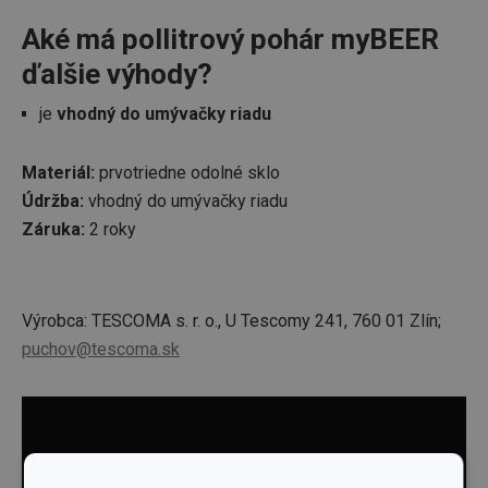
Aké má pollitrový pohár myBEER
ďalšie výhody?
je
vhodný do umývačky riadu
Materiál:
prvotriedne odolné sklo
Údržba:
vhodný do umývačky riadu
Záruka:
2 roky
Výrobca: TESCOMA s. r. o., U Tescomy 241, 760 01 Zlín;
puchov@tescoma.sk