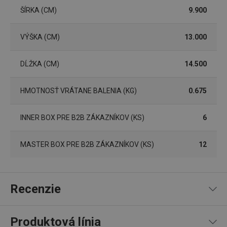
cjConsent
.tescoma.sk
1 rok
ŠÍRKA (CM)
9.900
VÝŠKA (CM)
13.000
DĹŽKA (CM)
14.500
udid
.tescoma.cz
1 mesiac
HMOTNOSŤ VRÁTANE BALENIA (KG)
0.675
INNER BOX PRE B2B ZÁKAZNÍKOV (KS)
6
MASTER BOX PRE B2B ZÁKAZNÍKOV (KS)
12
__rtbh.lid
www.tescoma.sk
1 rok
Recenzie
Produktová línia