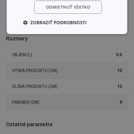
ODMIETNUŤ VŠETKO
ZOBRAZIŤ PODROBNOSTI
Základné
Analytické a
Rozmery
(funkčné) cookies
preferenčné
cookies
OBJEM (L)
0.5
Marketingové
Funkčné súbory
VÝŠKA PRODUKTU (CM)
13
cookies
DĹŽKA PRODUKTU (CM)
13
PRIEMER (CM)
9
Základné (funkčné) cookies
Analytické a preferenčné cookies
Ostatné parametre
Marketingové cookies
Funkčné súbory