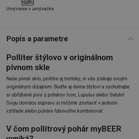
Umývanie v umývačke
Popis a parametre
Polliter štýlovo v originálnom
pivnom skle
Naše pivné sklo, pollitre aj tretinky, si vás získajú svojím
originálnym dizajnom. Buďte aj doma štýloví a vychutnajte
si obľúbené pivo z pohárov Icon, Lupulus alebo Salute!
Svoju domácu súpravu si môžete zostaviť v jednom
vzhľade alebo poháre ľubovoľne kombinovať.
V čom pollitrový pohár myBEER
vyniká?