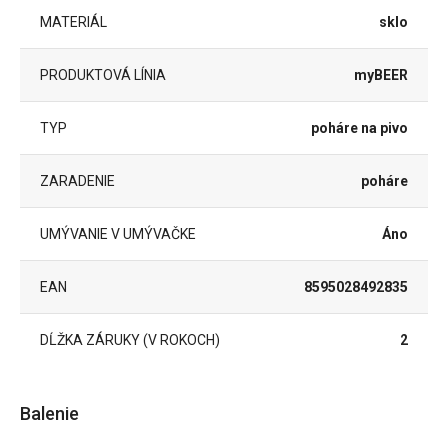
MATERIÁL
sklo
PRODUKTOVÁ LÍNIA
myBEER
TYP
poháre na pivo
ZARADENIE
poháre
UMÝVANIE V UMÝVAČKE
Áno
EAN
8595028492835
DĹŽKA ZÁRUKY (V ROKOCH)
2
Balenie