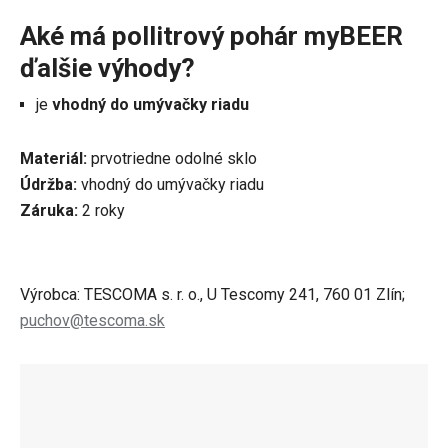
Aké má pollitrový pohár myBEER
ďalšie výhody?
je
vhodný do umývačky riadu
Materiál:
prvotriedne odolné sklo
Údržba:
vhodný do umývačky riadu
Záruka:
2 roky
Výrobca: TESCOMA s. r. o., U Tescomy 241, 760 01 Zlín;
puchov@tescoma.sk