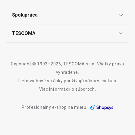
Darčekové poukazy
Doprava a spôsob platby
Všetky produkty z línie myBEER
Spolupráca
Zákaznícky servis TESCOMA
Nákupný poriadok
Najčastejšie otázky
Pre firmy
TESCOMA
Reklamácie a vrátenie tovaru v eshope
Informácie o obaloch a elektroodpadoch
Affiliate program
Reklamácie v predajniach
O nás
Kariéra
Záruka a servis TESCOMA
Dizajn
Copyright © 1992–2026, TESCOMA s.r.o. Všetky práva
Kvalita
vyhradené.
Tieto webové stránky používajú súbory cookies.
Blog
Viac informácií
o súboroch.
Zásady ochrany osobných údajov
Profesionálny e-shop na mieru
Kontakt
Využívanie súborov cookies
Prehlásenie o prístupnosti