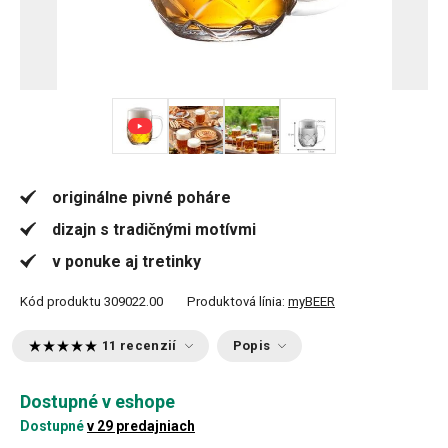
+ 1
originálne pivné poháre
dizajn s tradičnými motívmi
v ponuke aj tretinky
Kód produktu
309022.00
Produktová línia:
myBEER
11 recenzií
Popis
Dostupné v eshope
Dostupné
v 29 predajniach