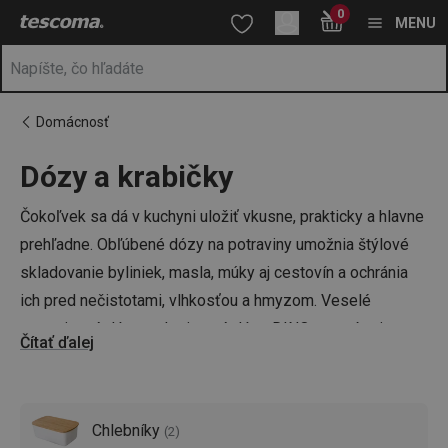
Nachádzate sa na stránke Dózy na potraviny - rôzne veľkosti ✅
0
Prejsť na vyhľadávanie
Prejsť na hlavný obsah
Prejsť na navigáciu
MENU
Domácnosť
Dózy a krabičky
a
na
Čokoľvek sa dá v kuchyni uložiť vkusne, prakticky a hlavne
prehľadne. Obľúbené dózy na potraviny umožnia štýlové
skladovanie byliniek, masla, múky aj cestovín a ochránia
ich pred nečistotami, vlhkosťou a hmyzom. Veselé
potravinové dózy – desiatové dózy DINO s motívmi
Čítať ďalej
dinosaurej rodinky potom ocenia všetci, ktorí majú doma
malých školákov.
Chlebníky
(
2
)
Robíte si poriadok v kuchyni a v kuchynskom riade?