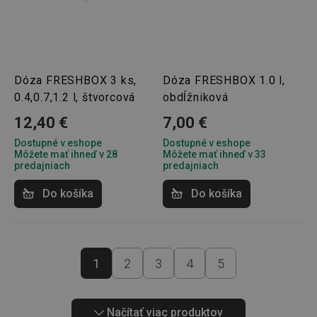
Dóza FRESHBOX 3 ks,
Dóza FRESHBOX 1.0 l,
46660_fts
www.tescoma.sk
3 dni
0.4,0.7,1.2 l, štvorcová
obdĺžniková
VISITOR_PRIVACY_METADATA
5
YouTube
mesiacov
12,40 €
7,00 €
.youtube.com
4 týždne
Dostupné v eshope
Dostupné v eshope
Môžete mať ihneď v 28
Môžete mať ihneď v 33
predajniach
predajniach
Do košíka
Do košíka
1
2
3
4
5
Načítať viac produktov