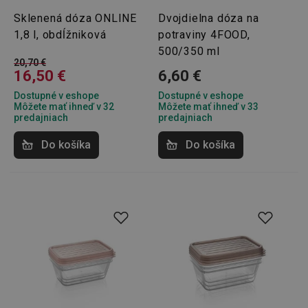
Sklenená dóza ONLINE
Dvojdielna dóza na
pid
1
Twitter Inc.
1,8 l, obdĺžniková
potraviny 4FOOD,
sekunda
.smartadserver.com
500/350 ml
20,70 €
16,50 €
6,60 €
Dostupné v eshope
Dostupné v eshope
Môžete mať ihneď v 32
Môžete mať ihneď v 33
predajniach
predajniach
Do košíka
Do košíka
lastVisitedProducts
www.tescoma.sk
4 týždne
2 dni
shopsys_abc
www.tescoma.sk
6
mesiacov