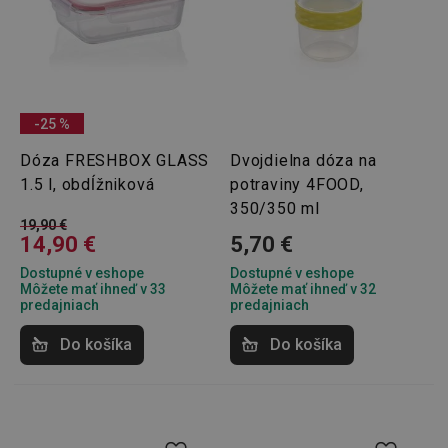
-25 %
Dóza FRESHBOX GLASS
Dvojdielna dóza na
1.5 l, obdĺžniková
potraviny 4FOOD,
350/350 ml
19,90 €
14,90 €
5,70 €
Dostupné v eshope
Dostupné v eshope
Môžete mať ihneď v 33
Môžete mať ihneď v 32
predajniach
predajniach
Do košíka
Do košíka