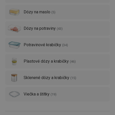
Skvele vám poslúžia aj
organizéry TESCOMA
,
zásobníky
Dózy na maslo
a stojany na nože
alebo náš
drôtený program
!
(
5
)
Dózy na potraviny
(
43
)
Potravinové krabičky
(
34
)
Plastové dózy a krabičky
(
46
)
Sklenené dózy a krabičky
(
15
)
Viečka a štítky
(
19
)