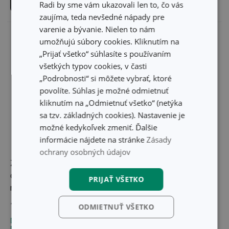
Do košíka
Do košíka
Radi by sme vám ukazovali len to, čo vás
zaujíma, teda nevšedné nápady pre
varenie a bývanie. Nielen to nám
umožňujú súbory cookies. Kliknutím na
„Prijať všetko“ súhlasíte s používaním
všetkých typov cookies, v časti
„Podrobnosti“ si môžete vybrať, ktoré
povolíte. Súhlas je možné odmietnuť
kliknutím na „Odmietnuť všetko“ (netýka
sa tzv. základných cookies). Nastavenie je
možné kedykoľvek zmeniť. Ďalšie
informácie nájdete na stránke
Zásady
-20 %
ochrany osobných údajov
Zdravá dóza do
Sklenená dóza ONLINE
chladničky PURITY, dóza
1,4 l, štvorcová
PRIJAŤ VŠETKO
na maslo
18,70 €
11,60 €
14,90 €
ODMIETNUŤ VŠETKO
Dostupné v eshope
Dostupné v eshope