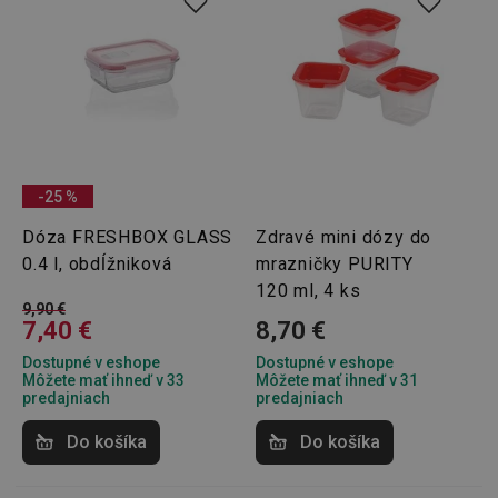
-25 %
Dóza FRESHBOX GLASS
Zdravé mini dózy do
0.4 l, obdĺžniková
mrazničky PURITY
120 ml, 4 ks
9,90 €
7,40 €
8,70 €
Dostupné v eshope
Dostupné v eshope
Môžete mať ihneď v 33
Môžete mať ihneď v 31
predajniach
predajniach
Do košíka
Do košíka