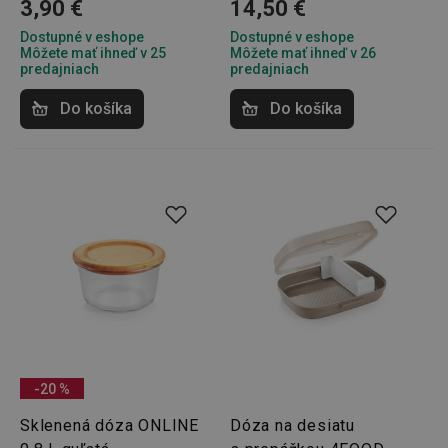
3,90 €
14,50 €
správne používať bez nevyhnutne potrebných
súborov cookie.
Dostupné v eshope
Dostupné v eshope
Môžete mať ihneď v 25
Môžete mať ihneď v 26
Poskytovateľ
/
Uplynutie
Názov
predajniach
predajniach
Doména
platnosti
receive-cookie-deprecation
.doubleclick.net
4 mesiace
Do košíka
Do košíka
4 týždne
Google
Privacy Policy
-20 %
cjConsent
.tescoma.sk
1 rok
Sklenená dóza ONLINE
Dóza na desiatu