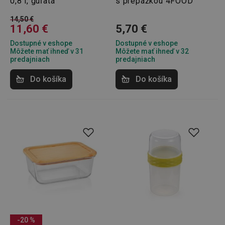
0,8 l, guľatá
s prepážkou 4FOOD
14,50 €
11,60 €
5,70 €
Dostupné v eshope
Dostupné v eshope
udid
.tescoma.cz
1 mesiac
Môžete mať ihneď v 31
Môžete mať ihneď v 32
predajniach
predajniach
Do košíka
Do košíka
__rtbh.lid
www.tescoma.sk
1 rok
-20 %