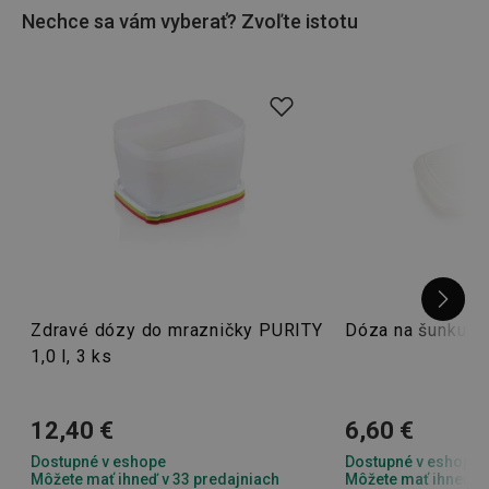
Nechce sa vám vyberať? Zvoľte istotu
Zdravé dózy do mrazničky PURITY
Dóza na šunku/
1,0 l, 3 ks
12,40 €
6,60 €
Dostupné v eshope
Dostupné v eshope
Môžete mať ihneď v 33 predajniach
Môžete mať ihneď v 