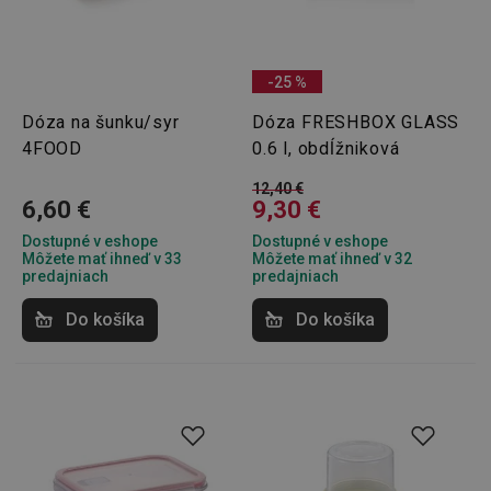
-25 %
Dóza na šunku/syr
Dóza FRESHBOX GLASS
4FOOD
0.6 l, obdĺžniková
12,40 €
6,60 €
9,30 €
Dostupné v eshope
Dostupné v eshope
Môžete mať ihneď v 33
Môžete mať ihneď v 32
predajniach
predajniach
Do košíka
Do košíka