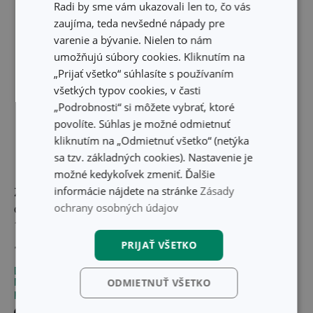
Radi by sme vám ukazovali len to, čo vás
zaujíma, teda nevšedné nápady pre
varenie a bývanie. Nielen to nám
umožňujú súbory cookies. Kliknutím na
„Prijať všetko“ súhlasíte s používaním
všetkých typov cookies, v časti
„Podrobnosti“ si môžete vybrať, ktoré
povolíte. Súhlas je možné odmietnuť
kliknutím na „Odmietnuť všetko“ (netýka
sa tzv. základných cookies). Nastavenie je
možné kedykoľvek zmeniť. Ďalšie
informácie nájdete na stránke
Zásady
Zdravá dóza do
Maselnička GrandCHEF
ochrany osobných údajov
chladničky PURITY,
10 vajec
PRIJAŤ VŠETKO
17,80 €
16,60 €
Dostupné v eshope
Nedostupné v eshope
ODMIETNUŤ VŠETKO
Môžete mať ihneď v 30
Môžete mať ihneď v 14
predajniach
predajniach