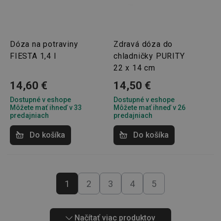
Dóza na potraviny
Zdravá dóza do
FIESTA 1,4 l
chladničky PURITY
46660_fts
www.tescoma.sk
3 dni
22 x 14 cm
VISITOR_PRIVACY_METADATA
5
YouTube
mesiacov
14,60 €
14,50 €
.youtube.com
4 týždne
Dostupné v eshope
Dostupné v eshope
Môžete mať ihneď v 33
Môžete mať ihneď v 26
predajniach
predajniach
Do košíka
Do košíka
1
2
3
4
5
Načítať viac produktov