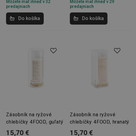
Môžete mať ihneď v 32
Môžete mať ihneď v 29
správne používať bez nevyhnutne potrebných
predajniach
predajniach
súborov cookie.
Poskytovateľ
/
Uplynutie
Do košíka
Do košíka
Názov
Doména
platnosti
receive-cookie-deprecation
.doubleclick.net
4 mesiace
4 týždne
Google
Zásobník na ryžové
Zásobník na ryžové
Privacy Policy
cjConsent
.tescoma.sk
1 rok
chlebíčky 4FOOD, guľatý
chlebíčky 4FOOD, hranatý
15,70 €
15,70 €