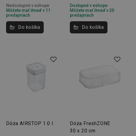
Nedostupné v eshope
Dostupné v eshope
Môžete mať ihneď v 11
Môžete mať ihneď v 20
predajniach
predajniach
udid
.tescoma.cz
1 mesiac
Do košíka
Do košíka
__rtbh.lid
www.tescoma.sk
1 rok
Dóza AIRSTOP 1.0 l
Dóza FreshZONE
30 x 20 cm