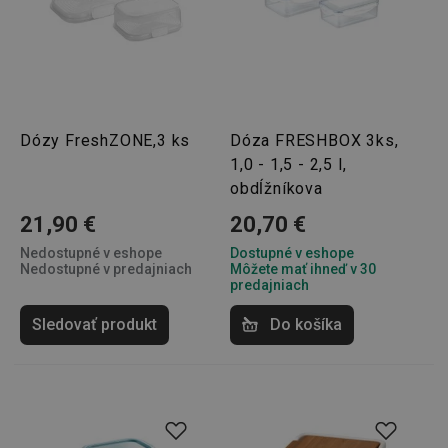
Dózy FreshZONE,3 ks
Dóza FRESHBOX 3ks,
1,0 - 1,5 - 2,5 l,
obdĺžníkova
21,90 €
20,70 €
Nedostupné v eshope
Dostupné v eshope
Nedostupné v predajniach
Môžete mať ihneď v 30
predajniach
Sledovať produkt
Do košíka