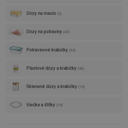
Skvele vám poslúžia aj
organizéry TESCOMA
,
zásobníky
Dózy na maslo
a stojany na nože
alebo náš
drôtený program
!
(
5
)
Dózy na potraviny
(
43
)
Potravinové krabičky
(
34
)
Plastové dózy a krabičky
(
46
)
Sklenené dózy a krabičky
(
15
)
Viečka a štítky
(
19
)