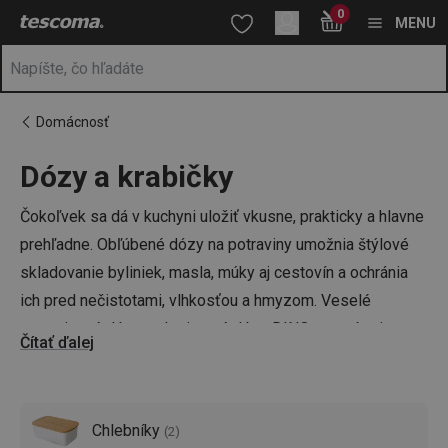
Nachádzate sa na stránke Dózy na potraviny - rôzne veľkosti ✅
0
Prejsť na vyhľadávanie
Prejsť na hlavný obsah
Prejsť na navigáciu
MENU
Domácnosť
Dózy a krabičky
a
na
Čokoľvek sa dá v kuchyni uložiť vkusne, prakticky a hlavne
prehľadne. Obľúbené dózy na potraviny umožnia štýlové
skladovanie byliniek, masla, múky aj cestovín a ochránia
ich pred nečistotami, vlhkosťou a hmyzom. Veselé
potravinové dózy – desiatové dózy DINO s motívmi
Čítať ďalej
dinosaurej rodinky potom ocenia všetci, ktorí majú doma
malých školákov.
Chlebníky
(
2
)
Robíte si poriadok v kuchyni a v kuchynskom riade?