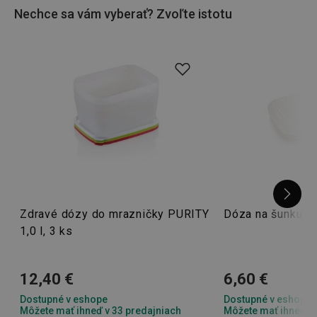
Nechce sa vám vyberať? Zvoľte istotu
Zdravé dózy do mrazničky PURITY
Dóza na šunku/
1,0 l, 3 ks
12,40 €
6,60 €
Dostupné v eshope
Dostupné v eshope
Môžete mať ihneď v 33 predajniach
Môžete mať ihneď v 