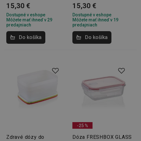
15,30 €
15,30 €
Dostupné v eshope
Dostupné v eshope
pid
1
Twitter Inc.
sekunda
.smartadserver.com
Môžete mať ihneď v 29
Môžete mať ihneď v 19
predajniach
predajniach
Do košíka
Do košíka
lastVisitedProducts
www.tescoma.sk
4 týždne
2 dni
-25 %
shopsys_abc
www.tescoma.sk
6
mesiacov
Zdravé dózy do
Dóza FRESHBOX GLASS