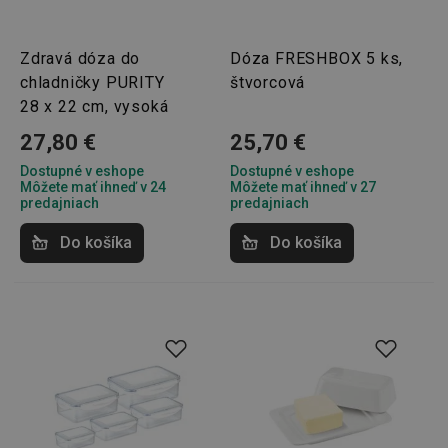
Zdravá dóza do
Dóza FRESHBOX 5 ks,
chladničky PURITY
štvorcová
28 x 22 cm, vysoká
27,80 €
25,70 €
Dostupné v eshope
Dostupné v eshope
Môžete mať ihneď v 24
Môžete mať ihneď v 27
predajniach
predajniach
Do košíka
Do košíka