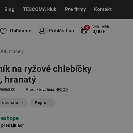
Blog
TESCOMA klub
Pre firmy
Kontakt
Váš košík
0
Obľúbené
Prihlásiť sa
0,00 €
FOOD, hranatý
ík na ryžové chlebíčky
 hranatý
96968.00
Produktová línia:
4FOOD
 recenzia
Popis
 eshope
0 predajniach