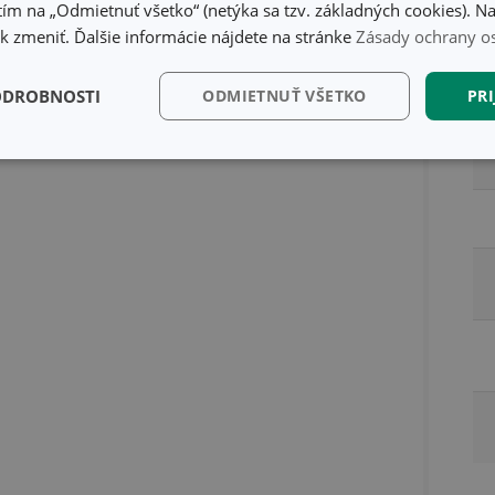
ím na „Odmietnuť všetko“ (netýka sa tzv. základných cookies). Na
 zmeniť. Ďalšie informácie nájdete na stránke
Zásady ochrany o
Ba
ODROBNOSTI
ODMIETNUŤ VŠETKO
PRI
kčné)
Analytické a
Marketingové
Fu
preferenčné cookies
cookies
kčné) cookies
Analytické a preferenčné cookies
Marketingové cookies
F
súbory cookie umožňujú základné funkcie webovej lokality, ako prihlásenie používate
edá správne používať bez nevyhnutne potrebných súborov cookie.
Poskytovateľ
/
Uplynutie
Popis
Doména
platnosti
recation
.doubleclick.net
4 mesiace
Tento soubor cookie se používá pro sig
4 týždne
webových stránek o depreciaci soubor