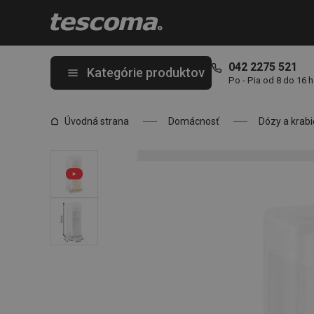
Nachádzate sa na stránke Zásobník na ryžové chlebíčky 4FOOD,
042 2275 521
Kategórie produktov
Po - Pia od 8 do 16 
Úvodná strana
Domácnosť
Dózy a krabi