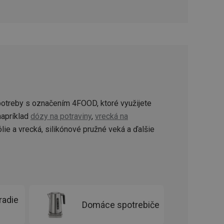
ookie-Script.com k
soubory cookie
okie Cookie-
šenie ľudí a
ospešné, pretože
žívaní tejto
vu stavu relácie
.
šení mezi lidmi a
potreby s označením 4FOOD, ktoré využijete
bylo možné podávat
vých stránek.
 napríklad
dózy na potraviny
,
vrecká na
ólie a vrecká, silikónové pružné veká a ďalšie
ženie súhlasu
iu s webom.
níka o rôznych
astavení, ktoré
ctené v budúcich
radie
Domáce spotrebiče