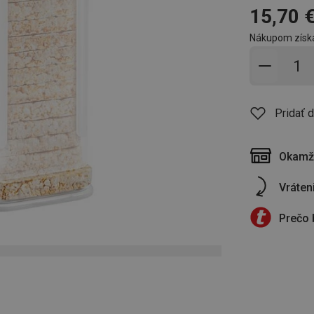
15,70 
Nákupom získ
Pridať 
Pridať 
Okamži
Vráten
Prečo 