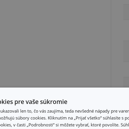
kies pre vaše súkromie
kazovali len to, čo vás zaujíma, teda nevšedné nápady pre varen
žňujú súbory cookies. Kliknutím na „Prijať všetko“ súhlasíte s 
okies, v časti „Podrobnosti“ si môžete vybrať, ktoré povolíte. Sú