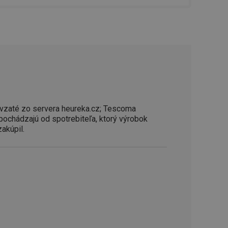
řizpůsobivosti s
právními předpisy o
ádání souhlasu
ránkách.
ntifikaci zařízení,
aby sledovala
enost.
ingu a ke zlepšení
e je přiřadí
tnější a efektivnější
vzaté zo servera heureka.cz; Tescoma
 pochádzajú od spotrebiteľa, ktorý výrobok
evníkom webových
zakúpil.
Twitterom z webovej
ledné produkty
 skúseností
e. Identifikuje
u do prehľadávača.
lancer.