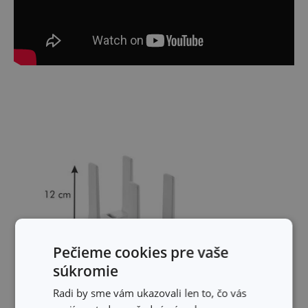
Pečieme cookies pre vaše
súkromie
Radi by sme vám ukazovali len to, čo vás