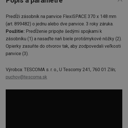
Popis a parametre
Predĺži zásobník na panvice FlexiSPACE 370 x 148 mm
(art. 899482)
o jednu alebo dve panvice. 3 roky záruka.
Použitie:
Predĺženie pripojte
šedými spojkami k
zásobníku (1) a nasaďte naň biele protišmykové nôžky (2).
Opierky zasuňte do otvorov tak, aby zodpovedali veľkosti
panvice (3).
Výrobca: TESCOMA s. r. o., U Tescomy 241, 760 01 Zlín;
puchov@tescoma.sk