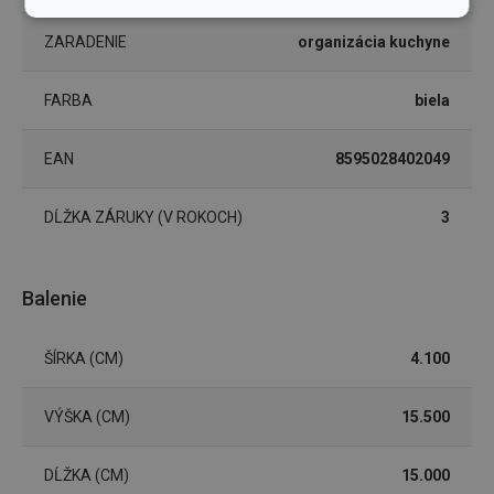
Základné
Analytické a
(funkčné) cookies
preferenčné
ZARADENIE
organizácia kuchyne
cookies
FARBA
biela
Marketingové
Funkčné súbory
cookies
EAN
8595028402049
DĹŽKA ZÁRUKY (V ROKOCH)
3
Balenie
Základné (funkčné) cookies
Analytické a preferenčné cookies
ŠÍRKA (CM)
4.100
Marketingové cookies
Funkčné súbory
VÝŠKA (CM)
Nevyhnutne potrebné súbory cookie umožňujú
15.500
základné funkcie webovej lokality, ako prihlásenie
používateľa a správa účtu. Webová lokalita sa nedá
správne používať bez nevyhnutne potrebných
DĹŽKA (CM)
15.000
súborov cookie.