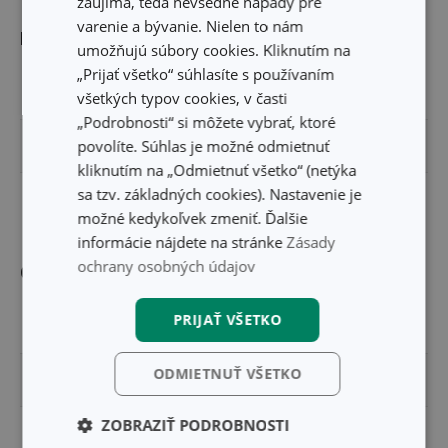
zaujíma, teda nevšedné nápady pre
varenie a bývanie. Nielen to nám
Rozmery
umožňujú súbory cookies. Kliknutím na
„Prijať všetko“ súhlasíte s používaním
ŠÍRKA PRODUKTU (CM)
14.8
všetkých typov cookies, v časti
„Podrobnosti“ si môžete vybrať, ktoré
povolíte. Súhlas je možné odmietnuť
VÝŠKA PRODUKTU (CM)
12
kliknutím na „Odmietnuť všetko“ (netýka
sa tzv. základných cookies). Nastavenie je
DĹŽKA PRODUKTU (CM)
9.2
možné kedykoľvek zmeniť. Ďalšie
informácie nájdete na stránke
Zásady
ochrany osobných údajov
Ostatné parametre
PRIJAŤ VŠETKO
MATERIÁL
plast
ODMIETNUŤ VŠETKO
PRODUKTOVÁ LÍNIA
FlexiSPACE
ZOBRAZIŤ PODROBNOSTI
TYP
organizér