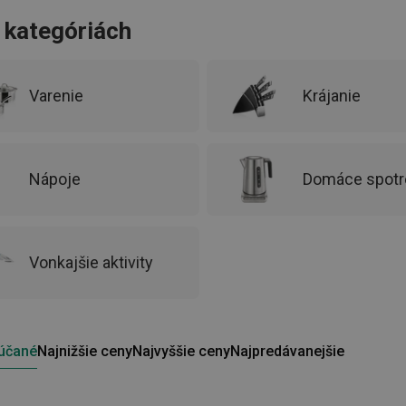
o kategóriách
Varenie
Krájanie
Nápoje
Domáce spotr
Vonkajšie aktivity
účané
Najnižšie ceny
Najvyššie ceny
Najpredávanejšie