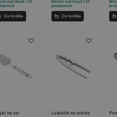
ete mať ihneď v 33
Môžete mať ihneď v 33
Môže
dajniach
predajniach
pred
Do košíka
Do košíka
jač na syr
Luskáčik na orechy
Por