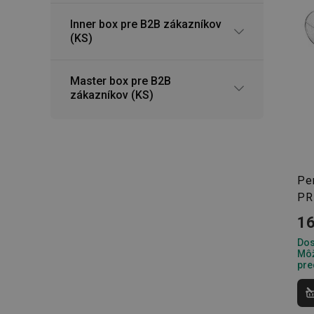
CookieScriptConse
Inner box pre B2B zákazníkov
(KS)
__cf_bm
Master box pre B2B
zákazníkov (KS)
CCMSESSID
__cf_bm
46660_fts
Pe
VISITOR_PRIVACY_
PR
16
Dos
Môž
pre
Poskytova
Názov
Názov
/
Doména