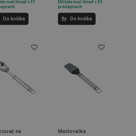
te mať ihneď v 31
Môžete mať ihneď v 33
ajniach
predajniach
Do košíka
Do košíka
ciovač na
Maslovačka