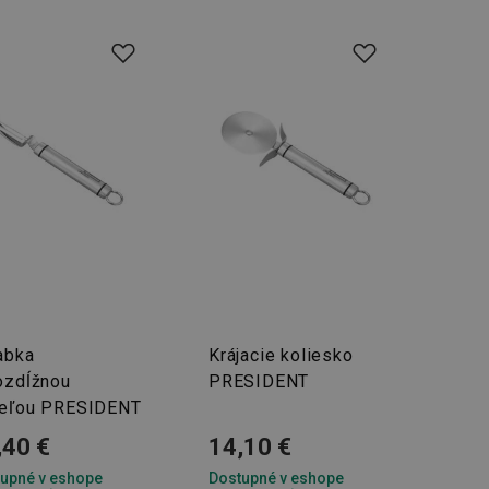
abka
Krájacie koliesko
ozdĺžnou
PRESIDENT
eľou PRESIDENT
,40 €
14,10 €
upné v eshope
Dostupné v eshope