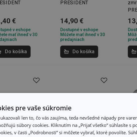
ESIDENT
PRESIDENT
zmr
PR
,40 €
14,90 €
13
tupné v eshope
Dostupné v eshope
Dost
ete mať ihneď v 30
Môžete mať ihneď v 30
Môže
dajniach
predajniach
pred
Do košíka
Do košíka
kies pre vaše súkromie
kazovali len to, čo vás zaujíma, teda nevšedné nápady pre varen
žňujú súbory cookies. Kliknutím na „Prijať všetko“ súhlasíte s 
okies, v časti „Podrobnosti“ si môžete vybrať, ktoré povolíte. Sú