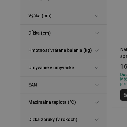
Výška (cm)
cjConsent
udid
Dĺžka (cm)
__rtbh.lid
Na
Hmotnosť vrátane balenia (kg)
šp
16
Umývanie v umývačke
pid
Dos
Môž
pre
lastVisitedProducts
EAN
shopsys_abc
Maximálna teplota (°C)
SERVERID
Dĺžka záruky (v rokoch)