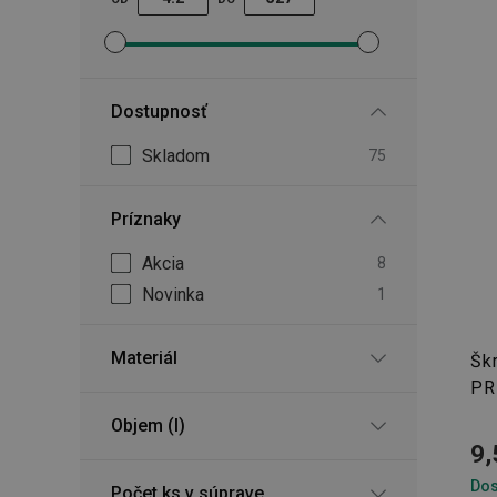
Nastaviť filter minimálna cena
Nastaviť filter maximálna cena
Dostupnosť
Skladom
75
Príznaky
Akcia
8
Novinka
1
Materiál
Šk
PR
Objem (l)
9,
Dos
Počet ks v súprave