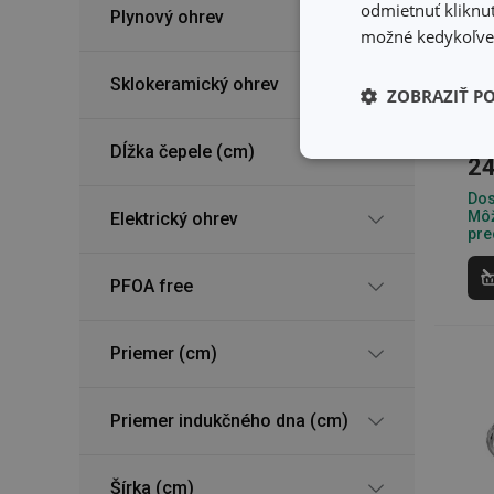
odmietnuť kliknut
Plynový ohrev
možné kedykoľvek
Sklokeramický ohrev
ZOBRAZIŤ P
Ot
PR
Dĺžka čepele (cm)
Základné (fun
24
cookies
Dos
Môž
Elektrický ohrev
pre
PFOA free
Základné (fun
Priemer (cm)
Nevyhnutne potrebné 
Webová lokalita sa n
Priemer indukčného dna (cm)
Názov
receive-cookie-dep
Šírka (cm)