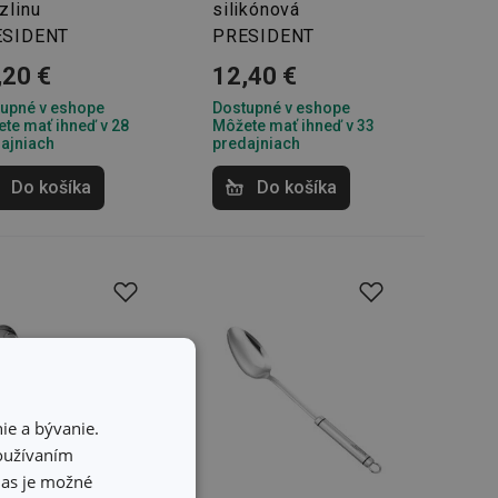
zlinu
silikónová
ESIDENT
PRESIDENT
,20 €
12,40 €
upné v eshope
Dostupné v eshope
te mať ihneď v 28
Môžete mať ihneď v 33
ajniach
predajniach
Do košíka
Do košíka
ie a bývanie.
používaním
hlas je možné