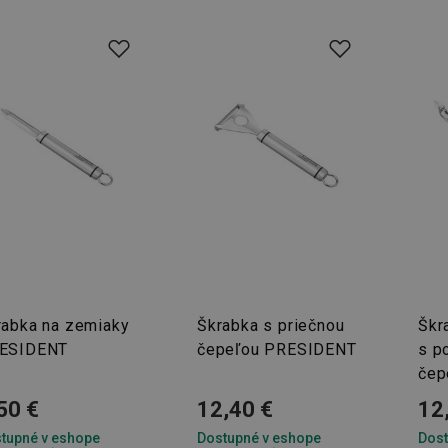
rabka na zemiaky
Škrabka s priečnou
Škr
ESIDENT
čepeľou PRESIDENT
s p
čep
50 €
12,40 €
12
tupné v eshope
Dostupné v eshope
Dost