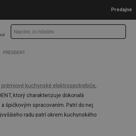
Prejsť na vyhľadávanie
Prejsť na hlavný obsah
Prejsť na navigáciu
Predajne
hod
PRESIDENT
o
prémiové kuchynské elektrospotrebiče
,
DENT, ktorý charakterizuje dokonalá
 a špičkovým spracovaním. Patrí do nej
ajvyššieho radu patrí okrem kuchynského
íklad kuchynský robot, stolný mixér,
ej kvality línia PRESIDENT umožňuje