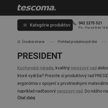
Nachádzate sa na stránke PRESIDENT
042 2275 521
Kategórie produktov
Po - Pia od 8 do 16 
Úvodná strana
Prehľad produktových línií
PRESIDENT
Kuchynské náradie
, kvalitný
nerezový riad
aleb
ktoré vydržia? Prezrite si produktový rad PRESI
ergonómia v spojení s prvotriednymi materiálmi
napríklad nadčasový
nerezový riad
. Do nášho n
Čítať ďalej
náradia a riadu aj elektrospotrebiče, ako je napr
polievkovar alebo pákový kávovar. Okrem vysok