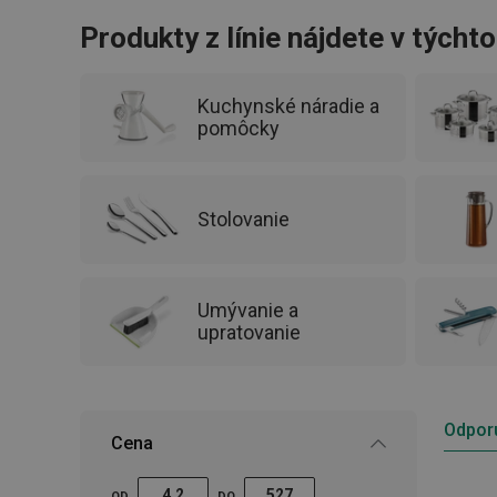
zladiť kuchynské potreby v jednotnom dizajne.
Produkty z línie nájdete v týcht
Kuchynské náradie a
pomôcky
Stolovanie
Umývanie a
upratovanie
Odpor
Cena
OD
DO