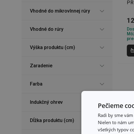
PR
Vhodné do mikrovlnnej rúry
12
Vhodné do rúry
Dos
Môž
pre
Výška produktu (cm)
Zaradenie
Farba
Indukčný ohrev
Pečieme coo
Radi by sme vám u
Dĺžka produktu (cm)
Nielen to nám umo
všetkých typov co