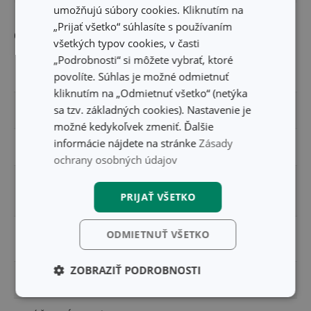
umožňujú súbory cookies. Kliknutím na
„Prijať všetko“ súhlasíte s používaním
Ostatné parametre
všetkých typov cookies, v časti
„Podrobnosti“ si môžete vybrať, ktoré
MATERIÁL
umelá tkanina
povolíte. Súhlas je možné odmietnuť
kliknutím na „Odmietnuť všetko“ (netýka
sa tzv. základných cookies). Nastavenie je
PRODUKTOVÁ LÍNIA
FLAIR RUSTIC
možné kedykoľvek zmeniť. Ďalšie
informácie nájdete na stránke
Zásady
TYP
prestieranie
ochrany osobných údajov
prestieranie, servítky a
ZARADENIE
PRIJAŤ VŠETKO
podložky
UMÝVANIE V
ODMIETNUŤ VŠETKO
Nie
UMÝVAČKE
ZOBRAZIŤ PODROBNOSTI
EAN
8595028477580
Základné
Analytické a
(funkčné) cookies
preferenčné