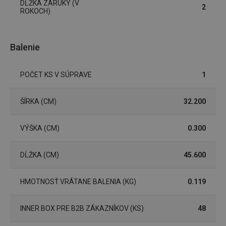
DĹŽKA ZÁRUKY (V
cookies
2
ROKOCH)
Balenie
Marketingové
Funkčné súbory
cookies
POČET KS V SÚPRAVE
1
ŠÍRKA (CM)
32.200
Základné (funkčné) cookies
VÝŠKA (CM)
0.300
Analytické a preferenčné cookies
Marketingové cookies
Funkčné súbory
DĹŽKA (CM)
45.600
Nevyhnutne potrebné súbory cookie umožňujú
základné funkcie webovej lokality, ako prihlásenie
HMOTNOSŤ VRÁTANE BALENIA (KG)
0.119
používateľa a správa účtu. Webová lokalita sa nedá
správne používať bez nevyhnutne potrebných
súborov cookie.
INNER BOX PRE B2B ZÁKAZNÍKOV (KS)
48
Poskytovateľ
/
Uplynutie
Názov