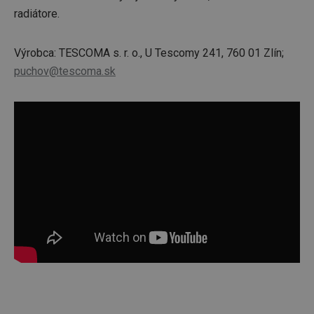
radiátore.
Výrobca: TESCOMA s. r. o., U Tescomy 241, 760 01 Zlín;
puchov@tescoma.sk