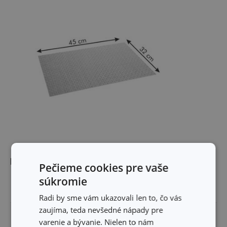
Rozmery
Pečieme cookies pre vaše
súkromie
ŠÍRKA PRODUKTU (CM)
32
Radi by sme vám ukazovali len to, čo vás
zaujíma, teda nevšedné nápady pre
DĹŽKA PRODUKTU (CM)
45
varenie a bývanie. Nielen to nám