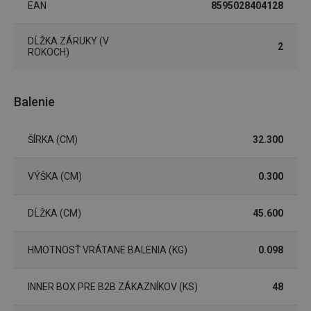
EAN
8595028404128
DĹŽKA ZÁRUKY (V
Marketingové
Funkčné súbory
2
ROKOCH)
cookies
Balenie
ŠÍRKA (CM)
32.300
Základné (funkčné) cookies
Analytické a preferenčné cookies
VÝŠKA (CM)
0.300
Marketingové cookies
Funkčné súbory
DĹŽKA (CM)
45.600
Nevyhnutne potrebné súbory cookie umožňujú
základné funkcie webovej lokality, ako prihlásenie
používateľa a správa účtu. Webová lokalita sa nedá
správne používať bez nevyhnutne potrebných
HMOTNOSŤ VRÁTANE BALENIA (KG)
0.098
súborov cookie.
Poskytovateľ
/
Uplynutie
Názov
INNER BOX PRE B2B ZÁKAZNÍKOV (KS)
48
Doména
platnosti