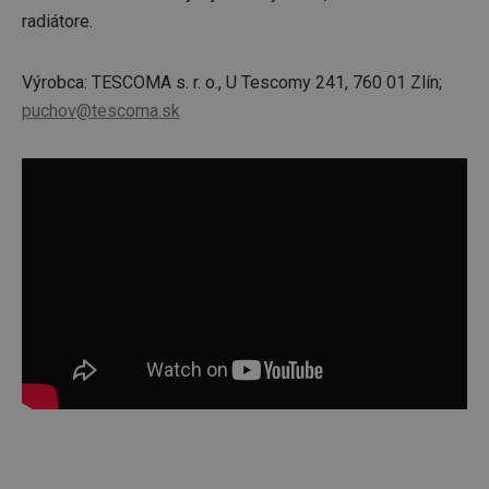
radiátore.
Výrobca: TESCOMA s. r. o., U Tescomy 241, 760 01 Zlín;
puchov@tescoma.sk