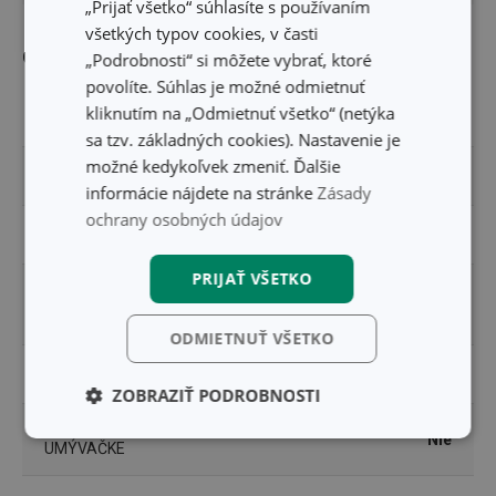
„Prijať všetko“ súhlasíte s používaním
všetkých typov cookies, v časti
Ostatné parametre
„Podrobnosti“ si môžete vybrať, ktoré
povolíte. Súhlas je možné odmietnuť
kliknutím na „Odmietnuť všetko“ (netýka
MATERIÁL
umelá tkanina
sa tzv. základných cookies). Nastavenie je
možné kedykoľvek zmeniť. Ďalšie
PRODUKTOVÁ LÍNIA
FLAIR STYLE
informácie nájdete na stránke
Zásady
ochrany osobných údajov
TYP
prestieranie
PRIJAŤ VŠETKO
prestieranie, servítky a
ZARADENIE
podložky
ODMIETNUŤ VŠETKO
FARBA
žltá
ZOBRAZIŤ PODROBNOSTI
UMÝVANIE V
Základné
Analytické a
Nie
UMÝVAČKE
(funkčné) cookies
preferenčné
cookies