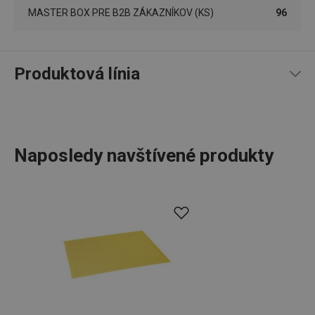
receive-cookie-deprecation
.doubleclick.net
4 mesiace
4 týždne
MASTER BOX PRE B2B ZÁKAZNÍKOV (KS)
96
Produktová línia
Naposledy navštívené produkty
Google
Privacy Policy
cjConsent
.tescoma.sk
1 rok
Stolovanie
udid
.tescoma.cz
1 mesiac