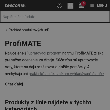
Nachádzate sa na stránke ProfiMATE
0
Prejsť na vyhľadávanie
Prejsť na hlavný obsah
Prejsť na navigáciu
MENU
Prehľad produktových línií
ProfiMATE
a
na
Najucelenejší
upratovací program
na trhu ProfiMATE získal
prestížne ocenenie za dizajn. Súčasťou sú upratovacie
sety, ktoré sa dajú rozširovať o ďalšie pomôcky. A
nechýbajú ani
praktické a zákazníkom vyhľadávané čističe
,
napríklad čistič na rúry či nerezový riad.
Čítať ďalej
Produkty z línie nájdete v týchto
kategóriách