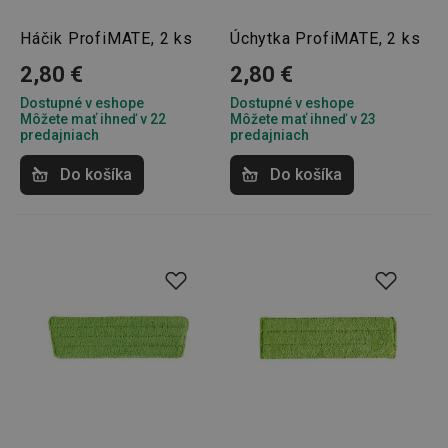
pid
1
Twitter Inc.
Háčik ProfiMATE, 2 ks
Úchytka ProfiMATE, 2 ks
sekunda
.smartadserver.com
2,80 €
2,80 €
Dostupné v eshope
Dostupné v eshope
Môžete mať ihneď v 22
Môžete mať ihneď v 23
predajniach
predajniach
Do košíka
Do košíka
lastVisitedProducts
www.tescoma.sk
4 týždne
2 dni
shopsys_abc
www.tescoma.sk
6
mesiacov
SERVERID
Cookies
HAProxy