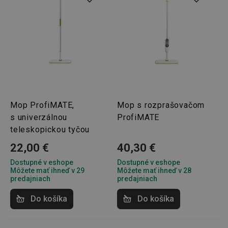
Mop ProfiMATE,
Mop s rozprašovačom
s univerzálnou
ProfiMATE
teleskopickou tyčou
22,00 €
40,30 €
Dostupné v eshope
Dostupné v eshope
Môžete mať ihneď v 29
Môžete mať ihneď v 28
predajniach
predajniach
Do košíka
Do košíka