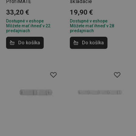
ProfiMATE
skladacie
súborov cookie.
Poskytovateľ
/
Uplynutie
33,20 €
19,90 €
Názov
Doména
platnosti
Dostupné v eshope
Dostupné v eshope
receive-cookie-deprecation
.doubleclick.net
4 mesiace
Môžete mať ihneď v 22
Môžete mať ihneď v 28
4 týždne
predajniach
predajniach
Do košíka
Do košíka
Google
Privacy Policy
cjConsent
.tescoma.sk
1 rok