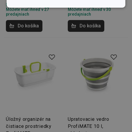
Dostupné v eshope
Dostupné v eshope
Základné
Analytické a
Môžete mať ihneď v 27
Môžete mať ihneď v 30
(funkčné) cookies
preferenčné
predajniach
predajniach
cookies
Do košíka
Do košíka
Marketingové
Funkčné súbory
cookies
Základné (funkčné) cookies
Analytické a preferenčné cookies
Marketingové cookies
Funkčné súbory
Nevyhnutne potrebné súbory cookie umožňujú
Úložný organizér na
Upratovacie vedro
základné funkcie webovej lokality, ako prihlásenie
používateľa a správa účtu. Webová lokalita sa nedá
čistiace prostriedky
ProfiMATE 10 l,
správne používať bez nevyhnutne potrebných