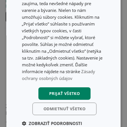
Môžete mať ihneď v 31
Môžete mať ihneď v 30
zaujíma, teda nevšedné nápady pre
predajniach
predajniach
varenie a bývanie. Nielen to nám
Do košíka
Do košíka
umožňujú súbory cookies. Kliknutím na
„Prijať všetko“ súhlasíte s používaním
všetkých typov cookies, v časti
„Podrobnosti“ si môžete vybrať, ktoré
povolíte. Súhlas je možné odmietnuť
kliknutím na „Odmietnuť všetko“ (netýka
sa tzv. základných cookies). Nastavenie je
možné kedykoľvek zmeniť. Ďalšie
informácie nájdete na stránke
Zásady
ochrany osobných údajov
PRIJAŤ VŠETKO
Zmetáčik s lopatkou
Upratovacie vedro
ODMIETNUŤ VŠETKO
ProfiMATE
ProfiMATE 12 l
12,40 €
27,00 €
ZOBRAZIŤ PODROBNOSTI