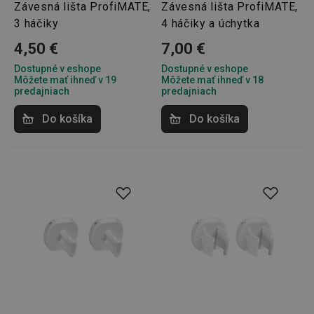
Závesná lišta ProfiMATE,
Závesná lišta ProfiMATE,
3 háčiky
4 háčiky a úchytka
4,50 €
7,00 €
udid
.tescoma.cz
1 mesiac
Dostupné v eshope
Dostupné v eshope
Môžete mať ihneď v 19
Môžete mať ihneď v 18
predajniach
predajniach
Do košíka
Do košíka
__rtbh.lid
www.tescoma.sk
1 rok