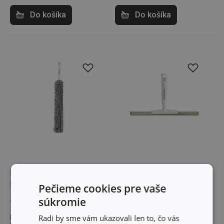
Do košíka
Do košíka
Pružná prachovka
Stierka na sklo
ProfiMATE
ProfiMATE
Pečieme cookies pre vaše
súkromie
13,20 €
7,40 €
Radi by sme vám ukazovali len to, čo vás
Dostupné v eshope
Dostupné v eshope