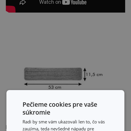
Pečieme cookies pre vaše
súkromie
Radi by sme vám ukazovali len to, čo vás
Rozmery
zaujíma, teda nevšedné nápady pre