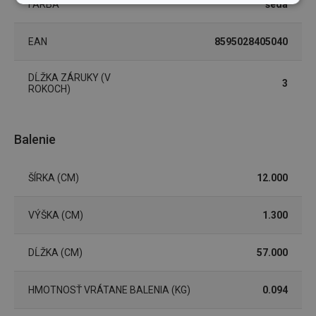
FARBA
šedá
Základné
Analytické a
(funkčné) cookies
preferenčné
cookies
EAN
8595028405040
DĹŽKA ZÁRUKY (V
Marketingové
Funkčné súbory
3
ROKOCH)
cookies
Balenie
ŠÍRKA (CM)
12.000
Základné (funkčné) cookies
Analytické a preferenčné cookies
VÝŠKA (CM)
1.300
Marketingové cookies
Funkčné súbory
DĹŽKA (CM)
57.000
Nevyhnutne potrebné súbory cookie umožňujú
základné funkcie webovej lokality, ako prihlásenie
používateľa a správa účtu. Webová lokalita sa nedá
HMOTNOSŤ VRÁTANE BALENIA (KG)
0.094
správne používať bez nevyhnutne potrebných
súborov cookie.