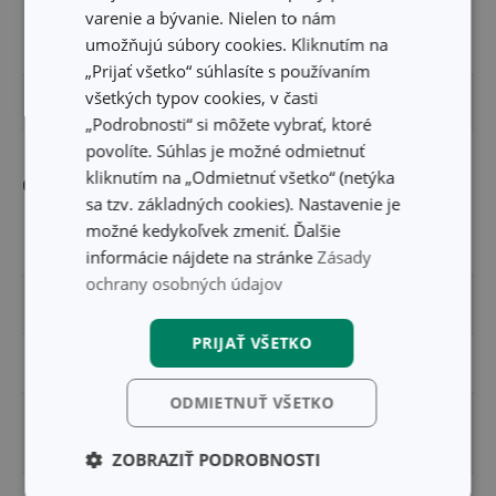
varenie a bývanie. Nielen to nám
umožňujú súbory cookies. Kliknutím na
ŠÍRKA PRODUKTU (CM)
11.5
„Prijať všetko“ súhlasíte s používaním
všetkých typov cookies, v časti
DĹŽKA PRODUKTU (CM)
53
„Podrobnosti“ si môžete vybrať, ktoré
povolíte. Súhlas je možné odmietnuť
kliknutím na „Odmietnuť všetko“ (netýka
Ostatné parametre
sa tzv. základných cookies). Nastavenie je
možné kedykoľvek zmeniť. Ďalšie
MATERIÁL
mikrovlákno
informácie nájdete na stránke
Zásady
ochrany osobných údajov
PRODUKTOVÁ LÍNIA
ProfiMATE
PRIJAŤ VŠETKO
TYP
návlek
ODMIETNUŤ VŠETKO
umývanie a
ZARADENIE
upratovanie
ZOBRAZIŤ PODROBNOSTI