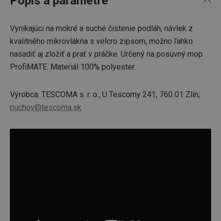
Popis a parametre
Vynikajúci na mokré a suché čistenie podláh, návlek z
kvalitného mikrovlákna s velcro zipsom, možno ľahko
nasadiť aj zložiť a prať v práčke. Určený na posuvný mop
ProfiMATE. Materiál 100% polyester.
Výrobca: TESCOMA s. r. o., U Tescomy 241, 760 01 Zlín;
puchov@tescoma.sk