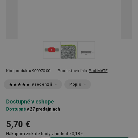
Kód produktu
900970.00
Produktová línia:
ProfiMATE
9 recenzií
Popis
Dostupné v eshope
Dostupné
v 27 predajniach
5,70 €
Nákupom získate body v hodnote
0,18 €