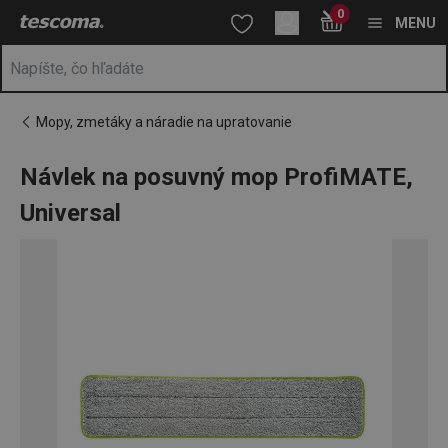
Nachádzate sa na stránke Návlek na posuvný mop ProfiMATE, Un
0
Prejsť na vyhľadávanie
Prejsť na hlavný obsah
Prejsť na navigáciu
MENU
Mopy, zmetáky a náradie na upratovanie
Návlek na posuvný mop ProfiMATE,
Universal